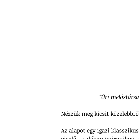
"Úri melóstársa
Nézzük meg kicsit közelebbről
Az alapot egy igazi klasszikus
viselő – valóban önironikus, 