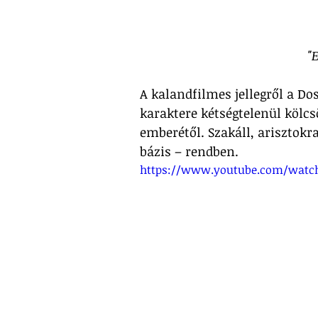
"
A kalandfilmes jellegről a Do
karaktere kétségtelenül kölcs
emberétől. Szakáll, arisztokr
bázis – rendben.
https://www.youtube.com/watc