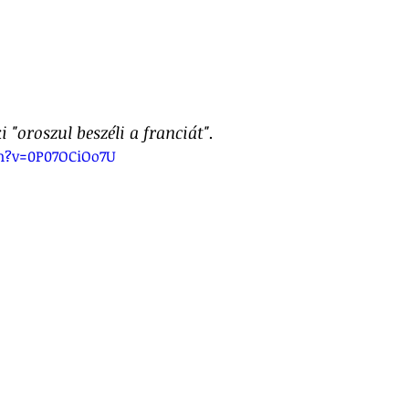
i "oroszul beszéli a franciát".
h?v=0P07OCiOo7U