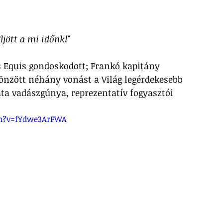
Eljött a mi időnk!"
s Equis gondoskodott; Frankó kapitány 
önzött néhány vonást a Világ legérdekesebb 
ata vadászgúnya, reprezentatív fogyasztói 
h?v=fYdwe3ArFWA