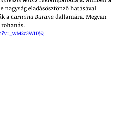
 e nagyság eladásösztönző hatásával 
ák a 
Carmina Burana
 dallamára. Megvan 
 rohanás.
ch?v=_wM2c3WtDjQ