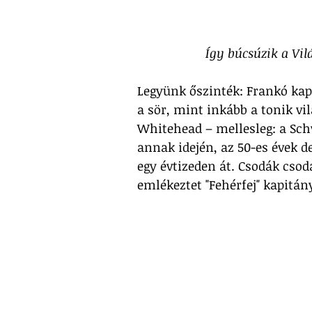
Így búcsúzik a Vil
Legyünk őszinték: Frankó kap
a sör, mint inkább a tonik vi
Whitehead – mellesleg: a Sch
annak idején, az 50-es évek d
egy évtizeden át. Csodák csod
emlékeztet "Fehérfej" kapitán