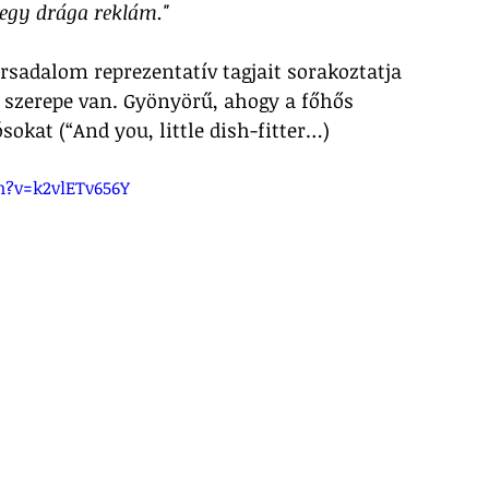
 egy drága reklám."
rsadalom reprezentatív tagjait sorakoztatja 
i szerepe van. Gyönyörű, ahogy a főhős 
okat (“And you, little dish-fitter…) 
?v=k2vlETv656Y