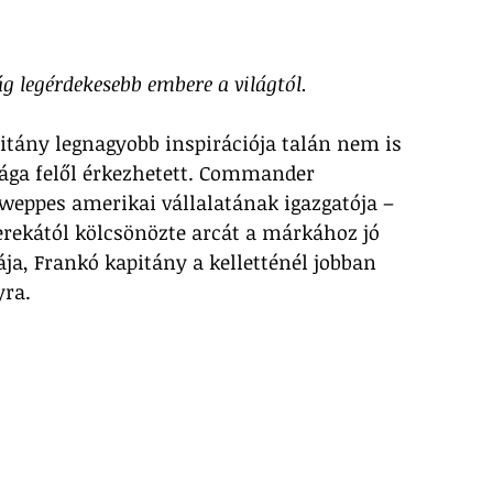
ág legérdekesebb embere a világtól.
itány legnagyobb inspirációja talán nem is 
lága felől érkezhetett. Commander 
weppes amerikai vállalatának igazgatója – 
erekától kölcsönözte arcát a márkához jó 
ája, Frankó kapitány a kelletténél jobban 
yra.