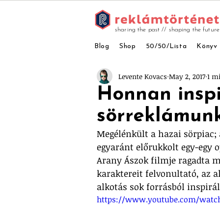
sharing the past // shaping the future
Blog
Shop
50/50/Lista
Könyv
Levente Kovacs
May 2, 2017
1 m
Honnan inspi
sörreklámun
Megélénkült a hazai sörpiac; 
egyaránt előrukkolt egy-egy 
Arany Ászok filmje ragadta m
karaktereit felvonultató, az a
alkotás sok forrásból inspirá
https://www.youtube.com/watc