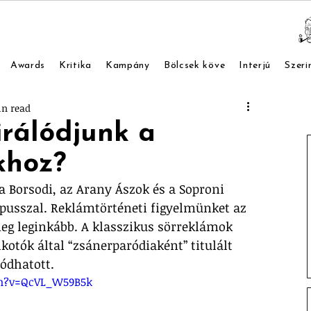
Awards
Kritika
Kampány
Bölcsek köve
Interjú
Szeri
in read
rálódjunk a
khoz?
a Borsodi, az Arany Ászok és a Soproni 
opusszal. Reklámtörténeti figyelmünket az 
eg leginkább. A klasszikus sörreklámok 
lkotók által “zsánerparódiaként” titulált 
lódhatott.
h?v=QcVL_W59B5k