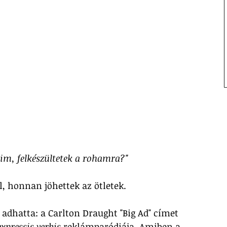
im, felkészültetek a rohamra?"
, honnan jöhettek az ötletek.
 adhatta: a Carlton Draught "Big Ad" címet 
expressis verbis
 reklámparódiája. Amiben a 