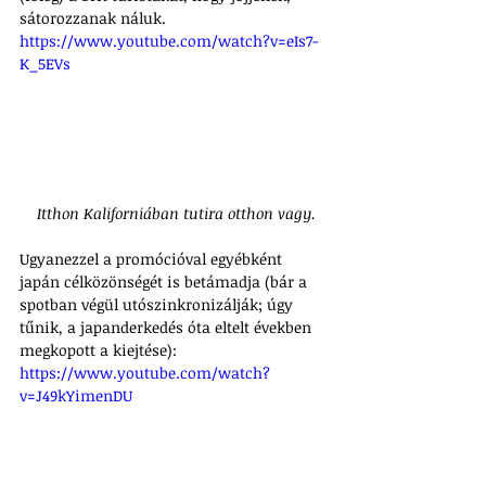
sátorozzanak náluk.
https://www.youtube.com/watch?v=eIs7-
K_5EVs
Itthon Kaliforniában tutira otthon vagy.
Ugyanezzel a promócióval egyébként 
japán célközönségét is betámadja (bár a 
spotban végül utószinkronizálják; úgy 
tűnik, a japanderkedés óta eltelt években 
megkopott a kiejtése):
https://www.youtube.com/watch?
v=J49kYimenDU