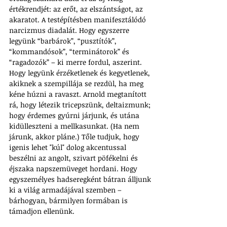
értékrendjét: az erőt, az elszántságot, az 
akaratot. A testépítésben manifesztálódó 
narcizmus diadalát. Hogy egyszerre 
legyünk “barbárok”, “pusztítók”, 
“kommandósok”, “terminátorok” és 
“ragadozók” – ki merre fordul, aszerint. 
Hogy legyünk érzéketlenek és kegyetlenek, 
akiknek a szempillája se rezdül, ha meg 
kéne húzni a ravaszt. Arnold megtanított 
rá, hogy létezik tricepszünk, deltaizmunk; 
hogy érdemes gyúrni járjunk, és utána 
kidülleszteni a mellkasunkat. (Ha nem 
járunk, akkor pláne.) Tőle tudjuk, hogy 
igenis lehet "kúl" dolog akcentussal 
beszélni az angolt, szivart pöfékelni és 
éjszaka napszemüveget hordani. Hogy 
egyszemélyes hadseregként bátran álljunk 
ki a világ armadájával szemben – 
bárhogyan, bármilyen formában is 
támadjon ellenünk.