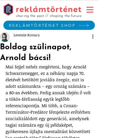
sharing the past // shaping the future
REKLÁMTÖRTÉNET SHOP
Levente Kovacs
Boldog szülinapot,
Arnold bácsi!
Mai fejjel nehéz megérteni, hogy Arnold 
Schwarzenegger, ez a néhány napja 70. 
életévét betöltött joviális öregúr, mit is 
adott számunkra – egy ország számára – 
a 80-as években. Pedig annak idején ő volt 
a tökös-férfiasság egyik legfőbb 
referenciapontja. Mi több, a Conan-
Terminátor-Predátor fémjelezte erőtérben 
szocializálódott egy generáció, amelynek 
tagjai számára egy új példaképet, 
gyökeresen újfajta mentalitást közvetített 
“az osztrák tölgy” férfiasan tökéletes 