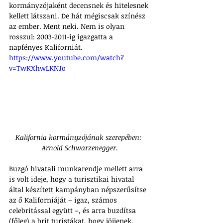
kormányzójaként decensnek és hitelesnek 
kellett látszani. De hát mégiscsak színész 
az ember. Ment neki. Nem is olyan 
rosszul: 2003-2011-ig igazgatta a 
napfényes Kaliforniát.
https://www.youtube.com/watch?
v=TwKXhwLKNJo
Kalifornia kormányzójának szerepében: 
Arnold Schwarzenegger.
Buzgó hivatali munkarendje mellett arra 
is volt ideje, hogy a turisztikai hivatal 
által készített kampányban népszerűsítse 
az ő Kaliforniáját – igaz, számos 
celebritással együtt –, és arra buzdítsa 
(főleg) a brit turistákat, hogy jöjjenek, 