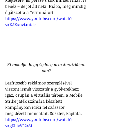
kiejtésére. És persze s sok minden mást is 
benéz – de jól áll neki. Hiába, még mindig 
ő játszotta a Terminátort.
https://www.youtube.com/watch?
v=XAXxnvLmtdc
 Ki mondja, hogy Sydney nem Ausztriában 
van?
Legfrissebb reklámos szereplésével 
viszont ismét visszatér a gyökerekhez: 
igaz, csupán a virtuális térben, a Mobile 
Strike játék számára készített 
kampányban idézi fel százszor 
megidézett mondatait. Suszter, kaptafa.
https://www.youtube.com/watch?
v=gDbtzVR243I