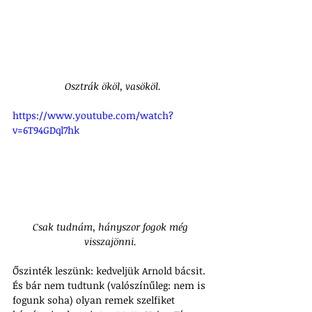
 Osztrák ököl, vasököl.
https://www.youtube.com/watch?
v=6T94GDql7hk
Csak tudnám, hányszor fogok még 
visszajönni. 
Őszinték leszünk: kedveljük Arnold bácsit. 
És bár nem tudtunk (valószínűleg: nem is 
fogunk soha) olyan remek szelfiket 