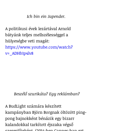
Ich bin ein Japender. 
A politikusi évek lezártával Arnold 
bátyánk teljes mellszélességgel a 
hülyeségbe veti magát:
https://www.youtube.com/watch?
v=_ADHb1p4lv8
Beszélő szurikáta? Egy reklámban?
A BudLight számára készített 
kampányban Björn Borgnak öltözött ping-
pong bajnokként bénázik egy bizarr 
kalandokkal tarkított éjszaka végső 
szereplőjeként. (2014-ben Cannes-ban ezt 