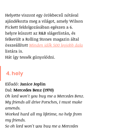
Helyette viszont egy örökbecsű nótával 
ajándékozta meg a világot, amely Wilson 
Pickett feldolgozásában egészen a 6. 
helyre kúszott az R&B slágerlistán, és 
felkerült a Rolling Stones magazin által 
összeállított 
Minden idők 500 legjobb dala
listára is. 
Hát így tessék gúnyolódni.
4. hely
Előadó: 
Janice Joplin
Dal: 
Mercedes Benz (1970)
Oh lord won't you buy me a Mercedes Benz.
My friends all drive Porsches, I must make 
amends.
Worked hard all my lifetime, no help from 
my friends.
So oh lord won't you buy me a Mercedes 