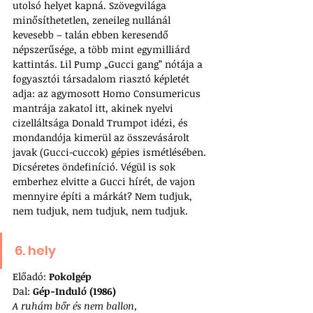
utolsó helyet kapná. Szövegvilága 
minősíthetetlen, zeneileg nullánál 
kevesebb – talán ebben keresendő 
népszerűsége, a több mint egymilliárd 
kattintás. Lil Pump „Gucci gang” nótája a 
fogyasztói társadalom riasztó képletét 
adja: az agymosott Homo Consumericus 
mantrája zakatol itt, akinek nyelvi 
cizelláltsága Donald Trumpot idézi, és 
mondandója kimerül az összevásárolt 
javak (Gucci-cuccok) gépies ismétlésében. 
Dicséretes öndefiníció. Végül is sok 
emberhez elvitte a Gucci hírét, de vajon 
mennyire építi a márkát? Nem tudjuk, 
nem tudjuk, nem tudjuk, nem tudjuk.
6. hely
Előadó: 
Pokolgép
Dal: 
Gép-Induló (1986)
A ruhám bőr és nem ballon,