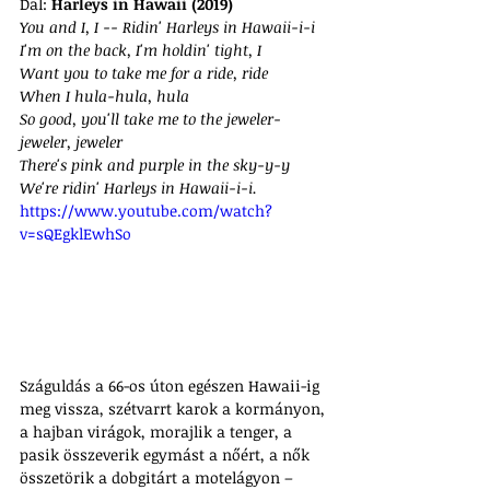
Dal: 
Harleys in Hawaii (2019)
You and I, I -- Ridin' Harleys in Hawaii-i-i
I'm on the back, I'm holdin' tight, I
Want you to take me for a ride, ride
When I hula-hula, hula
So good, you'll take me to the jeweler-
jeweler, jeweler
There's pink and purple in the sky-y-y
We're ridin' Harleys in Hawaii-i-i.
https://www.youtube.com/watch?
v=sQEgklEwhSo
Száguldás a 66-os úton egészen Hawaii-ig 
meg vissza, szétvarrt karok a kormányon, 
a hajban virágok, morajlik a tenger, a 
pasik összeverik egymást a nőért, a nők 
összetörik a dobgitárt a motelágyon – 