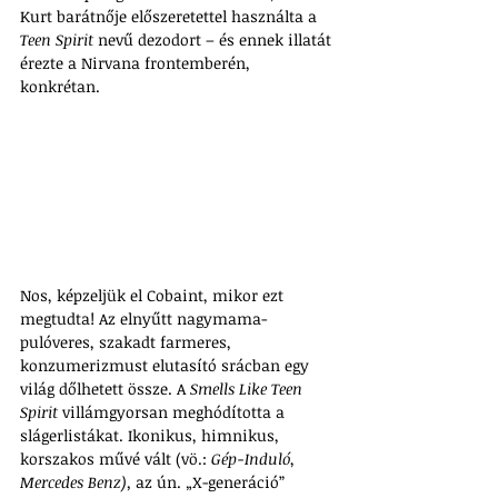
Kurt barátnője előszeretettel használta a 
Teen Spirit
 nevű dezodort – és ennek illatát 
érezte a Nirvana frontemberén, 
konkrétan. 
Nos, képzeljük el Cobaint, mikor ezt 
megtudta! Az elnyűtt nagymama-
pulóveres, szakadt farmeres, 
konzumerizmust elutasító srácban egy 
világ dőlhetett össze. A 
Smells Like Teen 
Spirit
 villámgyorsan meghódította a 
slágerlistákat. Ikonikus, himnikus, 
korszakos művé vált (vö.: 
Gép-Induló
, 
Mercedes Benz), 
az ún. „X-generáció” 