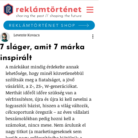
sharing the past // shaping the future
REKLÁMTÖRTÉNET SHOP
Levente Kovacs
7 sláger, amit 7 márka
inspirált
A márkákat mindig érdekelte annak 
lehetősége, hogy minél közvetlenebbül 
szólítsák meg a fiatalságot, a jövő 
vásárlóit, a Z-, ZS-, W-generációkat. 
Merthát időről időre szükség van a 
vérfrissítésre, újra és újra ki kell nevelni a 
fogyasztói bázist, hiszen a világ változik, 
célcsoportunk öregszik – az éves vállalati 
beszámolókban pedig hozni kell a 
számokat, nincs mese. Nem árulunk el 
nagy titkot (a marketingeseknek sem 
került nagy erőfeszítésébe kiötölni): a 