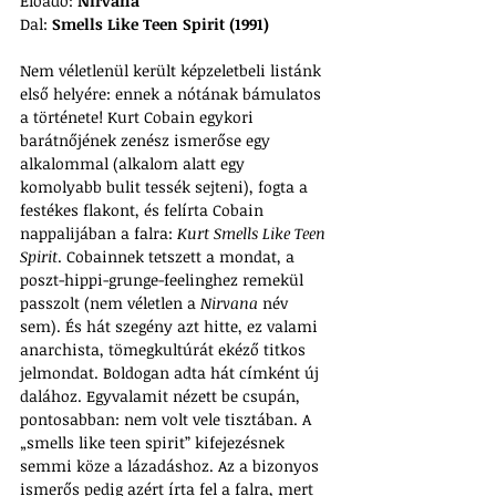
Előadó: 
Nirvana
Dal: 
Smells Like Teen Spirit (1991)
Nem véletlenül került képzeletbeli listánk 
első helyére: ennek a nótának bámulatos 
a története! Kurt Cobain egykori 
barátnőjének zenész ismerőse egy 
alkalommal (alkalom alatt egy 
komolyabb bulit tessék sejteni), fogta a 
festékes flakont, és felírta Cobain 
nappalijában a falra: 
Kurt Smells Like Teen 
Spirit
. Cobainnek tetszett a mondat, a 
poszt-hippi-grunge-feelinghez remekül 
passzolt (nem véletlen a 
Nirvana
 név 
sem). És hát szegény azt hitte, ez valami 
anarchista, tömegkultúrát ekéző titkos 
jelmondat. Boldogan adta hát címként új 
dalához. Egyvalamit nézett be csupán, 
pontosabban: nem volt vele tisztában. A 
„smells like teen spirit” kifejezésnek 
semmi köze a lázadáshoz. Az a bizonyos 
ismerős pedig azért írta fel a falra, mert 