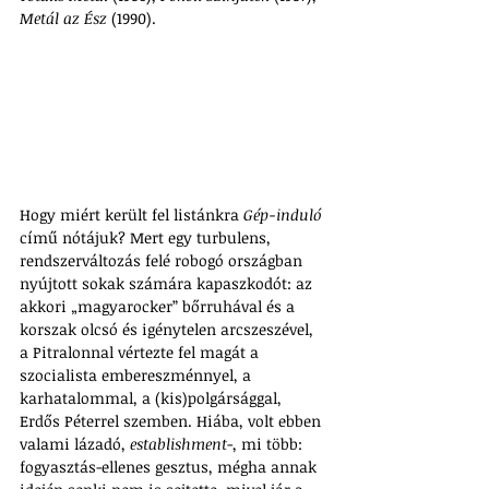
Metál az Ész
 (1990). 
Hogy miért került fel listánkra 
Gép-induló
című nótájuk? Mert egy turbulens, 
rendszerváltozás felé robogó országban 
nyújtott sokak számára kapaszkodót: az 
akkori „magyarocker” bőrruhával és a 
korszak olcsó és igénytelen arcszeszével, 
a Pitralonnal vértezte fel magát a 
szocialista embereszménnyel, a 
karhatalommal, a (kis)polgársággal, 
Erdős Péterrel szemben. Hiába, volt ebben 
valami lázadó, 
establishment
-, mi több: 
fogyasztás-ellenes gesztus, mégha annak 