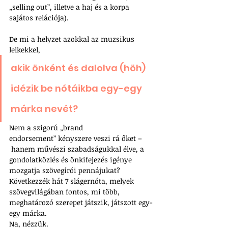
„selling out”, illetve a haj és a korpa 
sajátos relációja).
De mi a helyzet azokkal az muzsikus 
lelkekkel, 
akik önként és dalolva (höh) 
idézik be nótáikba egy-egy 
márka nevét? 
Nem a szigorú „brand 
endorsement” kényszere veszi rá őket –
 hanem művészi szabadságukkal élve, a 
gondolatközlés és önkifejezés igénye 
mozgatja szövegírói pennájukat? 
Következzék hát 7 slágernóta, melyek 
szövegvilágában fontos, mi több, 
meghatározó szerepet játszik, játszott egy-
egy márka. 
Na, nézzük.