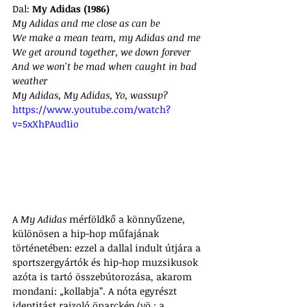
Dal: 
My Adidas (1986)
My Adidas and me close as can be
We make a mean team, my Adidas and me
We get around together, we down forever
And we won't be mad when caught in bad 
weather
My Adidas, My Adidas, Yo, wassup?
https://www.youtube.com/watch?
v=5xXhPAud1io
A 
My Adidas
 mérföldkő a könnyűzene, 
különösen a hip-hop műfajának 
történetében: ezzel a dallal indult útjára a 
sportszergyártók és hip-hop muzsikusok 
azóta is tartó összebútorozása, akarom 
mondani: „kollabja”. A nóta egyrészt 
identitást rajzoló önarckép (vö.: a 