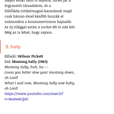
idején senki nem is sejtette, mivel jár a 
fogyasztói társadalom, és a 
hűtőláda-/videómagnó-karavánok majd 
csak három évvel később hozzák el 
számunkra a konzumerizmus hajnalát. 
Az új világgal aztán a rocker-lét is oda lett. 
Még az is lehet, hogy sajnos.
5. hely
Előadó: 
Wilson Pickett
Dal: 
Mustang Sally (1965)
Mustang Sally, huh, ha -- 
Guess you better slow your mustang down, 
oh Lord!
What I said now, Mustang Sally now baby, 
oh Lord!
https://www.youtube.com/watch?
v=16u6w0cjjrU