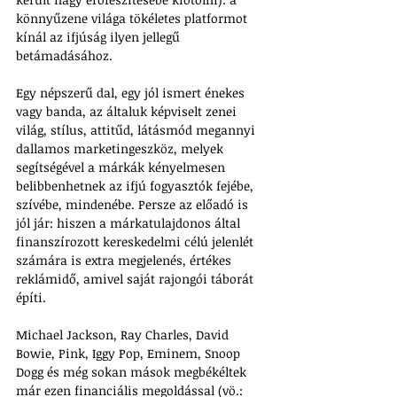
könnyűzene világa tökéletes platformot 
kínál az ifjúság ilyen jellegű 
betámadásához. 
Egy népszerű dal, egy jól ismert énekes 
vagy banda, az általuk képviselt zenei 
világ, stílus, attitűd, látásmód megannyi 
dallamos marketingeszköz, melyek 
segítségével a márkák kényelmesen 
belibbenhetnek az ifjú fogyasztók fejébe, 
szívébe, mindenébe. Persze az előadó is 
jól jár: hiszen a márkatulajdonos által 
finanszírozott kereskedelmi célú jelenlét 
számára is extra megjelenés, értékes 
reklámidő, amivel saját rajongói táborát 
építi.
Michael Jackson, Ray Charles, David 
Bowie, Pink, Iggy Pop, Eminem, Snoop 
Dogg és még sokan mások megbékéltek 
már ezen financiális megoldással (vö.: 