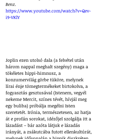
Benz.
https://www.youtube.com/watch?v=Qev-
i9-VKlY
Joplin ezen utolsó dala (a felvétel után 
három nappal meghalt szegény) maga a 
tökéletes hippi-himnusz, a 
konzumervilág görbe tüköre, melynek 
lírai énje tömegtermékeket birtokolva, a 
fogyasztás gesztusával (Istenem, vegyél 
nekeme Mercit, színes tévét, hívjál meg 
egy buliba) próbálja megélni Isten 
szeretetét. Irónia, természetesen, az hatja 
át e profán sorokat, idézőjel szolgálja itt a 
lázadást – bár azóta látjuk e lázadás 
irányát, a zsákutcába futott ellenkultúrát, 
melynek idővonalán a hippik diszkréten 