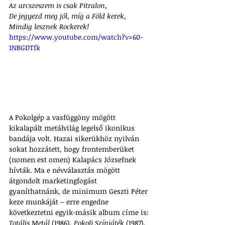
Az arcszeszem is csak Pitralon,
De jegyezd meg jól, míg a Föld kerek,
Mindig lesznek Rockerek!
https://www.youtube.com/watch?v=60-
1NBGDTfk
A Pokolgép a vasfüggöny mögött 
kikalapált metálvilág legelső ikonikus 
bandája volt. Hazai sikerükhöz nyilván 
sokat hozzátett, hogy frontemberüket 
(nomen est omen) Kalapács Józsefnek 
hívták. Ma e névválasztás mögött 
átgondolt marketingfogást 
gyaníthatnánk, de minimum Geszti Péter 
keze munkáját – 
erre engedne 
következtetni egyik-másik album címe is: 
Totális Metál
 (1986), 
Pokoli Színjáték
 (1987), 