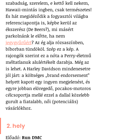
szabadság, szerelem, e kettő kell nekem, 
Hawaii-mintás ingben, csak természetes! 
És hát megidéződik a fogyasztói világba 
referenciapontja is, képbe kerül az 
ékszerész (De Beers?), mi másért 
parkolnánk le előtte, ha nem 
jegygyűrűért
? Az ég alja rózsaszínben, 
bíborban tündököl. Szép ez a kép. A 
rajongók szerint ez a nóta a Perry-életmű 
méltatlanuk alulértékelt darabja. Még az 
is lehet. A Harley Davidson mindenesetre 
jól járt: a költséges „brand endorsement” 
helyett kapott egy ingyen megjelenést, és 
egyre jobban elöregedő, pocakos-motoros 
célcsoportja mellé ezzel a dallal közelebb 
gurult a fiatalabb, női (potenciális) 
vásárlókhoz. 
2. hely
Előadó: 
Run DMC