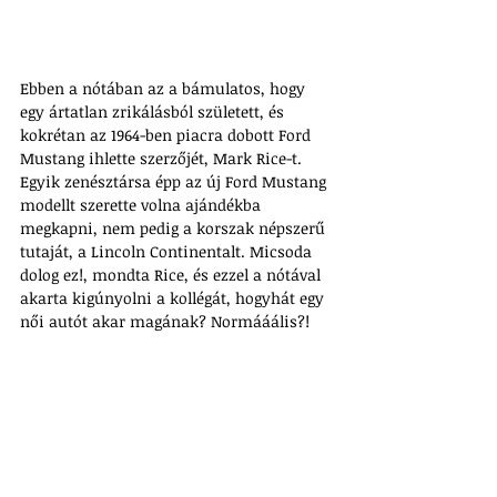
Ebben a nótában az a bámulatos, hogy 
egy ártatlan zrikálásból született, és 
kokrétan az 1964-ben piacra dobott Ford 
Mustang ihlette szerzőjét, Mark Rice-t. 
Egyik zenésztársa épp az új Ford Mustang 
modellt szerette volna ajándékba 
megkapni, nem pedig a korszak népszerű 
tutaját, a Lincoln Continentalt. Micsoda 
dolog ez!, mondta Rice, és ezzel a nótával 
akarta kigúnyolni a kollégát, hogyhát egy 
női autót akar magának? Normááális?!