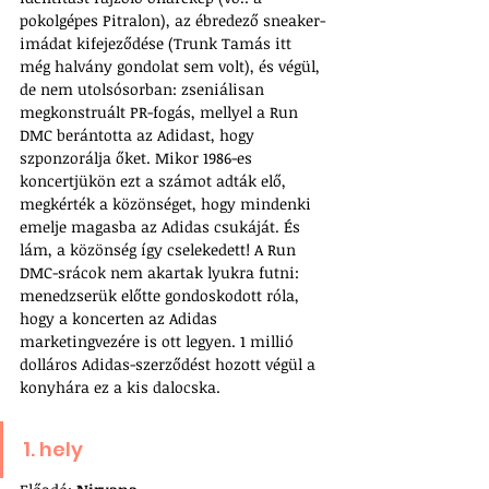
pokolgépes Pitralon), az ébredező sneaker-
imádat kifejeződése (Trunk Tamás itt 
még halvány gondolat sem volt), és végül, 
de nem utolsósorban: zseniálisan 
megkonstruált PR-fogás, mellyel a Run 
DMC berántotta az Adidast, hogy 
szponzorálja őket. Mikor 1986-es 
koncertjükön ezt a számot adták elő, 
megkérték a közönséget, hogy mindenki 
emelje magasba az Adidas csukáját. És 
lám, a közönség így cselekedett! A Run 
DMC-srácok nem akartak lyukra futni: 
menedzserük előtte gondoskodott róla, 
hogy a koncerten az Adidas 
marketingvezére is ott legyen. 1 millió 
dolláros Adidas-szerződést hozott végül a 
konyhára ez a kis dalocska.
1. hely