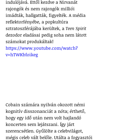
indulójává. Ettől kezdve a Nirvanát 
rajongók és nem rajongók milliói 
imádták, hallgatták, figyelték. A média 
reflektorfényébe, a popkultúra 
sztratoszférájába kerültek, a 
Teen Spirit 
dezodor eladásai pedig soha nem látott 
számokat produkáltak!
https://www.youtube.com/watch?
v=hTWKbfoikeg
Cobain számára nyilván okozott némi 
kognitív disszonanciát a nóta; érthető, 
hogy egy idő után nem volt hajlandó 
koncerten sem lejátszani. Így járt 
szerencsétlen. Gyűlölte a celebvilágot, 
mégis celeb vált belőle. Utálta a fogyasztói 