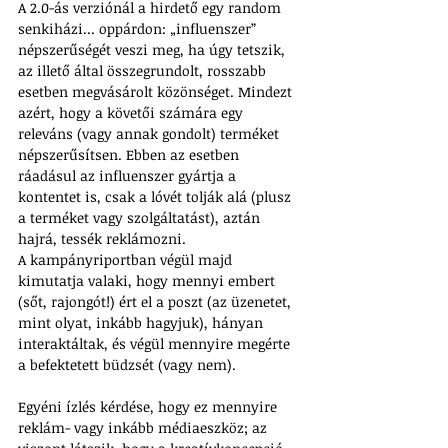
A 2.0-ás verziónál a hirdető egy random 
senkiházi... oppárdon: „influenszer” 
népszerűségét veszi meg, ha úgy tetszik, 
az illető által összegrundolt, rosszabb 
esetben megvásárolt közönséget. Mindezt 
azért, hogy a követői számára egy 
releváns (vagy annak gondolt) terméket 
népszerűsítsen. Ebben az esetben 
ráadásul az influenszer gyártja a 
kontentet is, csak a lóvét tolják alá (plusz 
a terméket vagy szolgáltatást), aztán 
hajrá, tessék reklámozni.
A kampányriportban végül majd 
kimutatja valaki, hogy mennyi embert 
(sőt, rajongót!) ért el a poszt (az üzenetet, 
mint olyat, inkább hagyjuk), hányan 
interaktáltak, és végül mennyire megérte 
a befektetett büdzsét (vagy nem).
Egyéni ízlés kérdése, hogy ez mennyire 
reklám- vagy inkább médiaeszköz; az 