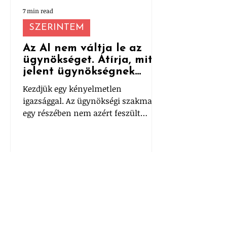
7 min read
SZERINTEM
Az AI nem váltja le az
ügynökséget. Átírja, mit
jelent ügynökségnek
lenni.
Kezdjük egy kényelmetlen
igazsággal. Az ügynökségi szakma
egy részében nem azért feszült
mindenki az AI miatt, mert nem
működik. Hanem mert túl jól
működik.
MÉG TÖBB SZTORI