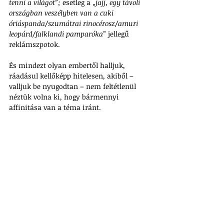
tenni a világot”;
 esetleg a „
jajj, egy távoli 
országban veszélyben van a cuki 
óriáspanda/szumátrai rinocérosz/amuri 
leopárd/falklandi pamparóka”
 jellegű 
reklámszpotok.
És mindezt olyan embertől halljuk, 
ráadásul kellőképp hitelesen, akiből – 
valljuk be nyugodtan – nem feltétlenül 
néztük volna ki, hogy bármennyi 
affinitása van a téma iránt.