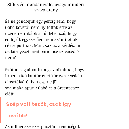
Stílus és mondanivaló, avagy minden 
szava arany
És ne gondoljuk egy percig sem, hogy 
Gabó követői nem nyitottak erre az 
üzenetre; inkább arról lehet szó, hogy 
eddig ők egyszerűen nem számítottak 
célcsoportnak. Már csak az a kérdés: mi 
az környezetbarát bambusz szívószálért 
nem? 
Ezúton ragadnánk meg az alkalmat, hogy 
innen a Reklámtörténet környezetvédelmi 
alosztályáról is megemeljük 
szalmakalapunk Gabó és a Greenpeace 
előtt: 
Szép volt tesók, csak így 
tovább!
Az influenszereket pusztán trendiségük 