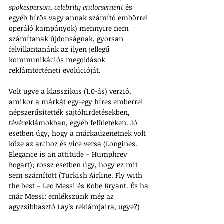
spokesperson
, 
celebrity endorsement
 és 
egyéb hírös vagy annak számító embörrel 
operáló kampányok) mennyire nem 
számítanak újdonságnak, gyorsan 
felvillantanánk az ilyen jellegű 
kommunikációs megoldások 
reklámtörténeti evolúcióját.
Volt ugye a klasszikus (1.0-ás) verzió, 
amikor a márkát egy-egy híres emberrel 
népszerűsítették sajtóhirdetésekben, 
tévéreklámokban, egyéb felületeken. Jó 
esetben úgy, hogy a márkaüzenetnek volt 
köze az archoz és vice versa (Longines. 
Elegance is an attitude – Humphrey 
Bogart); rossz esetben úgy, hogy ez mit 
sem számított (Turkish Airline. Fly with 
the best – Leo Messi és Kobe Bryant. És ha 
már Messi: emlékszünk még az 
agyzsibbasztó Lay's reklámjaira, ugye?)