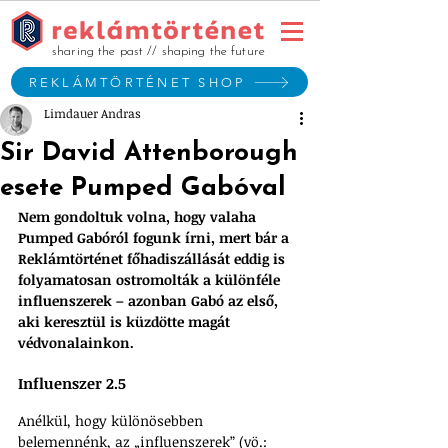
sharing the past // shaping the future
REKLÁMTÖRTÉNET SHOP
Limdauer Andras
Sir David Attenborough
esete Pumped Gabóval
Nem gondoltuk volna, hogy valaha 
Pumped Gabóról fogunk írni, mert bár a 
Reklámtörténet főhadiszállását eddig is 
folyamatosan ostromolták a különféle 
influenszerek – azonban Gabó az első, 
aki keresztül is küzdötte magát 
védvonalainkon. 
Influenszer 2.5
Anélkül, hogy különösebben 
belemennénk, az „influenszerek” (vö.: 