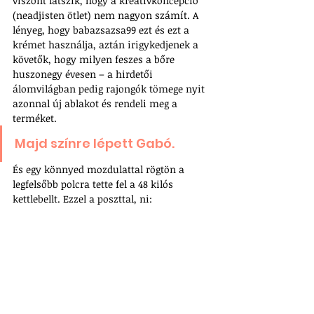
viszont látszik, hogy a kreatívkoncepció 
(neadjisten ötlet) nem nagyon számít. A 
lényeg, hogy babazsazsa99 ezt és ezt a 
krémet használja, aztán irigykedjenek a 
követők, hogy milyen feszes a bőre 
huszonegy évesen – a hirdetői 
álomvilágban pedig rajongók tömege nyit 
azonnal új ablakot és rendeli meg a 
terméket.
Majd színre lépett Gabó.
És egy könnyed mozdulattal rögtön a 
legfelsőbb polcra tette fel a 48 kilós 
kettlebellt. Ezzel a poszttal, ni: