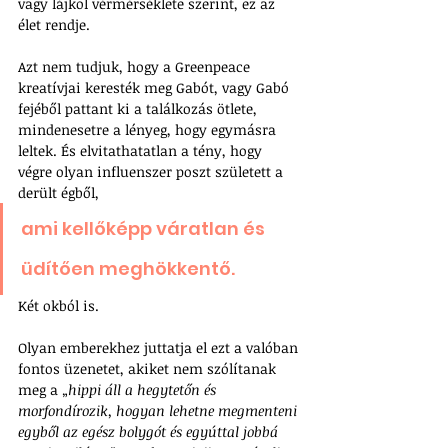
vagy lájkol vérmérséklete szerint, ez az 
élet rendje. 
Azt nem tudjuk, hogy a Greenpeace 
kreatívjai keresték meg Gabót, vagy Gabó 
fejéből pattant ki a találkozás ötlete, 
mindenesetre a lényeg, hogy egymásra 
leltek. És elvitathatatlan a tény, hogy 
végre olyan influenszer poszt született a 
derült égből, 
ami kellőképp váratlan és 
üdítően meghökkentő. 
Két okból is.
Olyan emberekhez juttatja el ezt a valóban 
fontos üzenetet, akiket nem szólítanak 
meg a „
hippi áll a hegytetőn és 
morfondírozik, hogyan lehetne megmenteni 
egyből az egész bolygót és egyúttal jobbá 