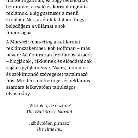
marketingálmait, és hogy behálóznak
bennünket a csaló és korrupt digitális
reklámok. Elég gusztusos a menü
kínálata. Nos, az én feladatom, hogy
beledöfjem a villámat e sok
finomságba.”
A
Marsbéli marketing
a kaliforniai
reklámszakember, Bob Hoffman – más
néven: Ad Contrarian [reklámos lázadó]
– blogjának , cikkeinek és előadásainak
sajátos gyűjteménye. Nyers, indulatos
és szókimondó szövegeket tartalmazó
írás. Minden marketinges és reklámos
számára felkavaróan tanulságos
olvasmány.
„Vitriolos, de őszinte"
The Wall Street Journal
„Elbűvölően pimasz"
The Time Inc.