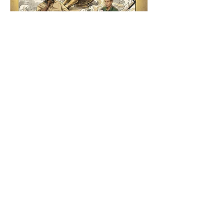
Gladwell, Questlove és a
világ leghosszabb
válasza
A Reklámtörténet a magyar reklám- és marketinges
világ egyedülálló szakmai blogja. Ilyen nincs még
egy. Unikum. Kuriózum. Lenyűgözően szerény
szingularitás.
E blog 2015-ben alapíttatott azzal a szándékkal,