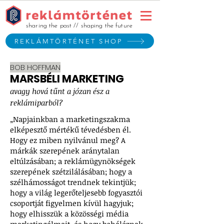
sharing the past // shaping the future
REKLÁMTÖRTÉNET SHOP
BOB HOFFMAN
MARSBÉLI MARKETING
avagy hová tűnt a józan ész a
reklámiparból?
„Napjainkban a marketingszakma
elképesztő mértékű tévedésben él.
Hogy ez miben nyilvánul meg? A
márkák szerepének aránytalan
eltúlzásában; a reklámügynökségek
szerepének szétzilálásában; hogy a
szélhámosságot trendnek tekintjük;
hogy a világ legerőteljesebb fogyasztói
csoportját figyelmen kívül hagyjuk;
hogy elhisszük a közösségi média