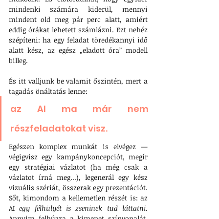
mindenki számára kiderül, mennyi 
mindent old meg pár perc alatt, amiért 
eddig órákat lehetett számlázni. Ezt nehéz 
szépíteni: ha egy feladat töredékannyi idő 
alatt kész, az egész „eladott óra” modell 
billeg.
És itt valljunk be valamit őszintén, mert a 
tagadás önáltatás lenne: 
az AI ma már nem 
részfeladatokat visz. 
Egészen komplex munkát is elvégez — 
végigvisz egy kampánykoncepciót, megír 
egy stratégiai vázlatot (ha még csak a 
vázlatot írná meg...), legenerál egy kész 
vizuális szériát, összerak egy prezentációt. 
Sőt, kimondom a kellemetlen részét is: az 
AI 
egy félhülyét is zseninek tud láttatni
. 
Annyira felhúzza a kimenet színvonalát, 