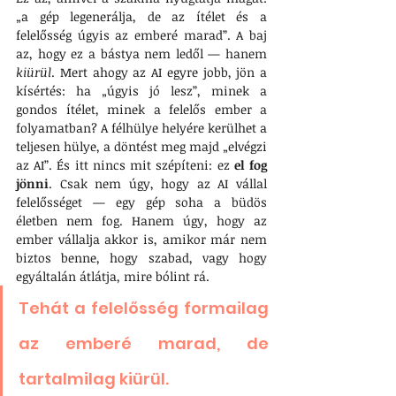
„a gép legenerálja, de az ítélet és a 
felelősség úgyis az emberé marad”. A baj 
az, hogy ez a bástya nem ledől — hanem 
kiürül
. Mert ahogy az AI egyre jobb, jön a 
kísértés: ha „úgyis jó lesz”, minek a 
gondos ítélet, minek a felelős ember a 
folyamatban? A félhülye helyére kerülhet a 
teljesen hülye, a döntést meg majd „elvégzi 
az AI”. És itt nincs mit szépíteni: ez 
el fog 
jönni
. Csak nem úgy, hogy az AI vállal 
felelősséget — egy gép soha a büdös 
életben nem fog. Hanem úgy, hogy az 
ember vállalja akkor is, amikor már nem 
biztos benne, hogy szabad, vagy hogy 
egyáltalán átlátja, mire bólint rá. 
Tehát a felelősség formailag 
az emberé marad, de 
tartalmilag kiürül. 