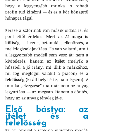
hogy a leggyengébb munka is rohadt 
profin tud kinézni — és ez a kör hónapról 
hónapra tágul.
Persze a sztorinak van másik oldala is, és 
pont ettől érdekes. Mert az AI 
maga is 
költség
 — licenc, betanulás, ellenőrzés, a 
melléfogások javítása. És van valami, amit 
a leggyorsabb modell sem vesz át: nem a 
kivitelezés, hanem az 
ítélet
 (melyik a 
húszból a jó irány, mi illik a márkához, 
mi fog megfogni valakit a piacon) és a 
felelősség
 (ki áll helyt érte, ha mégsem). A 
munka „elvégzése” ma már nem az anyag 
legyártása — az megvan. Hanem a döntés, 
hogy az az anyag tényleg jó-e.
Első bástya: az 
ítélet és a 
felelősség
Ez az, amivel a szakma nyugtatja magát: 