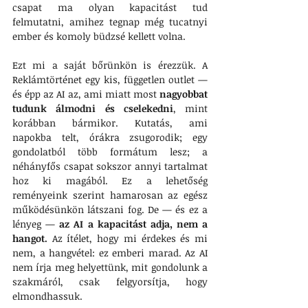
csapat ma olyan kapacitást tud 
felmutatni, amihez tegnap még tucatnyi 
ember és komoly büdzsé kellett volna.
Ezt mi a saját bőrünkön is érezzük. A 
Reklámtörténet egy kis, független outlet — 
és épp az AI az, ami miatt most 
nagyobbat 
tudunk álmodni és cselekedni
, mint 
korábban bármikor. Kutatás, ami 
napokba telt, órákra zsugorodik; egy 
gondolatból több formátum lesz; a 
néhányfős csapat sokszor annyi tartalmat 
hoz ki magából. Ez a lehetőség 
reményeink szerint hamarosan az egész 
működésünkön látszani fog. De — és ez a 
lényeg — 
az AI a kapacitást adja, nem a 
hangot.
 Az ítélet, hogy mi érdekes és mi 
nem, a hangvétel: ez emberi marad. Az AI 
nem írja meg helyettünk, mit gondolunk a 
szakmáról, csak felgyorsítja, hogy 
elmondhassuk. 