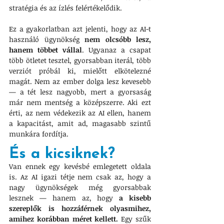
stratégia és az ízlés felértékelődik.
Ez a gyakorlatban azt jelenti, hogy az AI-t 
használó ügynökség 
nem olcsóbb lesz, 
hanem többet vállal
. Ugyanaz a csapat 
több ötletet tesztel, gyorsabban iterál, több 
verziót próbál ki, mielőtt elkötelezné 
magát. Nem az ember dolga lesz kevesebb 
— a tét lesz nagyobb, mert a gyorsaság 
már nem mentség a középszerre. Aki ezt 
érti, az nem védekezik az AI ellen, hanem 
a kapacitást, amit ad, magasabb szintű 
munkára fordítja.
És a kicsiknek?
Van ennek egy kevésbé emlegetett oldala 
is. Az AI igazi tétje nem csak az, hogy a 
nagy ügynökségek még gyorsabbak 
lesznek — hanem az, hogy 
a kisebb 
szereplők is hozzáférnek olyasmihez, 
amihez korábban méret kellett.
 Egy szűk 