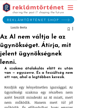
sharing the past // shaping the future
REKLÁMTÖRTÉNET SHOP
Laszlo Berta
Az AI nem váltja le az
ügynökséget. Átírja, mit
jelent ügynökségnek
lenni.
A szakma átalakulás előtt és után 
van — egyszerre. És a feszültség nem 
ott van, ahol a legtöbben keresik.
Kezdjük egy kényelmetlen igazsággal. Az 
ügynökségi szakma egy részében nem 
azért feszült mindenki az AI miatt, mert 
nem működik. Hanem mert 
túl jól
működik. És előfordulhat, hogy egyszer 