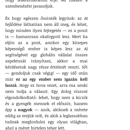
szembenézést javasoljuk.
És hogy egészen őszinték legyünk: az AI 
fejlődése láthatóan nem áll meg, és lehet, 
hogy minden ilyen fejtegetés — ez a poszt 
is — hamarosan okafogyott lesz. Mert ha 
eljön az a pont, amikor egy közepes 
képességű ember is képes lesz az AI 
segítségével egy globális vállalat összes 
aspektusát irányítani, akkor a mai 
kérdéseink nagy része értelmét veszti. Sőt 
— gondoljuk csak végig! — egy idő után 
már 
ez az egy ember sem igazán kell 
hozzá
. Hogy ez hova vezet, arra ma senki 
nem tudja a választ. Egy dolog viszont 
elgondolkodtató: lehet, hogy nem a kicsik 
és a gyengék mennek el először, hanem 
épp a 
nagyok
 — azok, akiknek a mérete 
eddig az erejük volt, és akik a leglassabban 
tudnak megfordulni egy olyan világban, 
ahol a méret hirtelen teher lett.