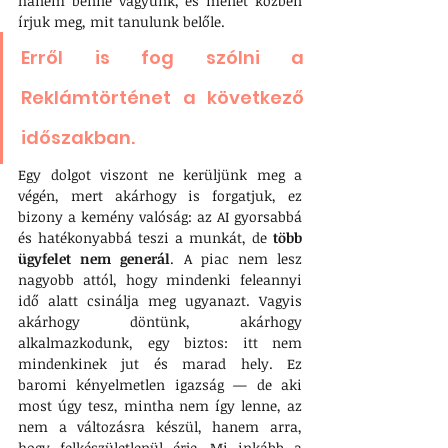
hanem benne vagyunk, és menet közben 
írjuk meg, mit tanulunk belőle. 
Erről is fog szólni a 
Reklámtörténet a következő 
időszakban.
Egy dolgot viszont ne kerüljünk meg a 
végén, mert akárhogy is forgatjuk, ez 
bizony a kemény valóság: az AI gyorsabbá 
és hatékonyabbá teszi a munkát, de 
több 
ügyfelet nem generál
. A piac nem lesz 
nagyobb attól, hogy mindenki feleannyi 
idő alatt csinálja meg ugyanazt. Vagyis 
akárhogy döntünk, akárhogy 
alkalmazkodunk, egy biztos: itt nem 
mindenkinek jut és marad hely. Ez 
baromi kényelmetlen igazság — de aki 
most úgy tesz, mintha nem így lenne, az 
nem a változásra készül, hanem arra, 
hogy felkészületlenül érje. Mi inkább a 