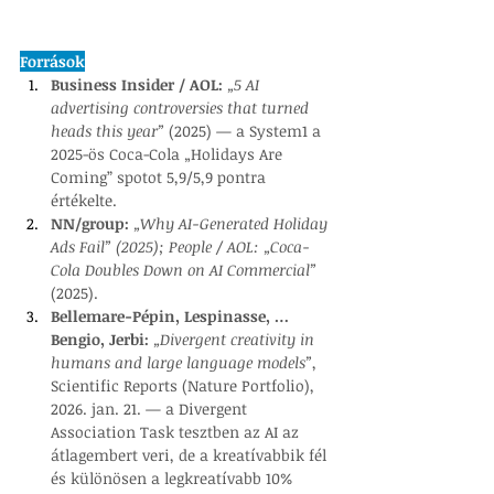
Források
Business Insider / AOL:
 „5 AI 
advertising controversies that turned 
heads this year”
 (2025) — a System1 a 
2025-ös Coca-Cola „Holidays Are 
Coming” spotot 5,9/5,9 pontra 
értékelte.
NN/group: 
„Why AI-Generated Holiday 
Ads Fail” (2025); People / AOL: „Coca-
Cola Doubles Down on AI Commercial”
(2025).
Bellemare-Pépin, Lespinasse, … 
Bengio, Jerbi: 
„Divergent creativity in 
humans and large language models”
, 
Scientific Reports (Nature Portfolio), 
2026. jan. 21. — a Divergent 
Association Task tesztben az AI az 
átlagembert veri, de a kreatívabbik fél 
és különösen a legkreatívabb 10% 