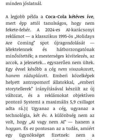
minden jóslatnál.
A legjobb példa a 
Coca-Cola kétéves íve
, 
mert épp attól tanulságos, hogy nem 
fekete-fehér. A 2024-es AI-karácsonyi 
reklámot — a klasszikus 1995-ös „Holidays 
Are Coming” spot újragondolását — 
lélektelennek és hátborzongatónak 
minősítették; a mesterséges kivitelezés, az 
arcok, a jelenetek... egyszerűen nem ültek. 
Egy évvel később a cég 
nem visszakozott, 
hanem ráduplázott
. Emberi közelképek 
helyett antropomorf állatokkal, „emberi 
storytellerek” irányításával készült az új 
változat, és a reklámokat objektíven 
pontozó System1 a maximális 5,9 csillagot 
adta rá.
 Ugyanaz a cég, ugyanaz a 
[1]
technológia, két év. A különbség nem az 
volt, hogy „AI vagy nem AI” — hanem a 
hogyan
. És ez pontosan az a tudás, amiért 
egy ügynökséget fizetnek: nem a 