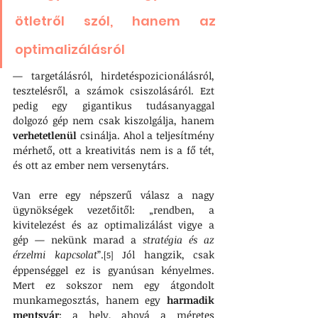
ötletről szól, hanem az 
optimalizálásról 
— targetálásról, hirdetéspozicionálásról, 
tesztelésről, a számok csiszolásáról. Ezt 
pedig egy gigantikus tudásanyaggal 
dolgozó gép nem csak kiszolgálja, hanem 
verhetetlenül
 csinálja. Ahol a teljesítmény 
mérhető, ott a kreativitás nem is a fő tét, 
és ott az ember nem versenytárs.
Van erre egy népszerű válasz a nagy 
ügynökségek vezetőitől: „rendben, a 
kivitelezést és az optimalizálást vigye a 
gép — nekünk marad a 
stratégia és az 
érzelmi kapcsolat
”.
 Jól hangzik, csak 
[5]
éppenséggel ez is gyanúsan kényelmes. 
Mert ez sokszor nem egy átgondolt 
munkamegosztás, hanem egy 
harmadik 
mentsvár
: a hely, ahová a méretes 