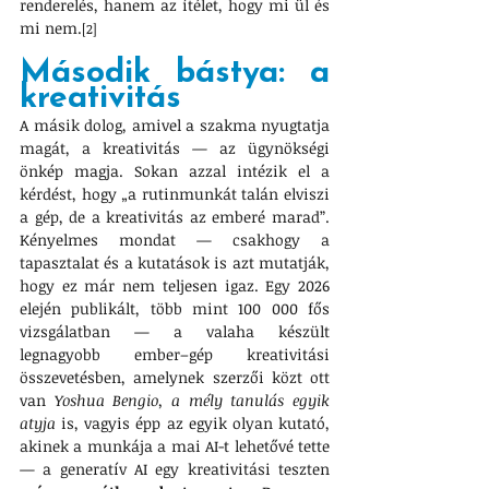
renderelés, hanem az ítélet, hogy mi ül és 
mi nem.
[2]
Második bástya: a 
kreativitás
A másik dolog, amivel a szakma nyugtatja 
magát, a kreativitás — az ügynökségi 
önkép magja. Sokan azzal intézik el a 
kérdést, hogy „a rutinmunkát talán elviszi 
a gép, de a kreativitás az emberé marad”. 
Kényelmes mondat — csakhogy a 
tapasztalat és a kutatások is azt mutatják, 
hogy ez már nem teljesen igaz. Egy 2026 
elején publikált, több mint 100 000 fős 
vizsgálatban — a valaha készült 
legnagyobb ember–gép kreativitási 
összevetésben, amelynek szerzői közt ott 
van 
Yoshua Bengio, a mély tanulás egyik 
atyja
 is, vagyis épp az egyik olyan kutató, 
akinek a munkája a mai AI-t lehetővé tette 
— a generatív AI egy kreativitási teszten 