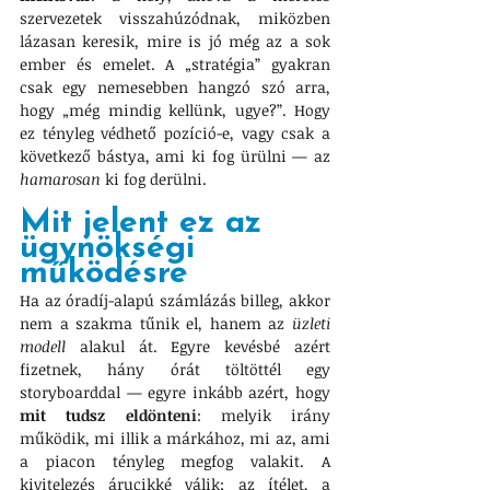
szervezetek visszahúzódnak, miközben 
lázasan keresik, mire is jó még az a sok 
ember és emelet. A „stratégia” gyakran 
csak egy nemesebben hangzó szó arra, 
hogy „még mindig kellünk, ugye?”. Hogy 
ez tényleg védhető pozíció-e, vagy csak a 
következő bástya, ami ki fog ürülni — az 
hamarosan 
ki fog derülni.
Mit jelent ez az 
ügynökségi 
működésre
Ha az óradíj-alapú számlázás billeg, akkor 
nem a szakma tűnik el, hanem az 
üzleti 
modell
 alakul át. Egyre kevésbé azért 
fizetnek, hány órát töltöttél egy 
storyboarddal — egyre inkább azért, hogy 
mit tudsz eldönteni
: melyik irány 
működik, mi illik a márkához, mi az, ami 
a piacon tényleg megfog valakit. A 
kivitelezés árucikké válik; az ítélet, a 