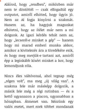
Aláírod, hogy „rendben”, miközben már 
nem te döntöttél — csak elfogadtál egy 
outputot, amiről elhitted, hogy úgyis jó. 
Nem az AI fogja kinyírni a szakmát. 
Hanem az, ha hagyjuk magunkat 
elhitetni, hogy az ítélet már nem a mi 
dolgunk. Az igazi kérdés tehát nem az, 
hogy „lecserél-e minket a gép” — hanem 
hogy mi marad emberi munka akkor, 
amikor a kivitelezés ára a töredékére esik, 
és hogy meg merjük-e tartani azt, amiről 
épp a leginkább kísért minket a kor, hogy 
lemondjunk róla.
Nincs éles váltóvonal, ahol tegnap még 
„régen volt”, ma meg „új világ van”. A 
szakma fele már másképp dolgozik, a 
másik fele még a régi rutinban — és a 
kettő ugyanazon a piacon, ugyanabban a 
hónapban. Átmenet van. Nézzünk egy 
valós esetet, mert ezek többet mondanak 