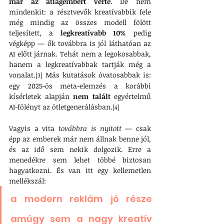
már az átlagembert verte
. De nem 
mindenkit: a résztvevők kreatívabbik fele 
még mindig az összes modell fölött 
teljesített, a 
legkreatívabb 10%
 pedig 
végképp — ők továbbra is jól láthatóan az 
AI előtt járnak. Tehát nem a legokosabbak, 
hanem a legkreatívabbak tartják még a 
vonalat.
 Más kutatások óvatosabbak is: 
[3]
egy 2025-ös meta-elemzés a korábbi 
kísérletek alapján 
nem talált
 egyértelmű 
AI-fölényt az ötletgenerálásban.
[4]
Vagyis a vita 
továbbra is nyitott
 — csak 
épp az emberek már nem állnak benne jól, 
és az idő sem nekik dolgozik. Erre a 
menedékre sem lehet többé biztosan 
hagyatkozni. És van itt egy kellemetlen 
mellékszál: 
a modern reklám jó része 
amúgy sem a nagy 
kreatív