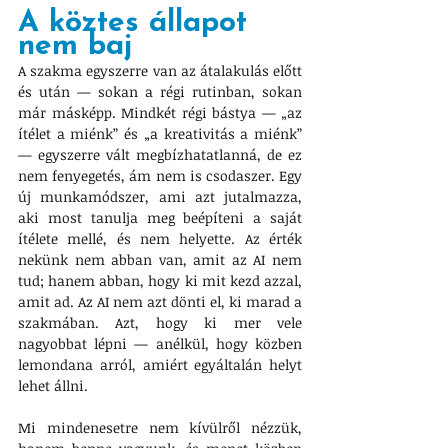
A köztes állapot 
nem baj
A szakma egyszerre van az átalakulás előtt 
és után — sokan a régi rutinban, sokan 
már másképp. Mindkét régi bástya — „az 
ítélet a miénk” és „a kreativitás a miénk” 
— egyszerre vált megbízhatatlanná, de ez 
nem fenyegetés, ám nem is csodaszer. Egy 
új munkamódszer, ami azt jutalmazza, 
aki most tanulja meg beépíteni a saját 
ítélete mellé, és nem helyette. Az érték 
nekünk nem abban van, amit az AI nem 
tud; hanem abban, hogy ki mit kezd azzal, 
amit ad. Az AI nem azt dönti el, ki marad a 
szakmában. Azt, hogy ki mer vele 
nagyobbat lépni — anélkül, hogy közben 
lemondana arról, amiért egyáltalán helyt 
lehet állni.
Mi mindenesetre nem kívülről nézzük, 