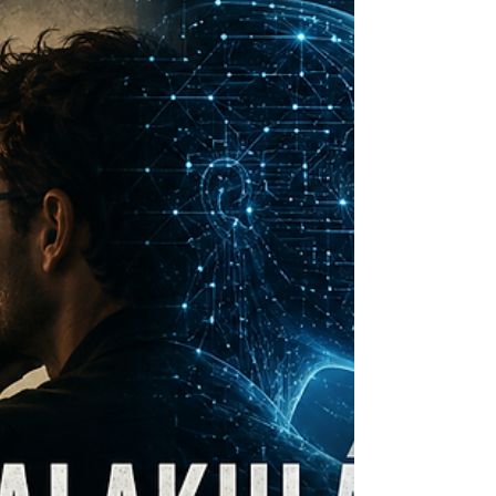
kifér. Plusz a csavar: a mentességet, amit a
gépi tartalomgyárak ellen találtak ki, pont
ők játsszák majd ki a legkönnyebben. Egy
„select all, approve", és kész.