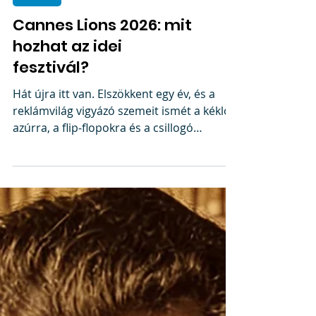
AWARDS
Cannes Lions 2026: mit
hozhat az idei
fesztivál?
Hát újra itt van. Elszökkent egy év, és a
reklámvilág vigyázó szemeit ismét a kéklő
azúrra, a flip‑flopokra és a csillogó
oroszlános szobrocskákra veti. Tudjuk jól:
a Cannes Lions Kreativitásfesztivál a
globális reklámipar egyik legfontosabb
találkozási és felvonulási pontja – egy