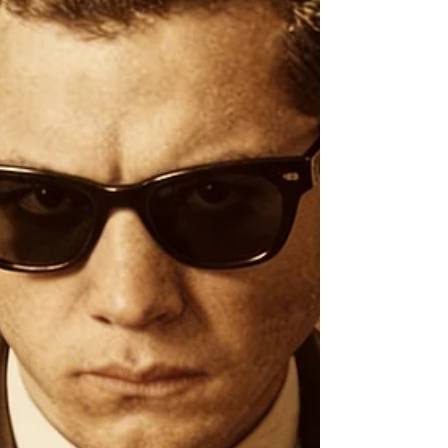
oxigénhiányos csúcsrendezvény, ahol
nemcsak a legjobb munkákat díjazzák,
hanem az iparág gondolkodásának iránya
is kirajzolódik (még h