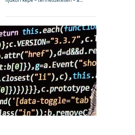
JÖVŐKÉP
Költészet napi
levegővétel
Költészet, születésnap, J.A. találkozása az
AI-jal. Jó szavazást mindenkinek! (A költő
ifjúkori képe – természetesen – a
mesterséges intelligencia segítségével
készült, akárcsak a „Levegőt!” című
versének zenei feldolgozása.)