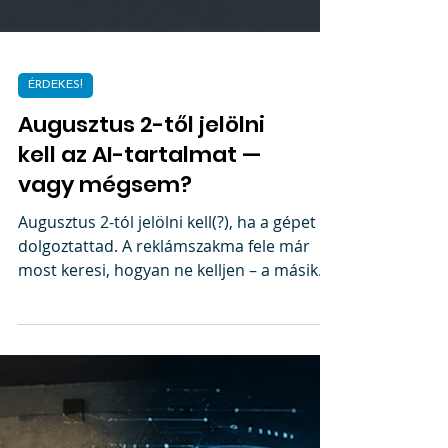
ÉRDEKES!
Augusztus 2-től jelölni
kell az AI-tartalmat —
vagy mégsem?
Augusztus 2-tól jelölni kell(?), ha a gépet
dolgoztattad. A reklámszakma fele már
most keresi, hogyan ne kelljen – a másik
fele meg azt sem tudja, hogy létezik a
szabály. Összeszedtük, mi az az AI-
rendelet, mit kell ténylegesen feltüntetni,
és hol vannak benne azok a kiskapuk,
amiken a kreatív szakma kényelmesen