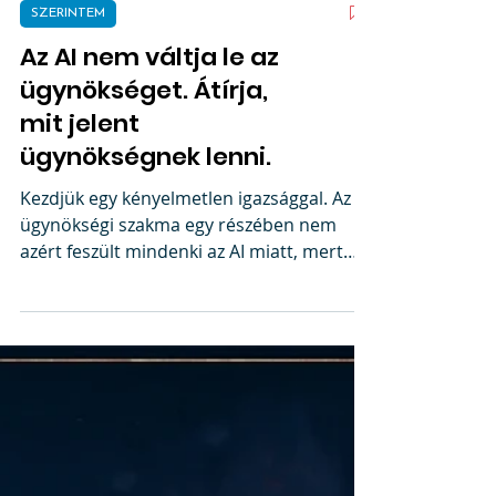
SZERINTEM
Az AI nem váltja le az
ügynökséget. Átírja,
mit jelent
ügynökségnek lenni.
Kezdjük egy kényelmetlen igazsággal. Az
ügynökségi szakma egy részében nem
azért feszült mindenki az AI miatt, mert
nem működik. Hanem mert túl jól
működik.