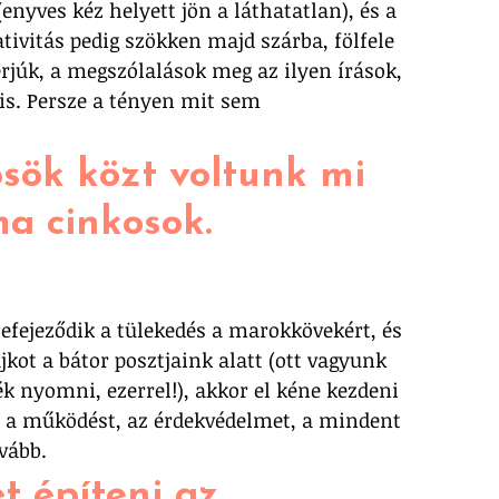
(enyves kéz helyett jön a láthatatlan), és a 
ativitás pedig szökken majd szárba, fölfele 
erjúk, a megszólalások meg az ilyen írások, 
is. Persze a tényen mit sem 
sök közt voltunk mi 
a cinkosok. 
befejeződik a tülekedés a marokkövekért, és 
jkot a bátor posztjaink alatt (ott vagyunk 
ék nyomni, ezerrel!), akkor el kéne kezdeni 
 a működést, az érdekvédelmet, a mindent 
vább. 
t építeni az 