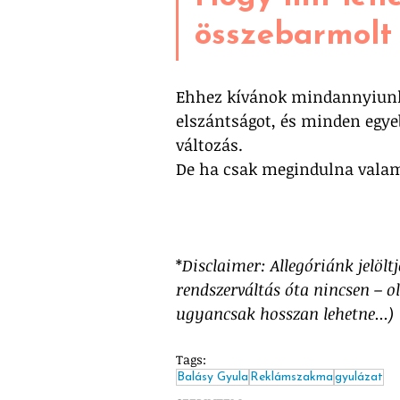
összebarmolt 
Ehhez kívánok mindannyiunkna
elszántságot, és minden egye
változás. 
De ha csak megindulna valam
*
Disclaimer: Allegóriánk jelölt
rendszerváltás óta nincsen – o
ugyancsak hosszan lehetne...)
Tags:
Balásy Gyula
Reklámszakma
gyulázat