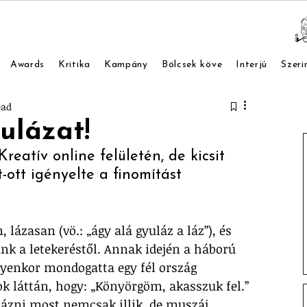
Awards
Kritika
Kampány
Bölcsek köve
Interjú
Szeri
ead
ulázat!
reatív online felületén, de kicsit 
t-ott igényelte a finomítást 
, lázasan (vö.: „ágy alá gyuláz a láz”), és 
nk a letekeréstől. Annak idején a háború 
lyenkor mondogatta egy fél ország 
k láttán, hogy: „Könyörgöm, akasszuk fel.” 
lázni most nemcsak illik, de muszáj. 