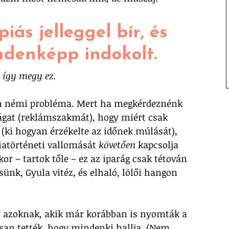
iás jelleggel bír, és 
denképp indokolt. 
 így megy ez
.
van némi probléma. Mert ha megkérdeznénk 
gat (reklámszakmát), hogy miért csak 
n (ki hogyan érzékelte az időnek múlását), 
atörténeti vallomását 
követően
 kapcsolja 
 – tartok tőle – ez az iparág csak tétován 
sünk, Gyula vitéz, és elhaló, lölői hangon 
k, azoknak, akik már korábban is nyomták a 
san tették, hogy mindenki hallja. (Nem 