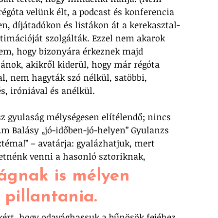
régóta velünk élt, a podcast és konferencia 
, díjátadókon és listákon át a kerekasztal-
itimációját szolgálták. Ezzel nem akarok 
sem, hogy bizonyára érkeznek majd 
zánok, akikről kiderül, hogy már régóta 
l, nem hagyták szó nélkül, satöbbi, 
s, iróniával és anélkül. 
ész gyulaság mélységesen elítélendő; nincs 
Ám Balásy „jó-időben-jó-helyen” Gyulanzs 
téma!” – avatárja: gyalázhatjuk, mert 
retnénk venni a hasonló sztoriknak, 
ágnak is mélyen 
illantania. 
ákért, hogy odavághassuk a bűnösök fejéhez.