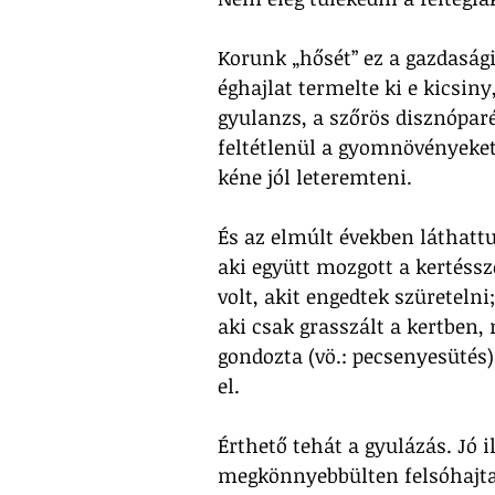
Korunk „hősét” ez a gazdasági
éghajlat termelte ki e kicsin
gyulanzs, a szőrös disznópar
feltétlenül a gyomnövényeket
kéne jól leteremteni. 
És az elmúlt években láthattu
aki együtt mozgott a kertéssze
volt, akit engedtek szüretelni;
aki csak grasszált a kertben,
gondozta (vö.: pecsenyesütés
el.
Érthető tehát a gyulázás. Jó i
megkönnyebbülten felsóhajtan