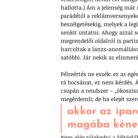
hallotta.) Ám a jelenség már 
parádétól a reklámversenyeken
beszélgetésekig, melyek a leg
senkit untatni. Ahogy azzal 
megrendelői oldalról is parti
harcoltak a lanzs-anomáliáva
satöbbi. Jár nekik az elismeré
Félreértés ne essék: ez az eg
rá bocsánat, ez nem kérdés. 
csupán a rendszer – „ökoszisz
megérdemli; de ha elejét sze
akkor az ipar
magába kéne p
Nem elég tülekedni a féltégl