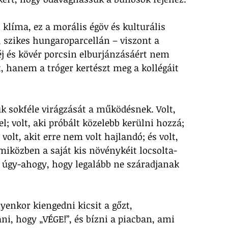
 klíma, ez a morális égöv és kulturális 
y, szikes hungaroparcellán – viszont a 
éj és kövér porcsin elburjánzásáért nem 
, hanem a tróger kertészt meg a kollégáit 
k sokféle virágzását a működésnek. Volt, 
l; volt, aki próbált közelebb kerülni hozzá; 
 volt, akit erre nem volt hajlandó; és volt, 
 miközben a saját kis növénykéit locsolta-
) úgy-ahogy, hogy legalább ne száradjanak 
lyenkor kiengedni kicsit a gőzt, 
i, hogy „VÉGE!”, és bízni a piacban, ami 