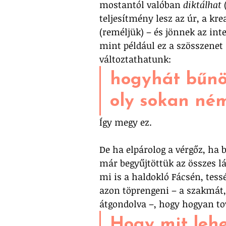
mostantól valóban 
diktálhat
 
teljesítmény lesz az úr, a kre
(reméljük) – és jönnek az int
mint például ez a szösszenet 
változtathatunk:
hogyhát bűnö
oly sokan ném
Így megy ez.
De ha elpárolog a vérgőz, ha 
már begyűjtöttük az összes lá
mi is a haldokló Fácsén, tess
azon töprengeni – a szakmát,
átgondolva –, hogy hogyan to
Hogy mit lehe