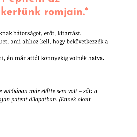
kertünk romjain.*
k bátorságot, erőt, kitartást, 
bet, ami ahhoz kell, hogy bekövetkezzék a 
i, én már attól könnyekig volnék hatva.
je valójában már előtte sem volt – sőt: a 
lyan patent állapotban. (Ennek okait 