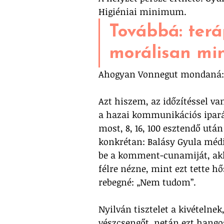
Higiéniai minimum. 
Továbbá: teráp
morálisan min
Ahogyan Vonnegut mondaná:
Azt hiszem, az időzítéssel 
a hazai kommunikációs ipará
most, 8, 16, 100 esztendő utá
konkrétan: Balásy Gyula médi
be a komment-cunamiját, akkor
félre nézne, mint ezt tette hő
rebegné: „Nem tudom”.
Nyilván tisztelet a kivételne
vészcsengőt, netán ezt hango