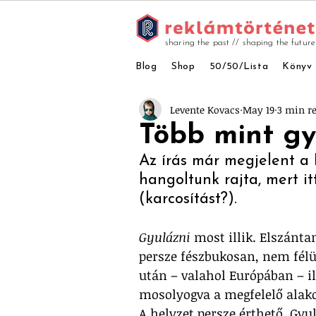
sharing the past // shaping the future
Blog
Shop
50/50/Lista
Könyv
Levente Kovacs
May 19
3 min r
Több mint gy
Az írás már megjelent a K
hangoltunk rajta, mert it
(karcosítást?).  
Gyulázni
 most illik. Elszántan
persze fészbukosan, nem félü
után – valahol Európában – i
mosolyogva a megfelelő alako
A helyzet persze érthető. Gyu