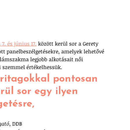
 7. és június 17.
 között kerül sor a Gerety 
ott panelbeszélgetésekre, amelyek lehetővé 
lámszakma legjobb alkotásait női 
i szemmel értékelhessük. 
ritagokkal pontosan 
rül sor egy ilyen 
etésre, 
gató
, DDB