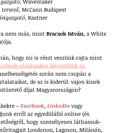
igazgató
, Wavemaker
i tervező
, McCann Budapest
ívigazgató
, Kastner
ra nem más, mint 
Bracsok István
, a White 
tója. 
nán, hogy mi is részt veszünk rajta mint 
acebook-oldalunkon közvetítjük az 
panelbeszélgetés során nem csupán a 
talataikat, de az is kiderül: vajon kinek 
 kitüntető díjat Magyarországon?
nkekre – 
Facebook
, 
LinkedIn
 vagy 
unk erről az egyedülálló online (és 
hetőségről, hogy személyesen láthassuk-
sűritagjait Londonon, Lagoson, Milánón, 