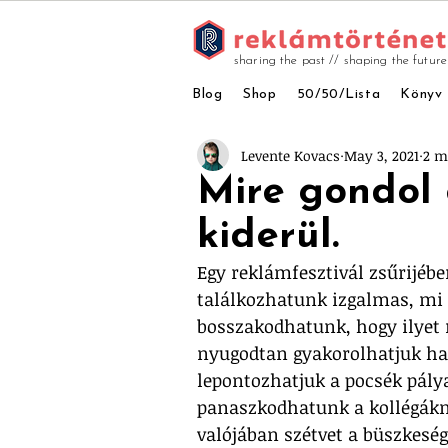
sharing the past // shaping the future
Blog
Shop
50/50/Lista
Könyv
Levente Kovacs
May 3, 2021
2 m
Mire gondol 
kiderül.
Egy reklámfesztivál zsűrijébe
találkozhatunk izgalmas, mi 
bosszakodhatunk, hogy ilyet 
nyugodtan gyakorolhatjuk hat
lepontozhatjuk a pocsék pály
panaszkodhatunk a kollégákn
valójában szétvet a büszkeség