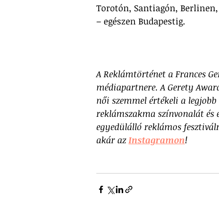
Torotón, Santiagón, Berlinen,
– egészen Budapestig.  
A Reklámtörténet a Frances Ger
médiapartnere. A Gerety Awards
női szemmel értékeli a legjobb 
reklámszakma színvonalát és el
egyedülálló reklámos fesztivál
akár az 
Instagramon
!