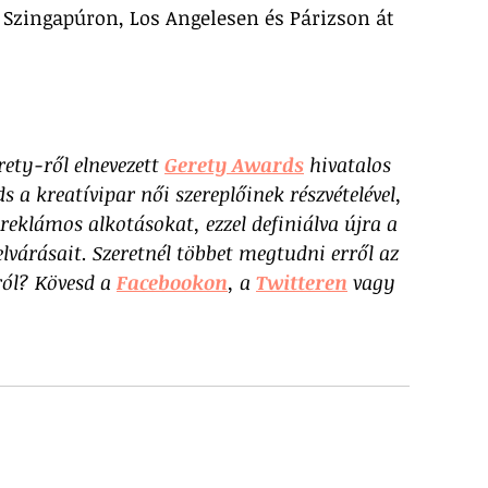
 Szingapúron, Los Angelesen és Párizson át 
ety-ről elnevezett 
Gerety Awards
 hivatalos 
 a kreatívipar női szereplőinek részvételével, 
reklámos alkotásokat, ezzel definiálva újra a 
várásait. Szeretnél többet megtudni erről az 
ról? Kövesd a 
Facebookon
, a 
Twitteren
 vagy 