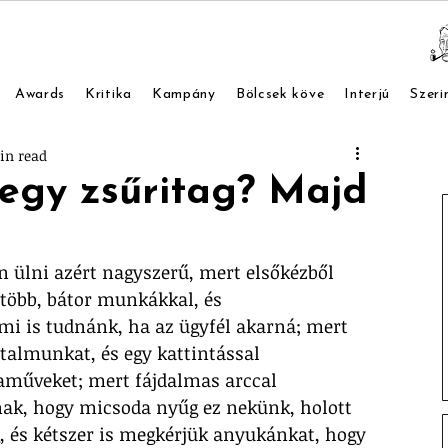
Awards
Kritika
Kampány
Bölcsek köve
Interjú
Szeri
in read
egy zsűritag? Majd
n ülni azért nagyszerű, mert elsőkézből 
több, bátor munkákkal, és 
mi is tudnánk, ha az ügyfél akarná; mert 
almunkat, és egy kattintással 
aműveket; mert fájdalmas arccal 
ak, hogy micsoda nyűg ez nekünk, holott 
, és kétszer is megkérjük anyukánkat, hogy 