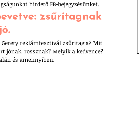
agságunkat hirdető FB-bejegyzésünket.
evetve: zsűritagnak 
ó. 
Gerety reklámfesztivál zsűritagja? Mit 
art jónak, rossznak? Melyik a kedvence? 
alán és amennyiben.