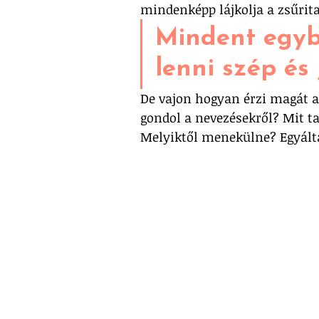
mindenképp lájkolja a zsűrit
Mindent egyb
lenni szép és j
De vajon hogyan érzi magát a 
gondol a nevezésekről? Mit t
Melyiktől menekülne? Egyált