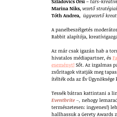
Szládovics Orsi
 – 
társ-kreatív
Marina Niks,
vezető stratégia
Tóth Andrea,
ügyvezető kreat
A panelbeszélgetés moderáto
Rabbit alapítója, kreatívigazga
Az már csak igazán hab a tor
hivatalos médiapartner, és 
F
eseményt!
 Sőt. Az izgalmas 
zsűritagok vitatják meg tapasz
ítélték oda az Év Ügynöksége
Tessék bátran kattintani a li
Eventbrite
–,
 nehogy lemaradj
természetesen: ingyenes!) le
hallhassuk a Gerety Awards z