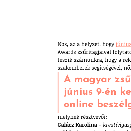
Nos, az a helyzet, hogy 
június
Awards zsűritagjaival folytat
teszik számunkra, hogy a rek
szakemberek segítségével, nő
A magyar zsű
június 9-én ke
online beszélg
melynek résztvevői:
Galácz Karolina
 – 
kreatívigaz