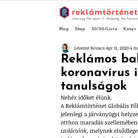
sharing the past // shaping the future
Blog
Shop
50/50/Lista
Könyv
Levente Kovacs
Apr 11, 2020
4 m
Reklámos ba
koronavírus 
tanulságok
Nehéz időket élünk. 
A Reklámtörténet Globális Fő
jelenlegi a járványügyi helyz
otthon maradás szellemében 
izolációnk
, melynek elsődleges