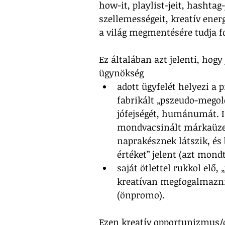
how-it, playlist-jeit, hashtag
szellemességeit, kreatív ener
a világ megmentésére tudja fo
Ez általában azt jelenti, hogy
ügynökség
adott ügyfelét helyezi a
fabrikált „pszeudo-megol
jófejségét, humánumát. I
mondvacsinált márkaüzen
naprakésznek látszik, és 
értéket” jelent (azt mond
saját ötlettel rukkol elő
kreatívan megfogalmazni
(önpromo).
Ezen kreatív opportunizmus/