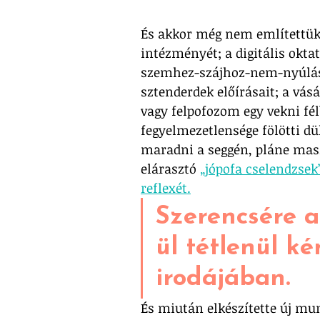
És akkor még nem említettük 
intézményét; a digitális okta
szemhez-szájhoz-nem-nyúlás, 
sztenderdek előírásait; a vásá
vagy felpofozom egy vekni fél
fegyelmezetlensége fölötti dü
maradni a seggén, pláne maszk
elárasztó 
„jópofa cselendzsek
reflexét.
Szerencsére 
ül tétlenül k
irodájában. 
És miután elkészítette új mun