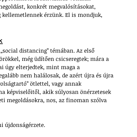
egoldást, konkrét megvalósításokat, 
g kellemetlennek érzünk. El is mondjuk, 
k
 „social distancing” témában. Az első 
örökkel, még üdítően csicseregtek; mára a 
i úgy elterjedtek, mint maga a 
galább nem halálosak, de azért újra és újra 
olságtartó” ötlettel, vagy annak 
a képviselőitől, akik súlyosan önérzetesek 
deti megoldásokra, nos, az finoman szólva 
i újdonságérzete.