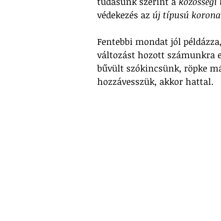
tudásunk szerint a 
közösségi 
védekezés az 
új típusú korona
Fentebbi mondat jól példázza,
változást hozott számunkra ez
bűvült szókincsünk, röpke má
hozzávesszük, akkor hattal. 