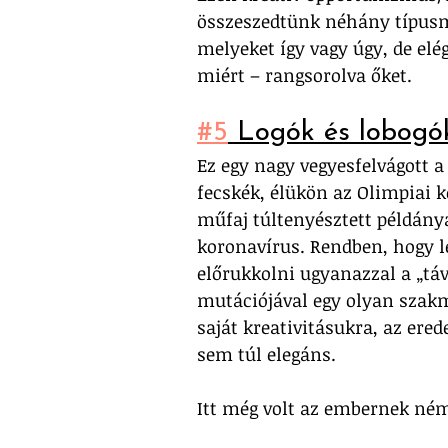
összeszedtünk néhány típusm
melyeket így vagy úgy, de elé
miért – rangsorolva őket.
#5
 Logók és lobogó
Ez egy nagy vegyesfelvágott a
fecskék, élükön az Olimpiai k
műfaj túltenyésztett példánya
koronavírus. Rendben, hogy le
előrukkolni ugyanazzal a „táv
mutációjával egy olyan szakm
saját kreativitásukra, az ere
sem túl elegáns. 
Itt még volt az embernek ném