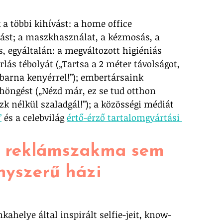
a többi kihívást: a home office 
tást; a maszkhasználat, a kézmosás, a 
egyáltalán: a megváltozott higiéniás 
rlás tébolyát („Tartsa a 2 méter távolságot, 
barna kenyérrel!”); embertársaink 
höngést („Nézd már, ez se tud otthon 
 nélkül szaladgál!”); a közösségi médiát 
”
 és a celebvilág 
értő-érző tartalomgyártási 
a reklámszakma sem 
ényszerű házi 
kahelye által inspirált selfie-jeit, know-