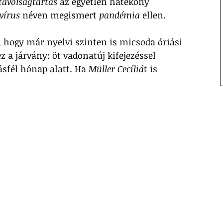
távolságtartás
 az egyetlen hatékony 
vírus
 néven megismert 
pandémia
 ellen. 
 hogy már nyelvi szinten is micsoda óriási 
 a járvány: öt vadonatúj kifejezéssel 
sfél hónap alatt. Ha 
Müller Cecíliá
t is 