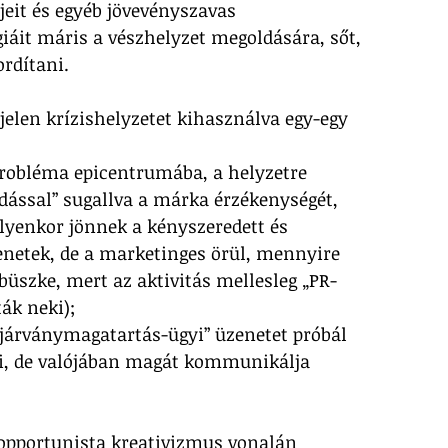
-jeit és egyéb jövevényszavas 
giáit máris a vészhelyzet megoldására, sőt, 
rdítani. 
 jelen krízishelyzetet kihasználva egy-egy 
 probléma epicentrumába, a helyzetre 
dással” sugallva a márka érzékenységét, 
lyenkor jönnek a kényszeredett és 
etek, de a marketinges örül, mennyire 
büszke, mert az aktivitás mellesleg „PR-
ták neki);
, „járványmagatartás-ügyi” üzenetet próbál 
, de valójában magát kommunikálja 
opportunista kreativizmus vonalán 