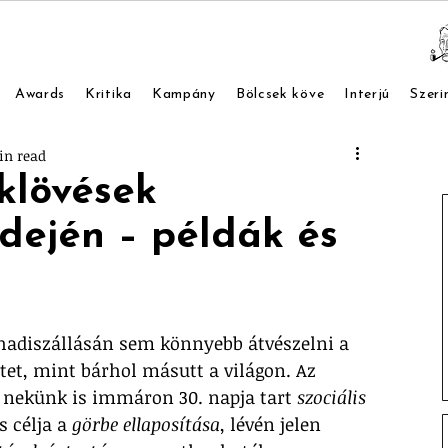
Awards
Kritika
Kampány
Bölcsek köve
Interjú
Szeri
in read
klövések
idején – példák és
hadiszállásán sem könnyebb átvészelni a 
etet, mint bárhol másutt a világon. Az 
nekünk is immáron 30. napja tart 
szociális 
 célja a 
görbe ellaposítása
, lévén jelen 