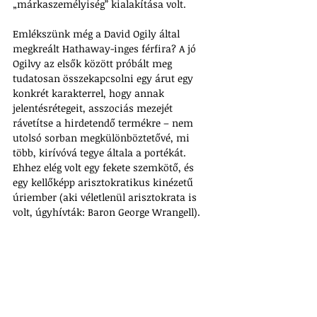
„márkaszemélyiség” kialakítása volt.
Emlékszünk még a David Ogily által 
megkreált Hathaway-inges férfira? A jó 
Ogilvy az elsők között próbált meg 
tudatosan összekapcsolni egy árut egy 
konkrét karakterrel, hogy annak 
jelentésrétegeit, asszociás mezejét 
rávetítse a hirdetendő termékre – nem 
utolsó sorban megkülönböztetővé, mi 
több, kirívóvá tegye általa a portékát. 
Ehhez elég volt egy fekete szemkötő, és 
egy kellőképp arisztokratikus kinézetű 
úriember (aki véletlenül arisztokrata is 
volt, úgyhívták: Baron George Wrangell). 