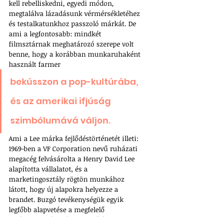
kell rebelliskedni, egyedi módon, 
megtalálva lázadásunk vérmérsékletéhez 
és testalkatunkhoz passzoló márkát. De 
ami a legfontosabb: mindkét 
filmsztárnak meghatározó szerepe volt 
benne, hogy a korábban munkaruhaként 
használt farmer
bekússzon a pop-kultúrába, 
és az amerikai ifjúság 
szimbólumává váljon. 
Ami a Lee márka fejlődéstörténetét illeti: 
1969-ben a VF Corporation nevű ruházati 
megacég felvásárolta a Henry David Lee 
alapította vállalatot, és a 
marketingosztály rögtön munkához 
látott, hogy új alapokra helyezze a 
brandet. Buzgó tevékenységük egyik 
legfőbb alapvetése a megfelelő 