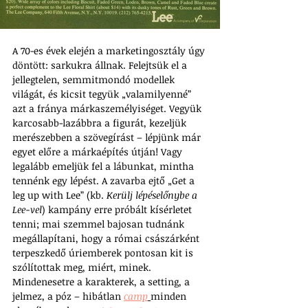
A 70-es évek elején a marketingosztály úgy 
döntött: sarkukra állnak. Felejtsük el a 
jellegtelen, semmitmondó modellek 
világát, és kicsit tegyük „valamilyenné” 
azt a fránya márkaszemélyiséget. Vegyük 
karcosabb-lazábbra a figurát, kezeljük 
merészebben a szövegírást – lépjünk már 
egyet előre a márkaépítés útján! Vagy 
legalább emeljük fel a lábunkat, mintha 
tennénk egy lépést. A zavarba ejtő „Get a 
leg up with Lee” (kb. 
Kerülj lépéselőnybe a 
Lee-vel
) kampány erre próbált kísérletet 
tenni; mai szemmel bajosan tudnánk 
megállapítani, hogy a római császárként 
terpeszkedő úriemberek pontosan kit is 
szólítottak meg, miért, minek. 
Mindenesetre a karakterek, a setting, a 
jelmez, a póz – hibátlan 
camp
minden 