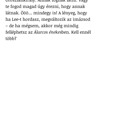
te fogod magad úgy érezni, hogy annak 
látnak. Ööö... mindegy is! A lényeg, hogy 
ha Lee-t hordasz, megváltozik az imázsod 
– de ha mégsem, akkor még mindig 
felléphetsz az 
Álarcos énekes
ben. Kell ennél 
több?