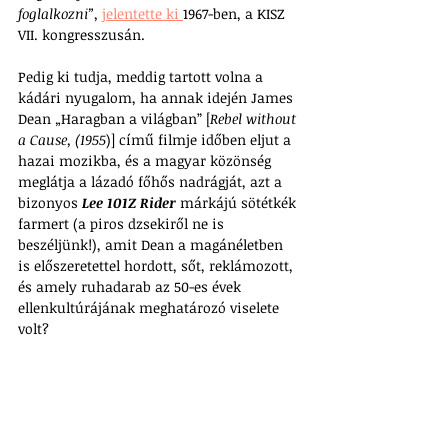
foglalkozni”, 
jelentette ki 
1967-ben, a KISZ 
VII. kongresszusán.
Pedig ki tudja, meddig tartott volna a 
kádári nyugalom, ha annak idején James 
Dean „Haragban a világban” [
Rebel without 
a Cause, (1955
)] című filmje időben eljut a 
hazai mozikba, és a magyar közönség 
meglátja a lázadó főhős nadrágját, azt a 
bizonyos 
Lee 101Z Rider
 márkájú sötétkék 
farmert (a piros dzsekiről ne is 
beszéljünk!), amit Dean a magánéletben 
is előszeretettel hordott, sőt, reklámozott, 
és amely ruhadarab az 50-es évek 
ellenkultúrájának meghatározó viselete 
volt? 