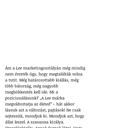
Ám a Lee marketingosztályán még mindig 
nem érezték úgy, hogy megtalálták volna 
a tutit. Még határozottabb kiállás, még 
több bátorság, még nagyobb 
meghökkentés kell ide. Mi a 
pozicionálásunk? „A Lee márka 
megváltoztatja az életed” – hát akkor 
lássuk azt a változást, pajtások! Ne csak 
sejtessük, mondjuk ki. Mondjuk azt, hogy 
állat leszel. A szavanna királya. 
Oroszlánkirály. Annak fognak látni. Vagy 