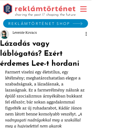
sharing the past // shaping the future
REKLÁMTÖRTÉNET SHOP
Levente Kovacs
Lázadás vagy
láblógatás? Ezért
érdemes Lee-t hordani
Farmert viselni egy életstílus, egy 
létélmény; meghatározhatatlan elegye a 
szabadságnak, a lázadásnak, a 
lazaságnak. Ez a farmerélmény nálunk az 
épülő szocializmus árnyékában bukkant 
fel először; bár sokan aggodalommal 
figyelték az új ruhadarabot, Kádár János 
nem látott benne komolyabb veszélyt. 
„A 
vadnyugati nadrágokkal meg a szakállal 
meg a hajviselettel nem akarok 