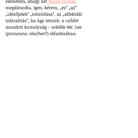
elemében, ahogy azt 
Susan Sontag
megálmodta. Igen, kérem, „ez” „az” 
„idézőjelek” „tobzódása”, az „affektáló 
teátralitás”, ha úgy tetszik: a csődöt 
mondott komolyság – sokféle Mr. Lee 
(pronouns: she/her?) előadásában.