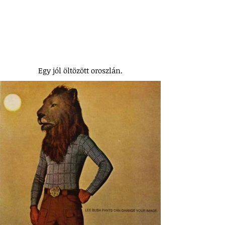
Egy jól öltözött oroszlán.