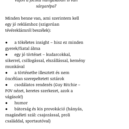
sárgarépa?
Minden benne van, ami szerintem kell 
egy jó reklámhoz (szigorúan 
tévéreklámról beszélek):
●      a tökéletes insight – hisz ez minden 
gyerek/fiatal álma
●      egy jó történet – kudarcokkal, 
sikerrel, csillogással, elszállással, kemény 
munkával
●      a történetbe illesztett és nem 
öncélúan szerepeltetett sztárok
●      csodálatos rendezés (Guy Ritchie – 
POV nézet, keretes szerkezet, azok a 
vágások!)
●      humor
●      bátorság és kis provokáció (hányás, 
magánéleti szál: csajozással, proli 
családdal, sportautóval)