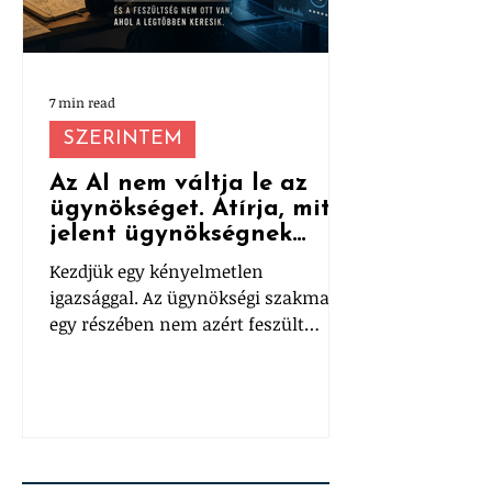
7 min read
SZERINTEM
Az AI nem váltja le az
ügynökséget. Átírja, mit
jelent ügynökségnek
lenni.
Kezdjük egy kényelmetlen
igazsággal. Az ügynökségi szakma
egy részében nem azért feszült
mindenki az AI miatt, mert nem
működik. Hanem mert túl jól
működik.