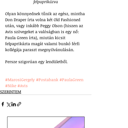
felpaprikázva
Olyan könnyednek tűnik az egész, mintha 
Don Draper írta volna két Old Fashioned 
után, vagy inkább Peggy Olson (hiszen az 
Avis szövegeket a valóságban is egy nő: 
Paula Green írta), miután kicsit 
felpaprikázta magát valami bunkó férfi 
kollégája paraszt megnyilvánulásán. 
Persze szigorúan egy lendületből.
#MarosiGergely
#Postabank
#PaulaGreen
#Nike
#Avis
SZERINTEM