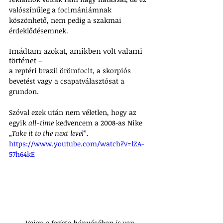
valószínűleg a focimániámnak 
köszönhető, nem pedig a szakmai 
érdeklődésemnek. 
Imádtam azokat, amikben volt valami 
történet –
a reptéri brazil örömfocit, a skorpiós 
bevetést vagy a csapatválasztósat a 
grundon.
Szóval ezek után nem véletlen, hogy az 
egyik 
all-time
 kedvencem a 2008-as Nike 
„
Take it to the next level”.
https://www.youtube.com/watch?v=lZA-
57h64kE
 Vajon a focista hányásában is van 