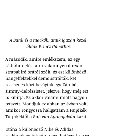
A Bank és a mackók, amik igazán közel 
álltak Princz Gáborhoz
A második, amire emlékszem, az egy 
rádióhirdetés, ami valamilyen durván 
strapabíró óráról szólt, és ezt különböző 
hangeffektekkel demonstrálták: két 
reccsenés közt bevágtak egy Zámbó 
Jimmy-dalrészletet, jelezve, hogy még ezt 
is kibírja. Ez akkor valami miatt nagyon 
tetszett. Mondjuk ez abban az évben volt, 
amikor rongyosra hallgattam a Hupikék 
Törpikéktől a 
Buli van Aprajafalván
 kazit.
Utána a különböző Nike és Adidas 
reklámok voltak rám nagy hatással, de ez 