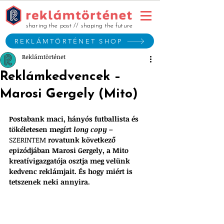
sharing the past // shaping the future
REKLÁMTÖRTÉNET SHOP
Reklámtörténet
Reklámkedvencek –
Marosi Gergely (Mito)
Postabank maci, hányós futballista és 
tökéletesen megírt 
long copy – 
SZERINTEM 
rovatunk következő 
epizódjában Marosi Gergely, a Mito 
kreatívigazgatója osztja meg velünk 
kedvenc reklámjait. És hogy miért is 
tetszenek neki annyira.