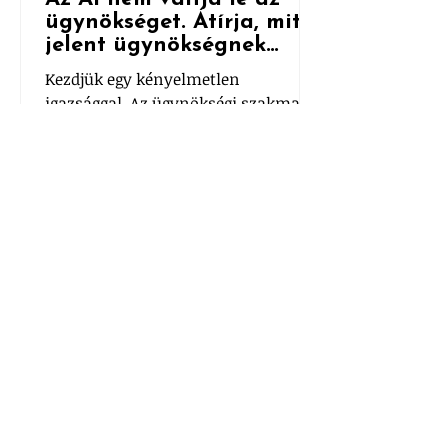
ügynökséget. Átírja, mit
jelent ügynökségnek
lenni.
Kezdjük egy kényelmetlen
igazsággal. Az ügynökségi szakma
egy részében nem azért feszült
mindenki az AI miatt, mert nem
működik. Hanem mert túl jól
működik.
MÉG TÖBB SZTORI