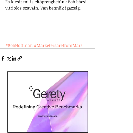
És kicsit mi is eltöprenghetünk Bob bácsi 
vitriolos szavain. Van bennük igazság.
#BobHoffman
#MarketersarefromMars