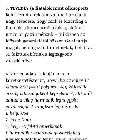
3. TÉVEDÉS (a fiatalok mint célcsoport)
Bob szerint a reklámszakma harmadik 
nagy tévedése, hogy csak és kizárólag a 
fiatalokra koncentrál; azokra, akiknek 
nincs is igazán pénzük – miközben az 
idősebb generációtól bőszen távol tartja 
magát, nem igazán hirdet nekik, holott az 
50 fölöttiek bírnak a legnagyobb 
vásárlóerővel.
A Nielsen adatai alapján arra a 
következtetésre jut, hogy „
ha az Egyesült 
Államok 50 feletti polgárait egy különálló 
ország lakosságaként képzeljük el, akkor ők 
adnák a világ harmadik legnagyobb 
gazdaságát. A ranglista így nézne ki:
1. hely: USA 
2. hely: Kína 
3. hely: 50 feletti amerikaiak
E harmadik csoportnak gazdaságilag 
nagyobb hatalma lenne, mint Japánnak, 