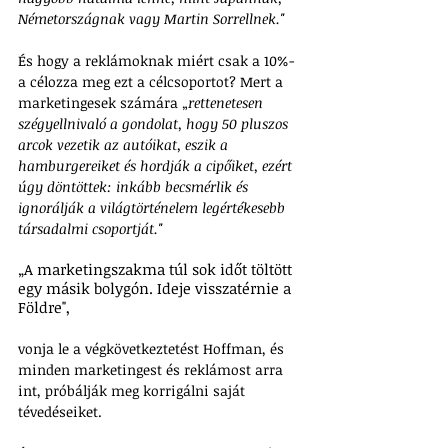
Németországnak vagy Martin Sorrellnek."
És hogy a reklámoknak miért csak a 10%-
a célozza meg ezt a célcsoportot? Mert a 
marketingesek számára „
rettenetesen 
szégyellnivaló a gondolat, hogy 50 pluszos 
arcok vezetik az autóikat, eszik a 
hamburgereiket és hordják a cipőiket, ezért 
úgy döntöttek: inkább becsmérlik és 
ignorálják a világtörténelem legértékesebb 
társadalmi csoportját."
„A marketingszakma túl sok időt töltött 
egy másik bolygón. Ideje visszatérnie a 
Földre",
vonja le a végkövetkeztetést Hoffman, és 
minden marketingest és reklámost arra 
int, próbálják meg korrigálni saját 
tévedéseiket.