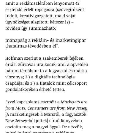
amit a reklámszférában lenyomott 42 
esztendő érlelt ropogósra (szövegíróként 
indult, kreatívigazgatott, majd saját 
ügynökséget alapított, kétszer is) – 
röviden így summázható: 
manapság a reklám- és marketingipar 
„hatalmas tévedésben él". 
Hoffman szerint a szakemberek fejében 
óriási zűrzavar uralkodik, ami alapvetően 
három témában: 1.) a fogyasztó és márka 
viszonya; 2.) a digitális technológia 
csapdája; és 3.) a fiatalok mint célcsoport 
gondolatkörében érhető tetten.
Ezzel kapcsolatos eszméit a 
Marketers are 
from Mars, Consumers are from New Jersey 
[A marketingesek a Marsról, a fogyasztók 
New Jersey-ből jöttek] című könyvében 
osztotta meg a nagyvilággal. De nézzük, 
mivel is érvel pontosan a reklámos 