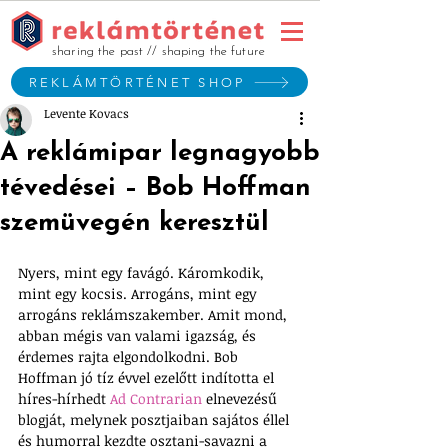
sharing the past // shaping the future
REKLÁMTÖRTÉNET SHOP
Levente Kovacs
A reklámipar legnagyobb
tévedései – Bob Hoffman
szemüvegén keresztül
Nyers, mint egy favágó. Káromkodik, 
mint egy kocsis. Arrogáns, mint egy 
arrogáns reklámszakember. Amit mond, 
abban mégis van valami igazság, és 
érdemes rajta elgondolkodni. Bob 
Hoffman jó tíz évvel ezelőtt indította el 
híres-hírhedt 
Ad Contrarian
 elnevezésű 
blogját, melynek posztjaiban sajátos éllel 
és humorral kezdte osztani-savazni a 