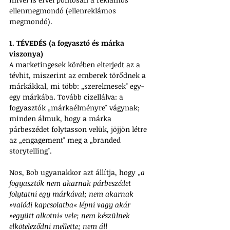
ellenmegmondó (ellenreklámos 
megmondó).
1. TÉVEDÉS (a fogyasztó és márka 
viszonya)
A marketingesek körében elterjedt az a 
tévhit, miszerint az emberek törődnek a 
márkákkal, mi több: „szerelmesek" egy-
egy márkába. Tovább cizellálva: a 
fogyasztók „márkaélményre" vágynak; 
minden álmuk, hogy a márka 
párbeszédet folytasson velük, jöjjön létre 
az „engagement" meg a „branded 
storytelling".
Nos, Bob ugyanakkor azt állítja, hogy 
„a 
fogyasztók nem akarnak párbeszédet 
folytatni egy márkával; nem akarnak 
»valódi kapcsolatba« lépni vagy akár 
»együtt alkotni« vele; nem készülnek 
elköteleződni mellette; nem áll 