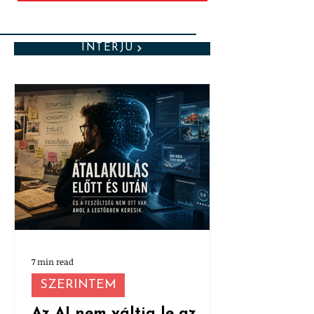
INTERJÚ
7 min read
SZERINTEM
Az AI nem váltja le az