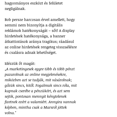
hagyományos eszközt és felületet 
negligálnak. 
Bob persze harcosan érvel amellett, hogy 
semmi nem bizonyítja a digitális 
reklámok hatékonyságát – sőt! A display 
hirdetések hatékonysága, a banner 
átkattintások aránya tragikus; ráadásul 
az online hirdetések rengeteg visszaélésre 
és csalásra adnak lehetőséget.
Idézzük őt magát: 
„A marketingesek egyre több és több pénzt 
pazarolnak az online megjelenésekre, 
miközben azt se tudják, mit vásárolnak; 
gőzük sincs, kitől. Fogalmuk sincs róla, mit 
kapnak cserébe a pénzükért, és azt sem 
sejtik, pontosan mennyit kénytelenek 
fizetnek ezért a valamiért. Annyira vannak 
képben, mintha csak a Marsról jöttek 
volna."