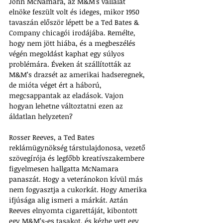
John McNamara, az M&M's vállalat 
elnöke feszült volt és ideges, mikor 1950 
tavaszán először lépett be a Ted Bates & 
Company chicagói irodájába. Remélte, 
hogy nem jött hiába, és a megbeszélés 
végén megoldást kaphat egy súlyos 
problémára. Éveken át szállították az 
M&M’s drazsét az amerikai hadseregnek, 
de mióta véget ért a háború, 
megcsappantak az eladások. Vajon 
hogyan lehetne változtatni ezen az 
áldatlan helyzeten?
Rosser Reeves, a Ted Bates 
reklámügynökség társtulajdonosa, vezető 
szövegírója és legfőbb kreatívszakembere 
figyelmesen hallgatta McNamara 
panaszát. Hogy a veteránokon kívül más 
nem fogyasztja a cukorkát. Hogy Amerika 
ifjúsága alig ismeri a márkát. Aztán 
Reeves elnyomta cigarettáját, kibontott 
egy M&M’s-es tasakot, és kézbe vett egy 