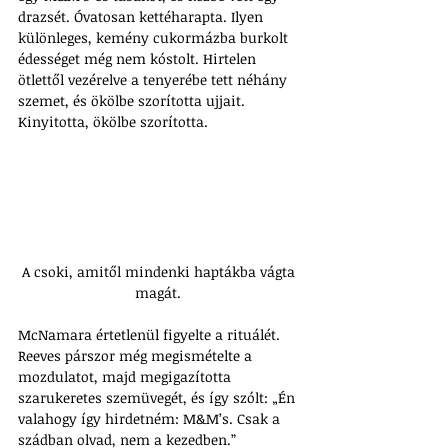
drazsét. Óvatosan kettéharapta. Ilyen 
különleges, kemény cukormázba burkolt 
édességet még nem kóstolt. Hirtelen 
ötlettől vezérelve a tenyerébe tett néhány 
szemet, és ökölbe szorította ujjait. 
Kinyitotta, ökölbe szorította. 
A csoki, amitől mindenki haptákba vágta 
magát. 
McNamara értetlenül figyelte a rituálét. 
Reeves párszor még megismételte a 
mozdulatot, majd megigazította 
szarukeretes szemüvegét, és így szólt: „Én 
valahogy így hirdetném: M&M’s. Csak a 
szádban olvad, nem a kezedben.” 