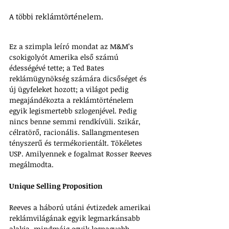
A többi reklámtörténelem.
Ez a szimpla leíró mondat az M&M’s 
csokigolyót Amerika első számú 
édességévé tette; a Ted Bates 
reklámügynökség számára dicsőséget és 
új ügyfeleket hozott; a világot pedig 
megajándékozta a reklámtörténelem 
egyik legismertebb szlogenjével. Pedig 
nincs benne semmi rendkívüli. Szikár, 
célratörő, racionális. Sallangmentesen 
tényszerű és termékorientált. Tökéletes 
USP. Amilyennek e fogalmat Rosser Reeves 
megálmodta.
Unique Selling Proposition
Reeves a háború utáni évtizedek amerikai 
reklámvilágának egyik legmarkánsabb 
alakja, mindmáig egyik legnagyobb 