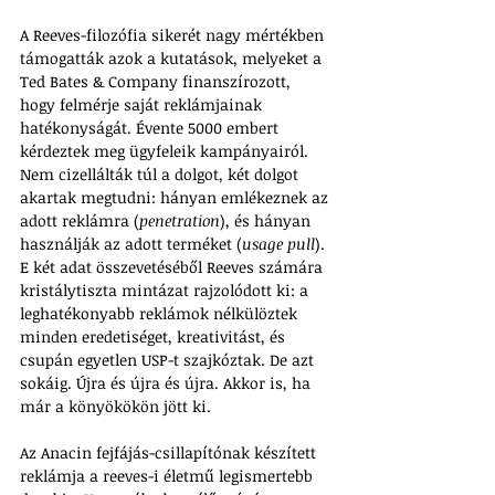
A Reeves-filozófia sikerét nagy mértékben 
támogatták azok a kutatások, melyeket a 
Ted Bates & Company finanszírozott, 
hogy felmérje saját reklámjainak 
hatékonyságát. Évente 5000 embert 
kérdeztek meg ügyfeleik kampányairól. 
Nem cizellálták túl a dolgot, két dolgot 
akartak megtudni: hányan emlékeznek az 
adott reklámra (
penetration
), és hányan 
használják az adott terméket (
usage pull
). 
E két adat összevetéséből Reeves számára 
kristálytiszta mintázat rajzolódott ki: a 
leghatékonyabb reklámok nélkülöztek 
minden eredetiséget, kreativitást, és 
csupán egyetlen USP-t szajkóztak. De azt 
sokáig. Újra és újra és újra. Akkor is, ha 
már a könyökökön jött ki.
Az Anacin fejfájás-csillapítónak készített 
reklámja a reeves-i életmű legismertebb 