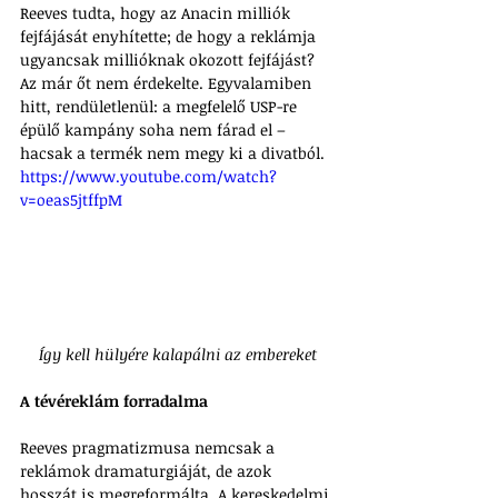
Reeves tudta, hogy az Anacin milliók 
fejfájását enyhítette; de hogy a reklámja 
ugyancsak millióknak okozott fejfájást? 
Az már őt nem érdekelte. Egyvalamiben 
hitt, rendületlenül: a megfelelő USP-re 
épülő kampány soha nem fárad el – 
hacsak a termék nem megy ki a divatból.
https://www.youtube.com/watch?
v=oeas5jtffpM
Így kell hülyére kalapálni az embereket
A tévéreklám forradalma
Reeves pragmatizmusa nemcsak a 
reklámok dramaturgiáját, de azok 
hosszát is megreformálta. A kereskedelmi 