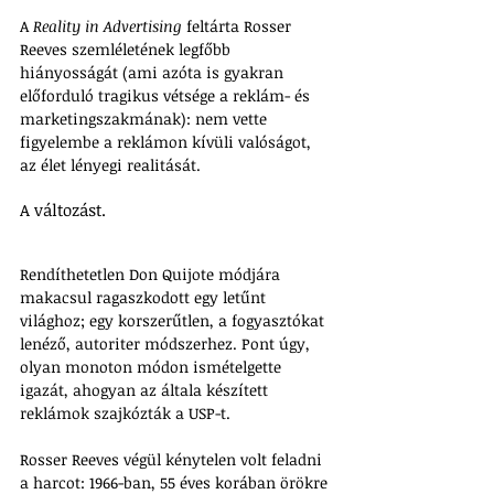
A 
Reality in Advertising 
feltárta Rosser 
Reeves szemléletének legfőbb 
hiányosságát (ami azóta is gyakran 
előforduló tragikus vétsége a reklám- és 
marketingszakmának): nem vette 
figyelembe a reklámon kívüli valóságot, 
az élet lényegi realitását. 
A változást. 
Rendíthetetlen Don Quijote módjára 
makacsul ragaszkodott egy letűnt 
világhoz; egy korszerűtlen, a fogyasztókat 
lenéző, autoriter módszerhez. Pont úgy, 
olyan monoton módon ismételgette 
igazát, ahogyan az általa készített 
reklámok szajkózták a USP-t.
Rosser Reeves végül kénytelen volt feladni 
a harcot: 1966-ban, 55 éves korában örökre 