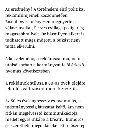
Az eredmény? A történelem első politikai 
reklámfilmjeinek köszönhetően 
Eisenhower fölényesen megnyerte a 
választásokat, Reeves csillaga pedig még 
magasabbra ívelt. De bármilyen sikert is 
tudhatott maga mögött, a bukást nem 
tudta elkerülni.
A közvélemény, a reklámszakma, nem 
utolsó sorban a kormányzat felől érkező 
nyomás következtében 
a reklámok stílusa a 60-as évek elejére 
jelentős változáson ment keresztül. 
Az 50-es évek agresszív és nyomulós, a 
tudományosság látszatát keltő, ám nem 
ritkán megtévesztő kommunikációja 
mellett egyre inkább a kreatív, humoros 
és szerethető megoldásoké lett a főszerep.