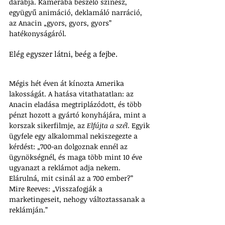
darabja. Kamerába beszélő színész, 
együgyű animáció, deklamáló narráció, 
az Anacin „gyors, gyors, gyors” 
hatékonyságáról. 
Elég egyszer látni, beég a fejbe. 
Mégis hét éven át kínozta Amerika 
lakosságát. A hatása vitathatatlan: az 
Anacin eladása megtriplázódott, és több 
pénzt hozott a gyártó konyhájára, mint a 
korszak sikerfilmje, az 
Elfújta a szél
. Egyik 
ügyfele egy alkalommal nekiszegezte a 
kérdést: „700-an dolgoznak ennél az 
ügynökségnél, és maga több mint 10 éve 
ugyanazt a reklámot adja nekem. 
Elárulná, mit csinál az a 700 ember?” 
Mire Reeves: „Visszafogják a 
marketingeseit, nehogy változtassanak a 
reklámján.”