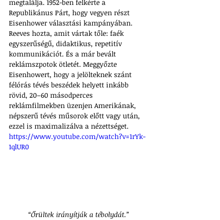
megtalálja. 1952-ben felkérte a 
Republikánus Párt, hogy vegyen részt 
Eisenhower választási kampányában. 
Reeves hozta, amit vártak tőle: faék 
egyszerűségű, didaktikus, repetitív 
kommunikációt. És a már bevált 
reklámszpotok ötletét. Meggyőzte 
Eisenhowert, hogy a jelölteknek szánt 
félórás tévés beszédek helyett inkább 
rövid, 20–60 másodperces 
reklámfilmekben üzenjen Amerikának, 
népszerű tévés műsorok előtt vagy után, 
ezzel is maximalizálva a nézettséget.
https://www.youtube.com/watch?v=1rYk-
1qlUR0
“Őrültek irányítják a tébolydát.”