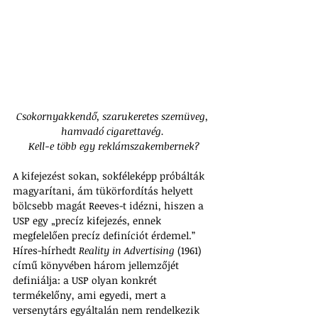
Csokornyakkendő, szarukeretes szemüveg, 
hamvadó cigarettavég. 
Kell-e több egy reklámszakembernek?
A kifejezést sokan, sokféleképp próbálták 
magyarítani, ám tükörfordítás helyett 
bölcsebb magát Reeves-t idézni, hiszen a 
USP egy „precíz kifejezés, ennek 
megfelelően precíz definíciót érdemel.” 
Híres-hírhedt 
Reality in Advertising
 (1961) 
című könyvében három jellemzőjét 
definiálja: a USP olyan konkrét 
termékelőny, ami egyedi, mert a 
versenytárs egyáltalán nem rendelkezik 