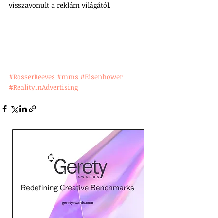
visszavonult a reklám világától.
#RosserReeves
#mms
#Eisenhower
#RealityinAdvertising