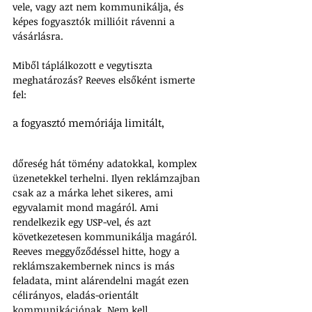
vele, vagy azt nem kommunikálja, és 
képes fogyasztók millióit rávenni a 
vásárlásra.
Miből táplálkozott e vegytiszta 
meghatározás? Reeves elsőként ismerte 
fel: 
a fogyasztó memóriája limitált, 
dőreség hát tömény adatokkal, komplex 
üzenetekkel terhelni. Ilyen reklámzajban 
csak az a márka lehet sikeres, ami 
egyvalamit mond magáról. Ami 
rendelkezik egy USP-vel, és azt 
következetesen kommunikálja magáról. 
Reeves meggyőződéssel hitte, hogy a 
reklámszakembernek nincs is más 
feladata, mint alárendelni magát ezen 
célirányos, eladás-orientált 
kommunikációnak. Nem kell 