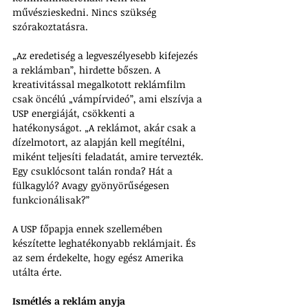
művészieskedni. Nincs szükség 
szórakoztatásra. 
„Az eredetiség a legveszélyesebb kifejezés 
a reklámban”, hirdette bőszen. A 
kreativitással megalkotott reklámfilm 
csak öncélú „vámpírvideó”, ami elszívja a 
USP energiáját, csökkenti a 
hatékonyságot. „A reklámot, akár csak a 
dízelmotort, az alapján kell megítélni, 
miként teljesíti feladatát, amire tervezték. 
Egy csuklócsont talán ronda? Hát a 
fülkagyló? Avagy gyönyörűségesen 
funkcionálisak?”
A USP főpapja ennek szellemében 
készítette leghatékonyabb reklámjait. És 
az sem érdekelte, hogy egész Amerika 
utálta érte.
Ismétlés a reklám anyja