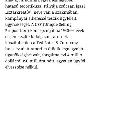
hatású teoretikusa. Pályája csúcsán igazi 
„sztárkreatív”; neve van a szakmában, 
kampányai sikeressé teszik ügyfeleit, 
ügynökségét. A USP (Unique Selling 
Proposition) koncepcióját az 1940-es évek 
elején kezdte kidolgozni, aminek 
köszönhetően a Ted Bates & Company 
húsz év alatt Amerika ötödik legnagyobb 
ügynökségévé vált, forgalma évi 4 millió 
dollárról 150 millióra nőtt, egyetlen ügyfél 
elvesztése nélkül. 