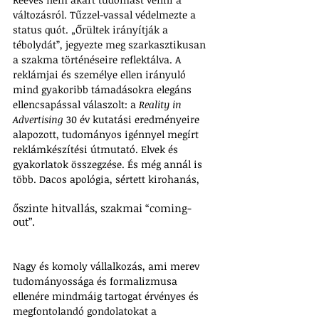
változásról. Tűzzel-vassal védelmezte a 
status quót. „Őrültek irányítják a 
tébolydát”, jegyezte meg szarkasztikusan 
a szakma történéseire reflektálva. A 
reklámjai és személye ellen irányuló 
mind gyakoribb támadásokra elegáns 
ellencsapással válaszolt: a 
Reality in 
Advertising
 30 év kutatási eredményeire 
alapozott, tudományos igénnyel megírt 
reklámkészítési útmutató. Elvek és 
gyakorlatok összegzése. És még annál is 
több. Dacos apológia, sértett kirohanás, 
őszinte hitvallás, szakmai “coming-
out”. 
Nagy és komoly vállalkozás, ami merev 
tudományossága és formalizmusa 
ellenére mindmáig tartogat érvényes és 
megfontolandó gondolatokat a 