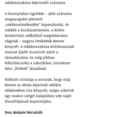
reklámszakma képviselői számára.
A bizonytalan ügyfelek – akik számára 
megnyugvást jelentett 
„reklámelméletekbe” kapaszkodni, és 
inkább a kockázatmentes, a ködös 
kreativitást nélkülöző megoldásokra 
vágytak – nagyra értékelték Reeves 
könyvét. A reklámszakma kritikusainak 
viszont újabb muníciót adott a 
támadásokra, és még jobban 
felkorbácsolta a zabolátlan, mindenre 
kész „őrültek” lázadását. 
Különös iróniája a sorsnak, hogy míg 
Reeves az általa képviselt reklám 
védelmében írta könyvét, mégis sikerült 
egy vaskos szöget kalapálnia vele saját 
filozófiájának koporsójába.
Don Quijote búcsúzik