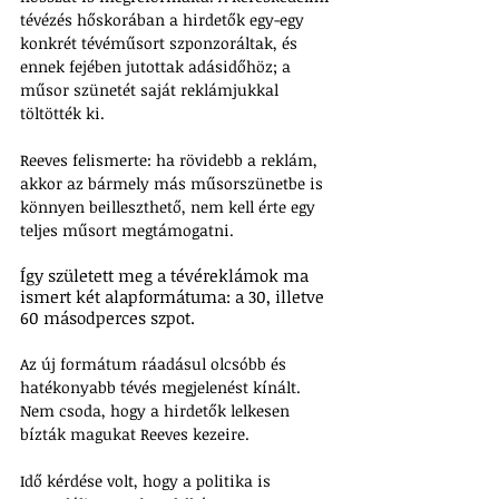
tévézés hőskorában a hirdetők egy-egy 
konkrét tévéműsort szponzoráltak, és 
ennek fejében jutottak adásidőhöz; a 
műsor szünetét saját reklámjukkal 
töltötték ki. 
Reeves felismerte: ha rövidebb a reklám, 
akkor az bármely más műsorszünetbe is 
könnyen beilleszthető, nem kell érte egy 
teljes műsort megtámogatni. 
Így született meg a tévéreklámok ma 
ismert két alapformátuma: a 30, illetve 
60 másodperces szpot. 
Az új formátum ráadásul olcsóbb és 
hatékonyabb tévés megjelenést kínált. 
Nem csoda, hogy a hirdetők lelkesen 
bízták magukat Reeves kezeire.
Idő kérdése volt, hogy a politika is 