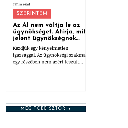
7 min read
SZERINTEM
Az AI nem váltja le az
ügynökséget. Átírja, mit
jelent ügynökségnek
lenni.
Kezdjük egy kényelmetlen
igazsággal. Az ügynökségi szakma
egy részében nem azért feszült
mindenki az AI miatt, mert nem
működik. Hanem mert túl jól
működik.
MÉG TÖBB SZTORI