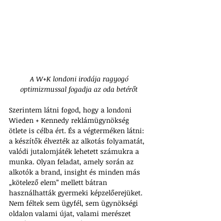
 A W+K londoni irodája ragyogó 
optimizmussal fogadja az oda betérőt
Szerintem látni fogod, hogy a londoni 
Wieden + Kennedy reklámügynökség 
ötlete is célba ért. És a végterméken látni: 
a készítők élvezték az alkotás folyamatát, 
valódi jutalomjáték lehetett számukra a 
munka. Olyan feladat, amely során az 
alkotók a brand, insight és minden más 
„kötelező elem” mellett bátran 
használhatták gyermeki képzelőerejüket. 
Nem féltek sem ügyfél, sem ügynökségi 
oldalon valami újat, valami merészet 