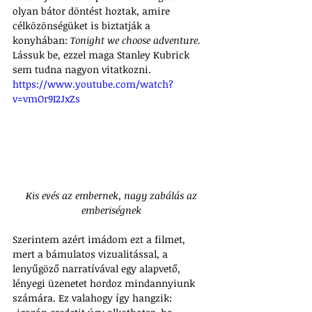
olyan bátor döntést hoztak, amire 
célközönségüket is biztatják a 
konyhában: 
Tonight we choose adventure. 
Lássuk be, ezzel maga Stanley Kubrick 
sem tudna nagyon vitatkozni.
https://www.youtube.com/watch?
v=vmOr9I2JxZs
 Kis evés az embernek, nagy zabálás az 
emberiségnek
Szerintem azért imádom ezt a filmet, 
mert a bámulatos vizualitással, a 
lenyűgöző narratívával egy alapvető, 
lényegi üzenetet hordoz mindannyiunk 
számára. Ez valahogy így hangzik: 