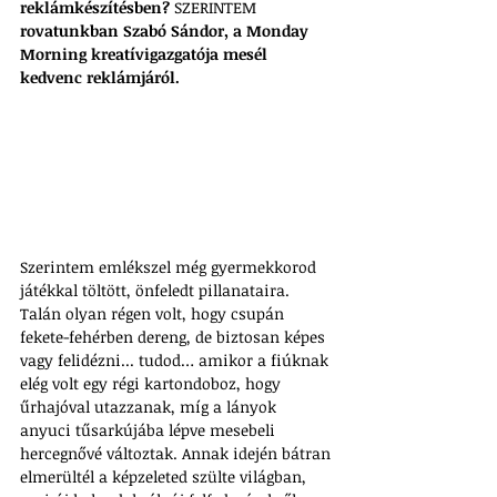
reklámkészítésben? 
SZERINTEM
rovatunkban Szabó Sándor, a Monday 
Morning kreatívigazgatója mesél 
kedvenc reklámjáról.
Szerintem emlékszel még gyermekkorod 
játékkal töltött, önfeledt pillanataira. 
Talán olyan régen volt, hogy csupán 
fekete-fehérben dereng, de biztosan képes 
vagy felidézni... tudod… amikor a fiúknak 
elég volt egy régi kartondoboz, hogy 
űrhajóval utazzanak, míg a lányok 
anyuci tűsarkújába lépve mesebeli 
hercegnővé változtak. Annak idején bátran 
elmerültél a képzeleted szülte világban, 