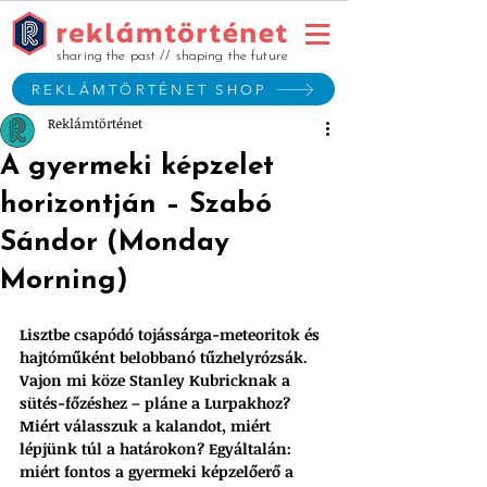
sharing the past // shaping the future
REKLÁMTÖRTÉNET SHOP
Reklámtörténet
A gyermeki képzelet
horizontján – Szabó
Sándor (Monday
Morning)
Lisztbe csapódó tojássárga-meteoritok és 
hajtóműként belobbanó tűzhelyrózsák. 
Vajon mi köze Stanley Kubricknak a 
sütés-főzéshez – pláne a Lurpakhoz? 
Miért válasszuk a kalandot, miért 
lépjünk túl a határokon? Egyáltalán: 
miért fontos a gyermeki képzelőerő a 