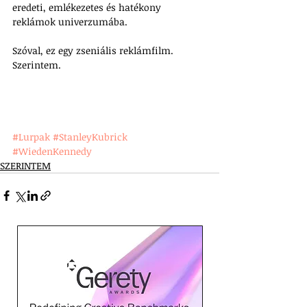
eredeti, emlékezetes és hatékony 
reklámok univerzumába.
Szóval, ez egy zseniális reklámfilm. 
Szerintem.
#Lurpak
#StanleyKubrick
#WiedenKennedy
SZERINTEM