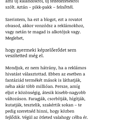
ami új kalandokról, új felfedezésekről 
szólt. Aztán – pikk-pakk – felnőttél.
Szerintem, ha ezt a blogot, ezt a rovatot 
olvasod, akkor vonzódsz a reklámokhoz, 
vagy netán te magad is alkotójuk vagy. 
Meglehet, 
hogy gyermeki képzelőerődet sem 
veszítetted még el. 
Mondjuk, ez nem hátrány, ha a reklámos 
hivatást választottad. Ebben az esetben a 
fantáziád termékét mások is láthatják, 
néha akár több millióan. Persze, amíg 
eljut e közönségig, átesik kisebb-nagyobb 
változáson. Faragják, csorbítják, hígítják, 
kutatják, tesztelik, szakértik sokan – te 
pedig szeretnéd hinni, hogy közben 
fejlődik. Végül az ötleted valahogy célba ér.