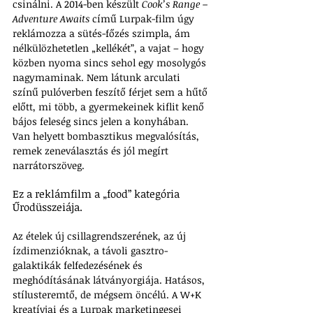
csinálni. A 2014-ben készült 
Cook’s Range – 
Adventure Awaits
 című Lurpak-film úgy 
reklámozza a sütés-főzés szimpla, ám 
nélkülözhetetlen „kellékét”, a vajat – hogy 
közben nyoma sincs sehol egy mosolygós 
nagymaminak. Nem látunk arculati 
színű pulóverben feszítő férjet sem a hűtő 
előtt, mi több, a gyermekeinek kiflit kenő 
bájos feleség sincs jelen a konyhában. 
Van helyett bombasztikus megvalósítás, 
remek zeneválasztás és jól megírt 
narrátorszöveg. 
Ez a reklámfilm a „food” kategória 
Űrodüsszeiája. 
Az ételek új csillagrendszerének, az új 
ízdimenzióknak, a távoli gasztro-
galaktikák felfedezésének és 
meghódításának látványorgiája. Hatásos, 
stílusteremtő, de mégsem öncélú. A W+K 
kreatívjai és a Lurpak marketingesei 