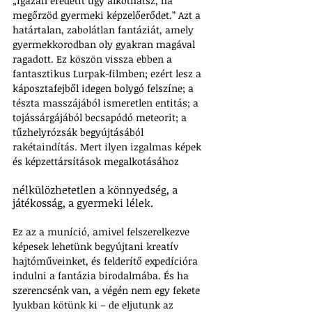
„igazán eredetit úgy alkothatsz, ha 
megőrzöd gyermeki képzelőerődet.” Azt a 
határtalan, zabolátlan fantáziát, amely 
gyermekkorodban oly gyakran magával 
ragadott. Ez köszön vissza ebben a 
fantasztikus Lurpak-filmben; ezért lesz a 
káposztafejből idegen bolygó felszíne; a 
tészta masszájából ismeretlen entitás; a 
tojássárgájából becsapódó meteorit; a 
tűzhelyrózsák begyújtásából 
rakétaindítás. Mert ilyen izgalmas képek 
és képzettársítások megalkotásához 
nélkülözhetetlen a könnyedség, a 
játékosság, a gyermeki lélek. 
Ez az a muníció, amivel felszerelkezve 
képesek lehetünk begyújtani kreatív 
hajtóműveinket, és felderítő expedícióra 
indulni a fantázia birodalmába. És ha 
szerencsénk van, a végén nem egy fekete 
lyukban kötünk ki – de eljutunk az 