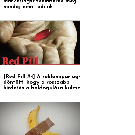
marketingszakemberek még
mindig nem tudnak
[Red Pill #4] A reklámipar úgy
döntött, hogy a rosszabb
hirdetés a boldogulása kulcsa