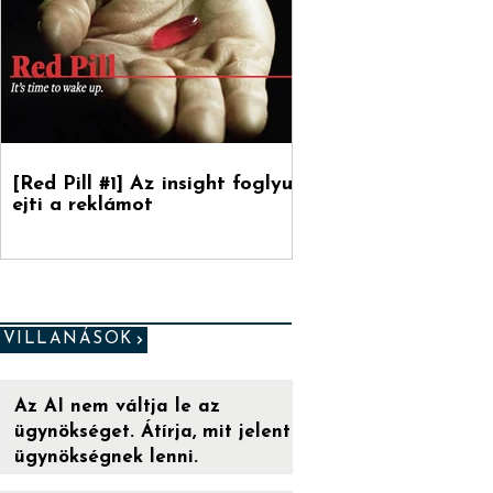
[Red Pill #1] Az insight foglyul
ejti a reklámot
VILLANÁSOK
Az AI nem váltja le az
ügynökséget. Átírja, mit jelent
ügynökségnek lenni.