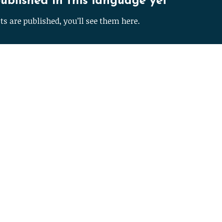
ublished in this language yet
Br
s are published, you’ll see them here.
Id
Read Mo