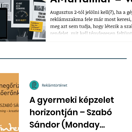
Augusztus 2-tól jelölni kell(?), ha a g
reklámszakma fele már most keresi, 
meg azt sem tudja, hogy létezik a sza
rendelet, mit kell ténylegesen feltün
kiskapuk, amiken a kreatív szakma k
a mentességet, amit a gépi tartalomgy
játsszák majd ki a legkönnyebben. Egy 
Reklámtörténet
A gyermeki képzelet
horizontján – Szabó
Sándor (Monday