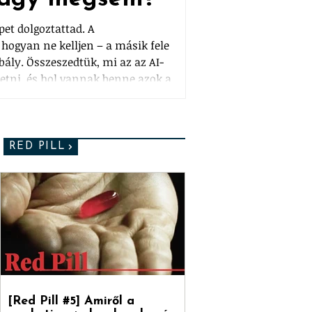
épet dolgoztattad. A
hogyan ne kelljen – a másik fele
bály. Összeszedtük, mi az az AI-
tetni, és hol vannak benne azok a
ényelmesen kifér. Plusz a csavar:
árak ellen találtak ki, pont ők
„select all, approve", és kész.
RED PILL
[Red Pill #5] Amiről a