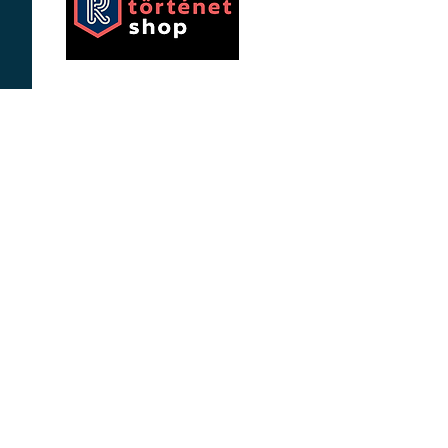
eakfast
eas
re