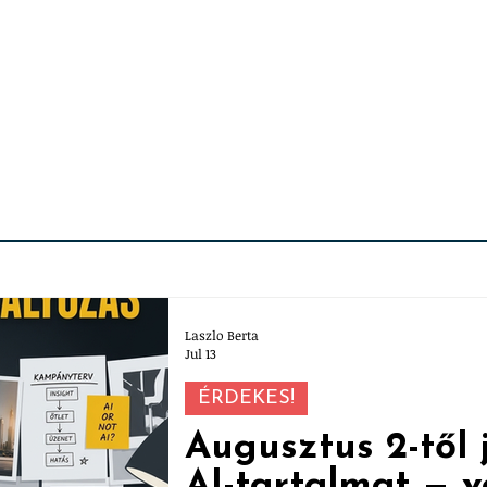
Laszlo Berta
Jul 13
ÉRDEKES!
Augusztus 2-től j
AI-tartalmat —