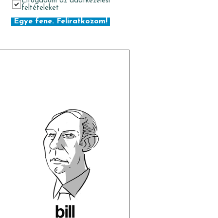
Elfogadom az adatkezelési
feltételeket
Egye fene. Feliratkozom!