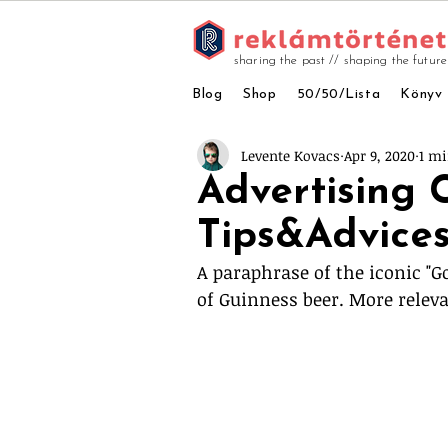
sharing the past // shaping the future
Blog
Shop
50/50/Lista
Könyv
Levente Kovacs
Apr 9, 2020
1 mi
Advertising 
Tips&Advice
A paraphrase of the iconic "
of Guinness beer. More releva