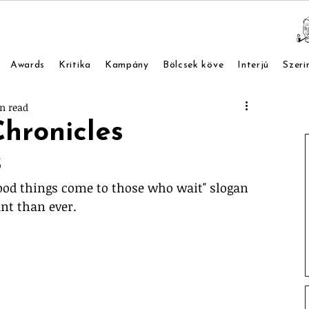
Awards
Kritika
Kampány
Bölcsek köve
Interjú
Szeri
n read
Chronicles
s
Good things come to those who wait" slogan 
nt than ever.