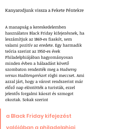
Kanyarodjunk vissza a Fekete Péntekre
A manapság a kereskedelemben 
használatos Black Friday kifejezésnek, ha 
leszámítjuk az 1869-es fiaskót, sem 
valami pozitív az eredete. Egy harmadik 
teória szerint az 1950-es évek 
Philadelphiájában hagyományosan 
minden évben a hálaadást követő 
szombaton rendezték meg a 
Hadsereg 
versus Haditengerészet
 rögbi meccset. Ami 
azzal járt, hogy a várost rendszerint már 
előző nap elöntötték a turisták, ezzel 
jelentős forgalmi káoszt és szmogot 
okoztak. Sokak szerint
a Black Friday kifejezést 
valójában a philadelphiai 