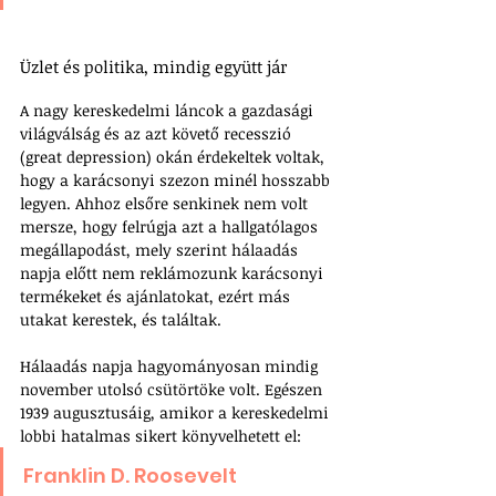
Üzlet és politika, mindig együtt jár
A nagy kereskedelmi láncok a gazdasági 
világválság és az azt követő recesszió 
(great depression) okán érdekeltek voltak, 
hogy a karácsonyi szezon minél hosszabb 
legyen. Ahhoz elsőre senkinek nem volt 
mersze, hogy felrúgja azt a hallgatólagos 
megállapodást, mely szerint hálaadás 
napja előtt nem reklámozunk karácsonyi 
termékeket és ajánlatokat, ezért más 
utakat kerestek, és találtak.
Hálaadás napja hagyományosan mindig 
november utolsó csütörtöke volt. Egészen 
1939 augusztusáig, amikor a kereskedelmi 
lobbi hatalmas sikert könyvelhetett el: 
Franklin D. Roosevelt 