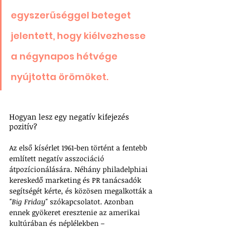
egyszerűséggel beteget 
jelentett, hogy kiélvezhesse 
a négynapos hétvége 
nyújtotta örömöket.
Hogyan lesz egy negatív kifejezés 
pozitív?
Az első kísérlet 1961-ben történt a fentebb 
említett negatív asszociáció 
átpozícionálására. Néhány philadelphiai 
kereskedő marketing és PR tanácsadók 
segítségét kérte, és közösen megalkották a 
"Big Friday"
 szókapcsolatot. Azonban 
ennek gyökeret eresztenie az amerikai 
kultúrában és néplélekben – 