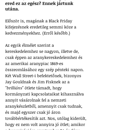
ered ez az egész? Ennek jártunk 
utána.
Először is, magának a Black Friday 
kifejezésnek eredetileg semmi köze a 
kedvezményekhez. (Erről később.) 
Az egyik élmélet szerint a 
kereskedelemhez se nagyon, illetve de, 
csak éppen az aranykereskedelemhez és 
az amerikai aranypiac 1869-es 
összeomlásához egy szép pénteki napon. 
Két Wall Street-i befektetőnek, bizonyos 
Jay Gouldnak és Jim Fisknek az a 
"brilliáns"
 ötlete támadt, hogy 
kormányzati kapcsolataikat kihasználva 
annyit vásárolnak fel a nemzeti 
aranykészletből, amennyit csak tudnak, 
és majd egyszer csak jó áron 
továbbértékesítik azt. Nos, utólag kiderült, 
hogy ez nem volt annyira jó ötlet; amikor 