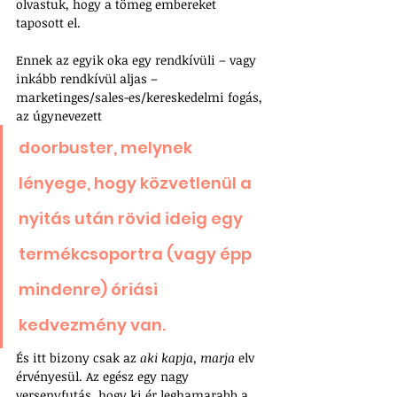
olvastuk, hogy a tömeg embereket 
taposott el. 
Ennek az egyik oka egy rendkívüli – vagy 
inkább rendkívül aljas – 
marketinges/sales-es/kereskedelmi fogás, 
az úgynevezett 
doorbuster, melynek 
lényege, hogy közvetlenül a 
nyitás után rövid ideig egy 
termékcsoportra (vagy épp 
mindenre) óriási 
kedvezmény van. 
És itt bizony csak az 
aki kapja, marja
 elv 
érvényesül. Az egész egy nagy 
versenyfutás, hogy ki ér leghamarabb a 