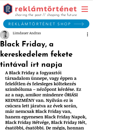
sharing the past // shaping the future
REKLÁMTÖRTÉNET SHOP
Limdauer Andras
Black Friday, a
kereskedelem fekete
tintával írt napja
A Black Friday a fogyasztói 
társadalom ünnepe, vagy éppen a 
felelőtlen és felesleges költekezés 
szimbóluma – nézőpont kérdése. Ez 
az a nap, amikor mindenre ÓRIÁSI 
KEDVEZMÉNY van. Nyilván ez is 
csúcsra lett járatva az évek során, 
már nemcsak Black Friday van, 
hanem egyenesen Black Friday Napok, 
Black Friday Hétvége, Black Friday Hét, 
ésatöbbi, ésatöbbi. De mégis, honnan 