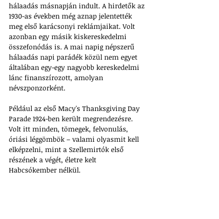
hálaadás másnapján indult. A hirdetők az 
1930-as években még aznap jelentették 
meg első karácsonyi reklámjaikat. Volt 
azonban egy másik kiskereskedelmi 
összefonódás is. A mai napig népszerű 
hálaadás napi parádék közül nem egyet 
általában egy-egy nagyobb kereskedelmi 
lánc finanszírozott, amolyan 
névszponzorként. 
Például az első Macy's Thanksgiving Day 
Parade 1924-ben került megrendezésre. 
Volt itt minden, tömegek, felvonulás, 
óriási léggömbök – valami olyasmit kell 
elképzelni, mint a Szellemirtók első 
részének a végét, életre kelt 
Habcsókember nélkül. 