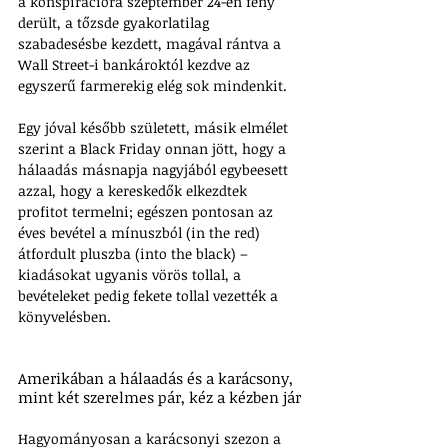
a konspirációra szeptember 24-én fény 
derült, a tőzsde gyakorlatilag 
szabadesésbe kezdett, magával rántva a 
Wall Street-i bankároktól kezdve az 
egyszerű farmerekig elég sok mindenkit. 
Egy jóval később született, másik elmélet 
szerint a Black Friday onnan jött, hogy a 
hálaadás másnapja nagyjából egybeesett 
azzal, hogy a kereskedők elkezdtek 
profitot termelni; egészen pontosan az 
éves bevétel a mínuszból (in the red) 
átfordult pluszba (into the black) – 
kiadásokat ugyanis vörös tollal, a 
bevételeket pedig fekete tollal vezették a 
könyvelésben. 
Amerikában a hálaadás és a karácsony, 
mint két szerelmes pár, kéz a kézben jár
Hagyományosan a karácsonyi szezon a 