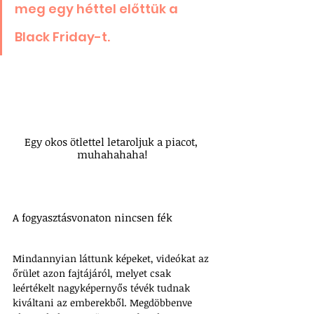
meg egy héttel előttük a 
Black Friday-t.
Egy okos ötlettel letaroljuk a piacot, 
muhahahaha!
A fogyasztásvonaton nincsen fék
Mindannyian láttunk képeket, videókat az 
őrület azon fajtájáról, melyet csak 
leértékelt nagyképernyős tévék tudnak 
kiváltani az emberekből. Megdöbbenve 