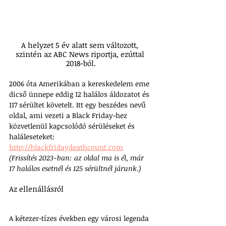
A helyzet 5 év alatt sem változott, 
szintén az ABC News riportja, ezúttal 
2018-ból.
2006 óta Amerikában a kereskedelem eme 
dicső ünnepe eddig 12 halálos áldozatot és 
117 sérültet követelt. Itt egy beszédes nevű 
oldal, ami vezeti a Black Friday-hez 
közvetlenül kapcsolódó sérüléseket és 
haláleseteket:
http://blackfridaydeathcount.com
(Frissítés 2023-ban: az oldal ma is él, már 
17 halálos esetnél és 125 sérültnél járunk.)
Az ellenállásról
A kétezer-tízes években egy városi legenda 