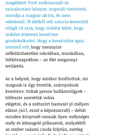
megálldott Trott szókimondó és 
szórakoztató könyve. 
Inspiráló történetek
, 
mondja a magyar alcím, és nem 
véletlenül. 75 életből vett sztorin keresztül 
világít rá arra, hogy miként lehet, hogy 
miként érdemes kreatívan 
gondokolkodni. Hogy a kreativitás igazi 
teremtő erő;
 hogy mennyire 
nélkülözhetetlen iskolában, munkában, 
hétköznapokban – az élet megannyi 
területén. 
Az a helyzet, hogy amikor fordítottuk, mi 
magunk is úgy éreztük, szárnyalunk 
kreativice
. Voltak persze hullámvölgyek – 
többször szerettük volna 
elégetni, és a szétszórt hamvait jó mélyen 
elásni (sic!, ezzel a képzavarral!) – dehát 
minden könyvnél vannak ilyen mélységes 
mély és lehangoló pillanatok, melyekből 
az ember valami csoda folytán, esetleg 