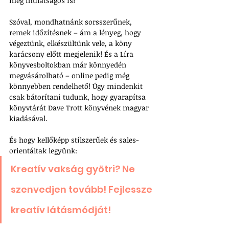
még mulatságos is!
Szóval, mondhatnánk sorsszerűnek, 
remek időzítésnek – ám a lényeg, hogy 
végeztünk, elkészültünk vele, a köny 
karácsony előtt megjelenik! És a Líra 
könyvesboltokban már könnyedén 
megvásárolható – online pedig még 
könnyebben rendelhető! Úgy mindenkit 
csak bátorítani tudunk, hogy gyarapítsa 
könyvtárát Dave Trott könyvének magyar 
kiadásával.
És hogy kellőképp stílszerűek és sales-
orientáltak legyünk: 
Kreatív vakság gyötri? Ne 
szenvedjen tovább! Fejlessze 
kreatív látásmódját!