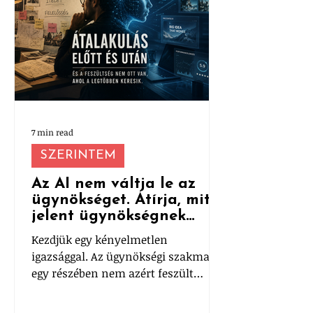
7 min read
SZERINTEM
Az AI nem váltja le az
ügynökséget. Átírja, mit
jelent ügynökségnek
lenni.
Kezdjük egy kényelmetlen
igazsággal. Az ügynökségi szakma
egy részében nem azért feszült
mindenki az AI miatt, mert nem
működik. Hanem mert túl jól