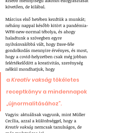
kisebb mennyiségű alkohol elfogyasztását 
követően, de kilábal. 
Március első hetében kezdtük a munkát; 
néhány nappal később kitört a pandémia-
WFH-new-normal tébolya, és ahogy 
haladtunk a szövegben egyre 
nyilvánvalóbbá vált, hogy Dave-féle 
gondolkodás mennyire érvényes, és most, 
hogy a covid-helyzetben csak még jobban 
felértékelődött a kreativitás, szerénység 
nélkül mondhatjuk, hogy 
a 
Kreatív vakság
 tökéletes 
receptkönyv a mindennapok 
„újnormalitásához”.
Vagyis: aktuálisak vagyunk, mint Müller 
Cecília, azzal a különbséggel, hogy a 
Kreatív vakság
 nemcsak tanulságos, de 