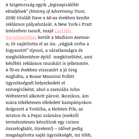
A Szigetország egyik „leginspirálóbb 
elméjének” 
(History of Advertising Trust, 
2018)
 titulált Dave a 60-as években kezdte 
reklámos pályafutását. A 
New York-i Pratt 
Intézetben tanult, majd 
Carl Ally 
ügynökségéhez
 került a Madison Avenue-
n;
 itt sajátította el az ún. „vágjuk orrba a 
fogyasztót” típusú, a váratlanságra és 
meghökkentésre építő  megközelítést, ami 
későbbi reklámos munkáit is jellemezte. 
A 70-es években visszatért a jó öreg 
Angliába, a 
Boase Massimi Pollitt 
ügynökségnél helyezkedett el 
szövegíróként, ahol a zseniális John 
Websterrel alkotott párost. 
Ikonikus, ám 
mára tökéletesen elfeledett kampányokon 
dolgozott a Toshiba, a Holsten Pils, az 
Ariston és a Pepsi számára (ezekről 
természetesen készítünk egy csinos 
összefoglalót, türelem!) – idővel pedig 
megalapította saját ügynökségét, mi több, 