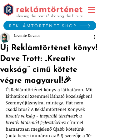
sharing the past // shaping the future
REKLÁMTÖRTÉNET SHOP
Levente Kovacs
Új Reklámtörténet könyv!
Dave Trott: „Kreatív
vakság” című kötete
végre magyarul!🎉
Új Reklámtörténet könyv a láthatáron. Mit 
láthatáron! Szemmel látható közelségben! 
Szemnyújtásnyira, mintegy. Hát nem 
csodálatos? A Reklámtörténet Könyvek 
Kreatív vakság - Inspiráló történetek a 
kreatív látásmód fejlesztéséhez
 címmel 
hamarosan megjelenő újabb kötetünk 
(nota bene: immáron az 5.!) szerzője a 70-