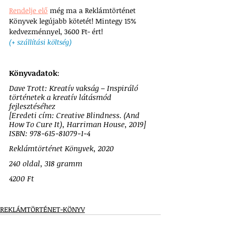
Rendelje elő
 még ma a Reklámtörténet 
Könyvek legújabb kötetét! Mintegy 
15% 
kedvezménnyel, 3600 Ft- ért! 
(+ szállítási költség)
Könyvadatok
:
Dave Trott: Kreatív vakság – Inspiráló 
történetek a kreatív látásmód 
fejlesztéséhez 
[Eredeti cím: Creative Blindness. (And 
How To Cure It), Harriman House, 2019]
ISBN: 978-615-81079-1-4
Reklámtörténet Könyvek, 2020
240 oldal, 318 gramm
4200 Ft
REKLÁMTÖRTÉNET-KÖNYV