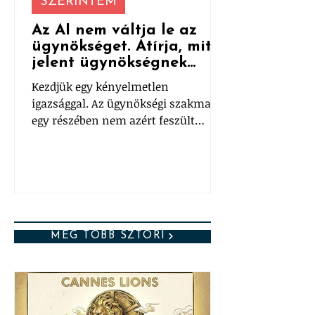
SZERINTEM
Az AI nem váltja le az
ügynökséget. Átírja, mit
jelent ügynökségnek
lenni.
Kezdjük egy kényelmetlen
igazsággal. Az ügynökségi szakma
egy részében nem azért feszült
mindenki az AI miatt, mert nem
működik. Hanem mert túl jól
működik.
MÉG TÖBB SZTORI