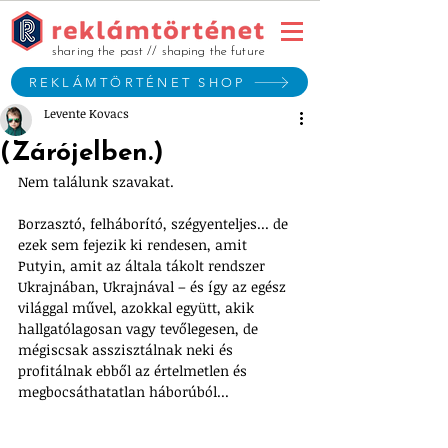
sharing the past // shaping the future
REKLÁMTÖRTÉNET SHOP
Levente Kovacs
(Zárójelben.)
Nem találunk szavakat.
Borzasztó, felháborító, szégyenteljes... de 
ezek sem fejezik ki rendesen, amit 
Putyin, amit az általa tákolt rendszer 
Ukrajnában, Ukrajnával – és így az egész 
világgal művel, azokkal együtt, akik 
hallgatólagosan vagy tevőlegesen, de 
mégiscsak asszisztálnak neki és 
profitálnak ebből az értelmetlen és 
megbocsáthatatlan háborúból...