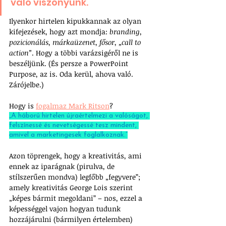
való viszonyunk.
Ilyenkor hirtelen kipukkannak az olyan 
kifejezések, hogy azt mondja: 
branding
, 
pozicionálás
, 
márkaüzenet
, 
fősor
, 
„call to 
action”
. Hogy a többi varázsigéről ne is 
beszéljünk. (És persze a PowerPoint 
Purpose, az is. Oda kerül, ahova való. 
Zárójelbe.)
Hogy is 
fogalmaz Mark Ritson
?
„A háború hirtelen újraértelmezi a valóságot, 
felszínessé és nevetségessé tesz mindent, 
amivel a marketingesek foglalkoznak.”
Azon töprengek, hogy a kreativitás, ami 
ennek az iparágnak (pirulva, de 
stílszerűen mondva) legfőbb „fegyvere”; 
amely kreativitás George Lois szerint 
„képes bármit megoldani” ­– nos, ezzel a 
képességgel vajon hogyan tudunk 
hozzájárulni (bármilyen értelemben) 