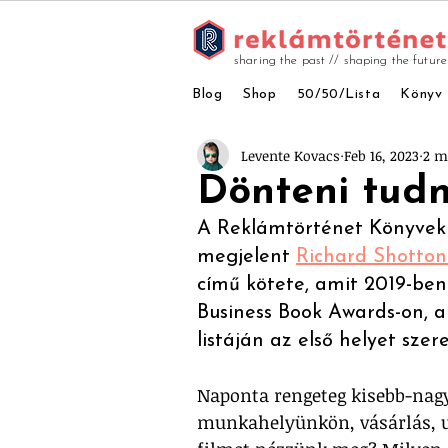
sharing the past // shaping the future
Blog
Shop
50/50/Lista
Könyv
Levente Kovacs
Feb 16, 2023
2 m
Dönteni tudn
A Reklámtörténet Könyvek 
megjelent 
Richard Shotton
című kötete, amit 2019-ben
Business Book Awards-on, a
listáján az első helyet sze
Naponta rengeteg kisebb-nag
munkahelyünkön, vásárlás, u