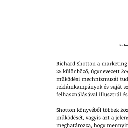
Richa
Richard Shotton a marketing 
25 különböző, úgynevezett 
kog
működési mechnizmusát tudom
reklámkampányok és saját sz
felhasználásával illusztrál é
Shotton könyvéből többek köz
működését, vagyis azt a jelen
meghatározza, hogy mennyire