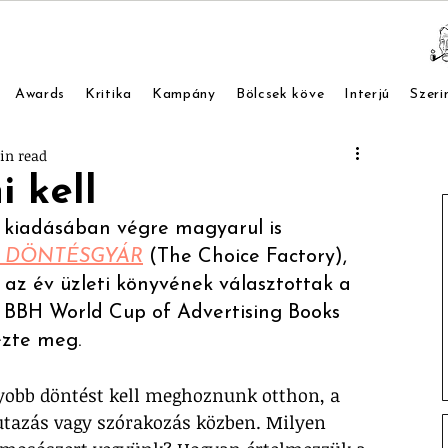
Awards
Kritika
Kampány
Bölcsek köve
Interjú
Szeri
in read
i kell
kiadásában végre magyarul is 
 
DÖNTÉSGYÁR
 (The Choice Factory), 
 az év üzleti könyvének választottak a 
 BBH World Cup of Advertising Books 
rezte meg.
yobb döntést kell meghoznunk otthon, a 
tazás vagy szórakozás közben. Milyen 