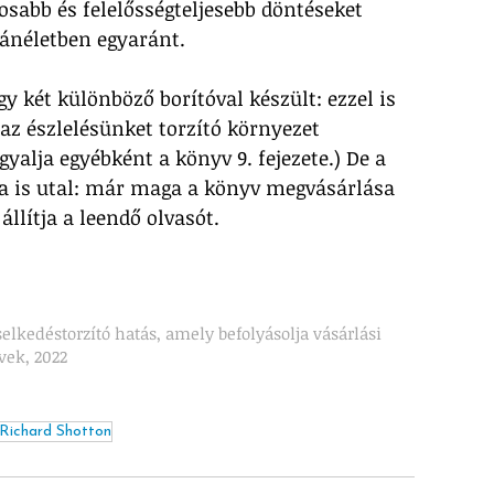
sabb és felelősségteljesebb döntéseket 
ánéletben egyaránt. 
gy két különböző borítóval készült: ezzel is 
 az észlelésünket torzító környezet 
gyalja egyébként a könyv 9. fejezete.) De a 
ra is utal: már maga a könyv megvásárlása 
állítja a leendő olvasót.
elkedéstorzító hatás, amely befolyásolja vásárlási 
vek, 2022
Richard Shotton