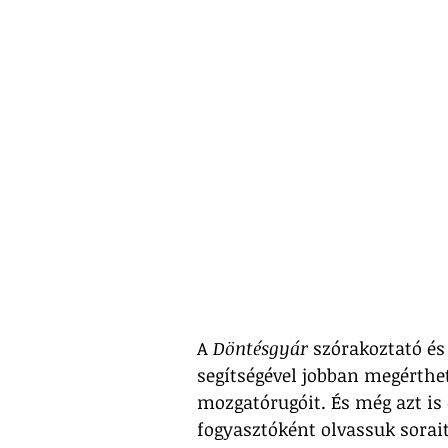
A 
Döntésgyár
 szórakoztató é
segítségével jobban megérthet
mozgatórugóit. És még azt is
fogyasztóként olvassuk sorait