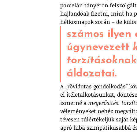
porcelán tányéron felszolgál
hajlandóak fizetni, mint ha p
hétköznapok során – de külö
számos ilyen 
úgynevezett 
torzítások
nak
áldozatai. 
A „rövidutas gondolkodás” kö
el ítéletalkotásunkat, döntése
ismerné a 
megerősítési torzít
véleményeket nehéz megváltoz
tévesen túlértékeljük saját ké
apró hiba szimpatikusabbá és