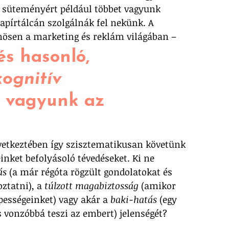
t süteményért például többet vagyunk 
apírtálcán szolgálnák fel nekünk. A 
nösen a marketing és reklám világában – 
és hasonló, 
kognitív 
 vagyunk az 
vetkeztében így szisztematikusan követünk 
inket befolyásoló tévedéseket. Ki ne 
ás
 (a már régóta rögzült gondolatokat és 
tatni), a 
túlzott magabiztosság
 (amikor 
pességeinket) vagy akár a 
baki-hatás
 (egy 
 vonzóbbá teszi az embert) jelenségét? 