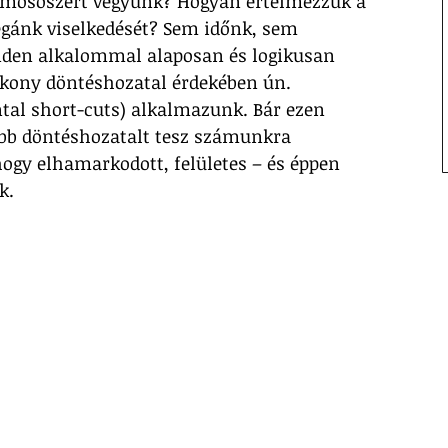
mosószert vegyünk? Hogyan értelmezzük a 
égánk viselkedését? Sem időnk, sem 
nden alkalommal alaposan és logikusan 
ékony döntéshozatal érdekében ún. 
ntal short-cuts) alkalmazunk. Bár ezen 
bb döntéshozatalt tesz számunkra 
hogy elhamarkodott, felületes – és éppen 
k.