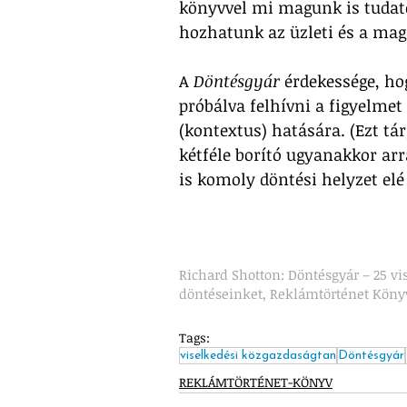
könyvvel mi magunk is tudato
hozhatunk az üzleti és a mag
A 
Döntésgyár
 érdekessége, ho
próbálva felhívni a figyelmet
(kontextus) hatására. (Ezt tár
kétféle borító ugyanakkor ar
is komoly döntési helyzet elé 
Richard Shotton: Döntésgyár – 25 vis
döntéseinket, Reklámtörténet Köny
Tags:
viselkedési közgazdaságtan
Döntésgyár
REKLÁMTÖRTÉNET-KÖNYV