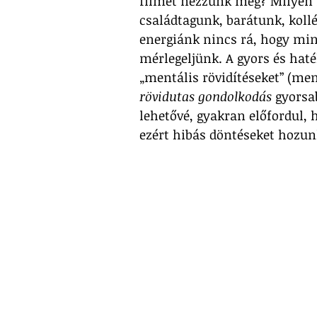
filmet nézzünk meg? Milyen 
családtagunk, barátunk, koll
energiánk nincs rá, hogy mi
mérlegeljünk. A gyors és hat
„mentális rövidítéseket” (me
rövidutas gondolkodás
 gyorsa
lehetővé, gyakran előfordul, 
ezért hibás döntéseket hozun