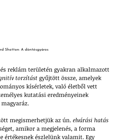
rd Shotton: A döntésgyáros
és reklám területén gyakran alkalmazott 
nitív torzítást
 gyűjtött össze, amelyek 
ányos kísérletek, való életből vett 
emélyes kutatási eredményeinek 
s magyaráz.
ött megismerhetjük az ún. 
elvárási hatás
séget, amikor a megjelenés, a forma 
 értékesnek észlelünk valamit. Egy 