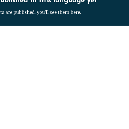
ublished in this language yet
Br
s are published, you’ll see them here.
Id
Read Mo