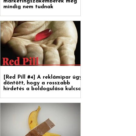
marketingszakemberek még
mindig nem tudnak
[Red Pill #4] A reklámipar úgy
döntött, hogy a rosszabb
hirdetés a boldogulása kulcsa