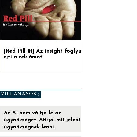
[Red Pill #1] Az insight foglyul
ejti a reklámot
VILLANÁSOK
Az AI nem váltja le az
ügynökséget. Átírja, mit jelent
ügynökségnek lenni.