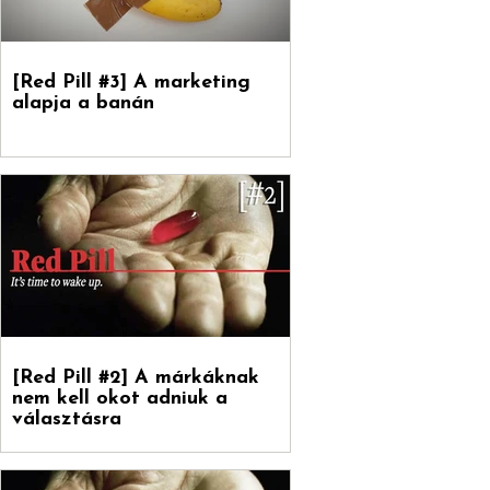
[Red Pill #3] A marketing
alapja a banán
[Red Pill #2] A márkáknak
nem kell okot adniuk a
választásra