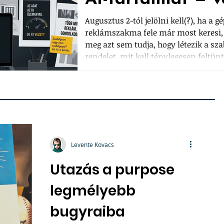
Augusztus 2-tól jelölni kell(?), ha a g
reklámszakma fele már most keresi, 
meg azt sem tudja, hogy létezik a sza
rendelet, mit kell ténylegesen feltün
kiskapuk, amiken a kreatív szakma k
a mentességet, amit a gépi tartalomgy
játsszák majd ki a legkönnyebben. Egy 
Levente Kovacs
Utazás a purpose
legmélyebb
bugyraiba