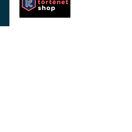
eakfast
eas
re