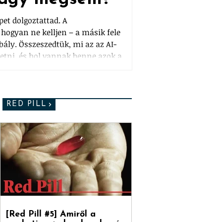
épet dolgoztattad. A
hogyan ne kelljen – a másik fele
bály. Összeszedtük, mi az az AI-
tetni, és hol vannak benne azok a
ényelmesen kifér. Plusz a csavar:
árak ellen találtak ki, pont ők
„select all, approve", és kész.
RED PILL
[Red Pill #5] Amiről a