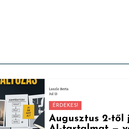
Laszlo Berta
Jul 13
ÉRDEKES!
Augusztus 2-től j
AI-tartalmat —