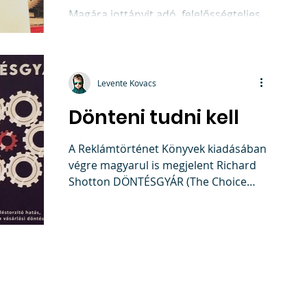
Magára jottányit adó, felelősségteljes
márkamenedzser ma már tudja jól:
kizárólag akkor van értelme reggel
felkelni, fogat mosni és...
Levente Kovacs
Dönteni tudni kell
A Reklámtörténet Könyvek kiadásában
végre magyarul is megjelent Richard
Shotton DÖNTÉSGYÁR (The Choice
Factory), című kötete, amit...