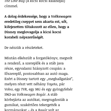
The Love Bug
 (A kicsi kocsi kalandjai) 
címmel. 
A dolog érdekessége, hogy a 
Volkswagen
eredetileg cseppet sem akarta ezt, sőt, 
kifejezetten tiltakozott az ellen, hogy a 
Disney meglovagolja a kicsi kocsi 
korabeli népszerűségét. 
De nézzük a részleteket.
Miután elkészült a forgatókönyv, megvolt 
a rendező, a szereplők és a stáb java 
része, egyvalami hiányzott csupán: a 
főszereplő, pontosabban az autó maga. 
Ezért a Disney tartott egy „meghallgatást”, 
melyen részt vett néhány 
Toyota
, pár 
Volvo
, egy 
TVR
, egy 
MG
 és egy gyöngyfehér 
1963-as 
Volkswagen Bogár
. A stáb 
körbejárta az autókat, megrugdosták a 
gumikat, szakértően tekergették a 
kormányokat – és a 
Bogár
 volt az 