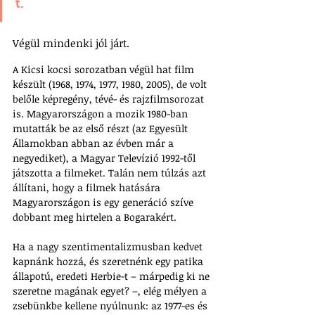
t. 
Végül mindenki jól járt. 
A Kicsi kocsi sorozatban végül hat film 
készült (1968, 1974, 1977, 1980, 2005), de volt 
belőle képregény, tévé- és rajzfilmsorozat 
is. Magyarországon a mozik 1980-ban 
mutatták be az első részt (az Egyesült 
Államokban abban az évben már a 
negyediket), a Magyar Televízió 1992-től 
játszotta a filmeket. Talán nem túlzás azt 
állítani, hogy a filmek hatására 
Magyarországon is egy generáció szíve 
dobbant meg hirtelen a Bogarakért.
Ha a nagy szentimentalizmusban kedvet 
kapnánk hozzá, és szeretnénk egy patika 
állapotú, eredeti Herbie-t – márpedig ki ne 
szeretne magának egyet? –, elég mélyen a 
zsebünkbe kellene nyúlnunk: az 1977-es és 