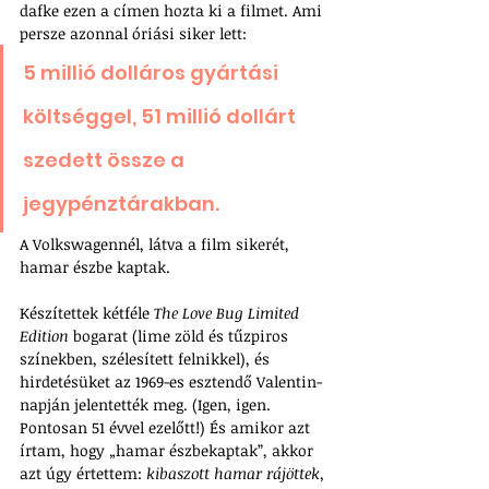
dafke ezen a címen hozta ki a filmet. Ami 
persze azonnal óriási siker lett: 
5 millió dolláros gyártási 
költséggel, 51 millió dollárt 
szedett össze a 
jegypénztárakban.
A Volkswagennél, látva a film sikerét, 
hamar észbe kaptak. 
Készítettek kétféle 
The Love Bug Limited 
Edition
 bogarat (lime zöld és tűzpiros 
színekben, szélesített felnikkel), és 
hirdetésüket az 1969-es esztendő Valentin-
napján jelentették meg. (Igen, igen. 
Pontosan 51 évvel ezelőtt!) És amikor azt 
írtam, hogy „hamar észbekaptak”, akkor 
azt úgy értettem: 
kibaszott hamar rájöttek, 