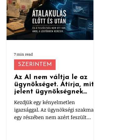
7 min read
SZERINTEM
Az AI nem váltja le az
ügynökséget. Átírja, mit
jelent ügynökségnek
lenni.
Kezdjük egy kényelmetlen
igazsággal. Az ügynökségi szakma
egy részében nem azért feszült
mindenki az AI miatt, mert nem
működik. Hanem mert túl jól
működik.