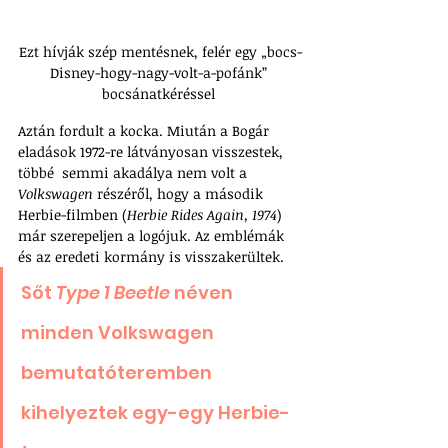
Ezt hívják szép mentésnek, felér egy „bocs-
Disney-hogy-nagy-volt-a-pofánk” 
bocsánatkéréssel 
Aztán fordult a kocka. Miután a Bogár 
eladások 1972-re látványosan visszestek, 
többé  semmi akadálya nem volt a 
Volkswagen
 részéről, hogy a második 
Herbie-filmben (
Herbie Rides Again, 1974
) 
már szerepeljen a logójuk. Az emblémák 
és az eredeti kormány is visszakerültek. 
Sőt 
Type 1 Beetle
 néven 
minden Volkswagen 
bemutatóteremben 
kihelyeztek egy-egy Herbie-