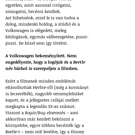
egyetlen, amit azonnal cirógatni, 
simogatni, becézni kezdtek. 
Azt hihetnénk, ezzel le is van tudva a 
dolog, mindenki boldog, a stúdió és a 
Volkswagen is elégedett, meleg 
kézfogások, egymás vállveregetése, puszi-
puszi. De közel sem így történt. 
A Volkswagen bekeményített. Nem 
engedélyezte, hogy a logójuk és a 
Beetle
név bárhol is szerepeljen a filmben. 
Ezért a filmesek minden emblémát 
eltávolítottak Herbie-ről (még a kormányt 
is lecserélték), nagyobb versenyfelniket 
kapott, és a jellegzetes csíkjai mellett 
megkapta a legendás 53-as számot. 
Viszont a 
Bogár/Bug
 elnevezés – ami 
akkoriban már kezdett bekúszni a 
köznyelvbe, egyre többen becézték így a 
Beetle-t – nem volt levédve, így a Disney 