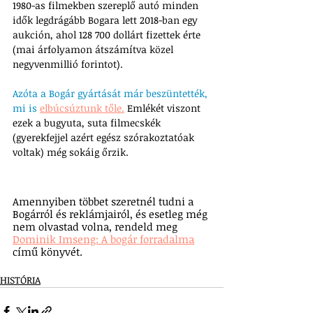
1980-as filmekben szereplő autó minden 
idők legdrágább Bogara lett 2018-ban egy 
aukción, ahol 128 700 dollárt fizettek érte 
(mai árfolyamon átszámítva közel 
negyvenmillió forintot). 
Azóta a Bogár gyártását
 már beszüntették, 
mi is 
elbúcsúztunk tőle.
 Emlékét viszont 
ezek a bugyuta, suta filmecskék 
(gyerekfejjel azért egész szórakoztatóak 
voltak) még sokáig őrzik. 
Amennyiben többet szeretnél tudni a 
Bogárról és reklámjairól, és esetleg még 
nem olvastad volna, rendeld meg 
Dominik Imseng: A bogár forradalma
című könyvét.
HISTÓRIA