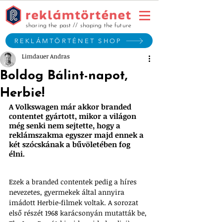
sharing the past // shaping the future
REKLÁMTÖRTÉNET SHOP
Limdauer Andras
Boldog Bálint-napot,
Herbie!
A Volkswagen már akkor branded 
contentet gyártott, mikor a világon 
még senki nem sejtette, hogy a 
reklámszakma egyszer majd ennek a 
két szócskának a bűvöletében fog 
élni. 
Ezek a branded contentek pedig a híres 
nevezetes, gyermekek által annyira 
imádott Herbie-filmek voltak. A sorozat 
első részét 1968 karácsonyán mutatták be, 