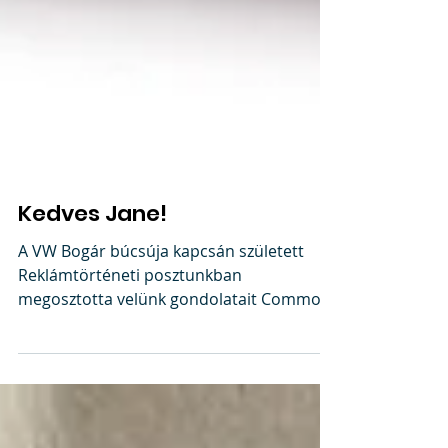
Kedves Jane!
A VW Bogár búcsúja kapcsán született
Reklámtörténeti posztunkban
megosztotta velünk gondolatait Common
Sense Managerünk, Jane Austen....