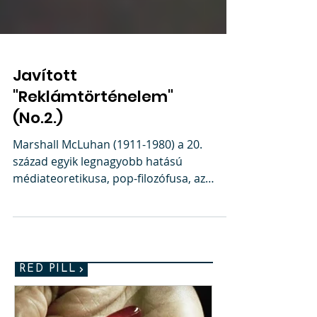
Javított
"Reklámtörténelem"
(No.2.)
Marshall McLuhan (1911-1980) a 20.
század egyik legnagyobb hatású
médiateoretikusa, pop-filozófusa, az
“elektronikus korszak prófétája"....
RED PILL