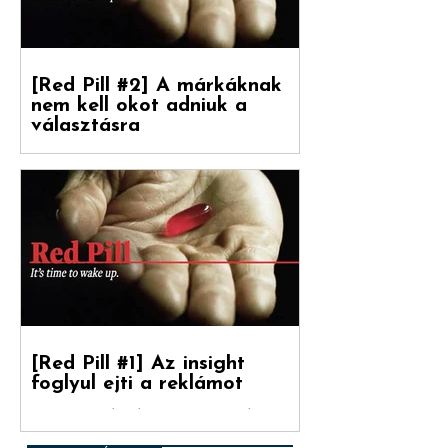
[Red Pill #2] A márkáknak
nem kell okot adniuk a
választásra
Debreceni Jánossal, a Hogyan nőnek a
márkák című könyv fordítójával
beszélgettünk a marketinges
paradigmaváltásról és annak megannyi...
[Red Pill #1] Az insight
foglyul ejti a reklámot