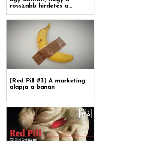
[Red Pill #4] A reklámipar
úgy döntött, hogy a
rosszabb hirdetés a
boldogulása kulcsa
Folytatódik tovább sorozatunk. Debreceni
Jánossal, a Hogyan nőnek a márkák
fordítójával Kovács Levente (White Rabbit
vezető...
[Red Pill #3] A marketing
alapja a banán
Debreceni Jánossal , a Hogyan nőnek a
márkák című könyv fordítójával Kovács
Levente [ White Rabbit kreatívigazgató,
Reklámtörténet...