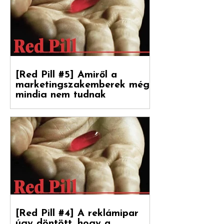
[Red Pill #5] Amiről a
marketingszakemberek még
mindig nem tudnak
Végre magyarul is olvasható a Hogyan
nőnek a márkák 2. része, amely a
Reklámtörténet gondozásában, a Flora
Food Group (korábban: Upfield)...