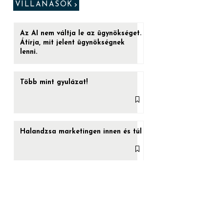
„Ez az utolsó esélyed. (...) Ha a kéket
veszed be, a játéknak vége. Felébredsz az
ágyadban, azt hiszed, amit hinni akarsz.
VILLANÁSOK
De ha a...
Az AI nem váltja le az ügynökséget.
Átírja, mit jelent ügynökségnek
lenni.
Több mint gyulázat!
Halandzsa marketingen innen és túl
Vége az épülethálók aranykorának?