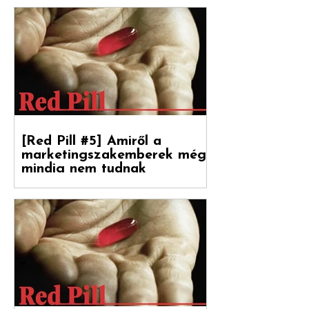
RED PILL
[Red Pill #5] Amiről a
marketingszakemberek még
mindig nem tudnak
Végre magyarul is olvasható a Hogyan
nőnek a márkák 2. része, amely a
Reklámtörténet gondozásában, a Flora
Food Group (korábban: Upfield)...