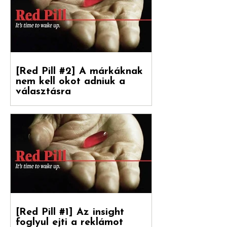
Levente [ White Rabbit kreatívigazgató,
Reklámtörténet...
[Red Pill #2] A márkáknak
nem kell okot adniuk a
választásra
Debreceni Jánossal, a Hogyan nőnek a
márkák című könyv fordítójával
beszélgettünk a marketinges
paradigmaváltásról és annak megannyi...