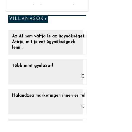
[Red Pill #1] Az insight
foglyul ejti a reklámot
„Ez az utolsó esélyed. (...) Ha a kéket
veszed be, a játéknak vége. Felébredsz az
ágyadban, azt hiszed, amit hinni akarsz.
VILLANÁSOK
De ha a...
Az AI nem váltja le az ügynökséget.
Átírja, mit jelent ügynökségnek
lenni.
Több mint gyulázat!
Halandzsa marketingen innen és túl