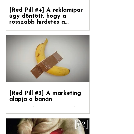
[Red Pill #4] A reklámipar
úgy döntött, hogy a
rosszabb hirdetés a
boldogulása kulcsa
Folytatódik tovább sorozatunk. Debreceni
Jánossal, a Hogyan nőnek a márkák
fordítójával Kovács Levente (White Rabbit
vezető...
[Red Pill #3] A marketing
alapja a banán
Debreceni Jánossal , a Hogyan nőnek a
márkák című könyv fordítójával Kovács