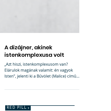
A dizájner, akinek
istenkomplexusa volt
„Azt hiszi, istenkomplexusom van?
Elárulok magának valamit: én vagyok
Isten”, jelenti ki a Bűvölet (Malice) című
filmben a sebész orvos,...