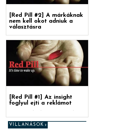
[Red Pill #2] A márkáknak
nem kell okot adniuk a
választásra
Debreceni Jánossal, a Hogyan nőnek a
márkák című könyv fordítójával
beszélgettünk a marketinges
paradigmaváltásról és annak megannyi...
[Red Pill #1] Az insight
foglyul ejti a reklámot
„Ez az utolsó esélyed. (...) Ha a kéket