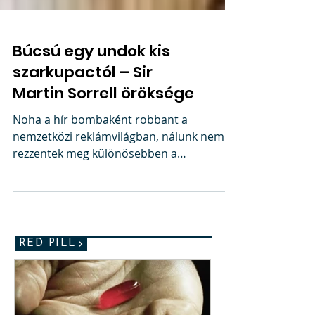
Búcsú egy undok kis
szarkupactól – Sir
Martin Sorrell öröksége
Noha a hír bombaként robbant a
nemzetközi reklámvilágban, nálunk nem
rezzentek meg különösebben a
szeizmográfok; a média és reklámipar...
RED PILL