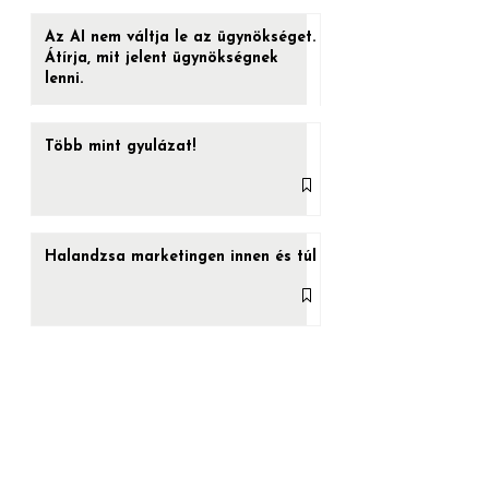
veszed be, a játéknak vége. Felébredsz az
ágyadban, azt hiszed, amit hinni akarsz.
VILLANÁSOK
De ha a...
Az AI nem váltja le az ügynökséget.
Átírja, mit jelent ügynökségnek
lenni.
Több mint gyulázat!
Halandzsa marketingen innen és túl
Vége az épülethálók aranykorának?