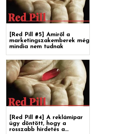
[Red Pill #5] Amiről a
marketingszakemberek még
mindig nem tudnak
Végre magyarul is olvasható a Hogyan
nőnek a márkák 2. része, amely a
Reklámtörténet gondozásában, a Flora
Food Group (korábban: Upfield)...
[Red Pill #4] A reklámipar