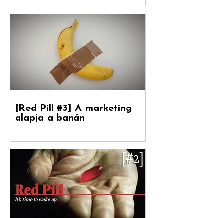
úgy döntött, hogy a
rosszabb hirdetés a
boldogulása kulcsa
Folytatódik tovább sorozatunk. Debreceni
Jánossal, a Hogyan nőnek a márkák
fordítójával Kovács Levente (White Rabbit
vezető...
[Red Pill #3] A marketing
alapja a banán
Debreceni Jánossal , a Hogyan nőnek a
márkák című könyv fordítójával Kovács
Levente [ White Rabbit kreatívigazgató,
Reklámtörténet...