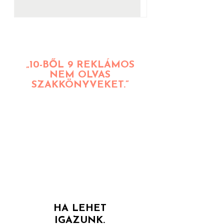
A kultúra ereje a márkaépítésben
(Architect of Change/2.)
„10-BŐL 9 REKLÁMOS
NEM OLVAS
SZAKKÖNYVEKET.”
LEGYÉL A KIVÉTEL,
HOGY KIVÉTELES
LEGYÉL.
CSAK AKKOR