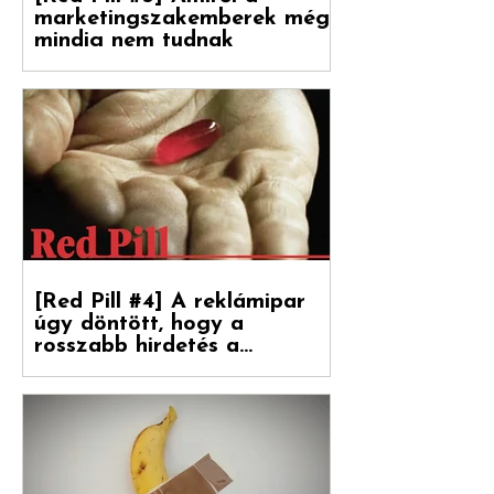
[Red Pill #5] Amiről a
marketingszakemberek még
mindig nem tudnak
Végre magyarul is olvasható a Hogyan
nőnek a márkák 2. része, amely a
Reklámtörténet gondozásában, a Flora
Food Group (korábban: Upfield)...
[Red Pill #4] A reklámipar
úgy döntött, hogy a
rosszabb hirdetés a
boldogulása kulcsa
Folytatódik tovább sorozatunk. Debreceni
Jánossal, a Hogyan nőnek a márkák
fordítójával Kovács Levente (White Rabbit