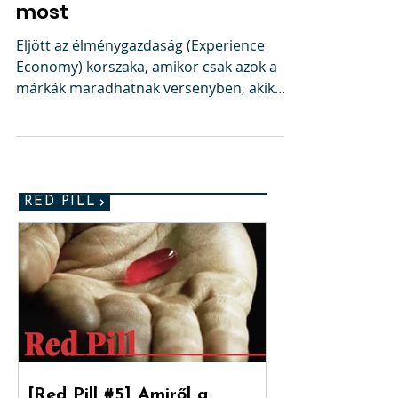
Márkaélmény akkor és
most
Eljött az élménygazdaság (Experience
Economy) korszaka, amikor csak azok a
márkák maradhatnak versenyben, akik
teljes körű márkaélményt...
RED PILL