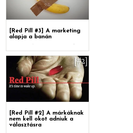
vezető...
[Red Pill #3] A marketing
alapja a banán
Debreceni Jánossal , a Hogyan nőnek a
márkák című könyv fordítójával Kovács
Levente [ White Rabbit kreatívigazgató,
Reklámtörténet...
[Red Pill #2] A márkáknak