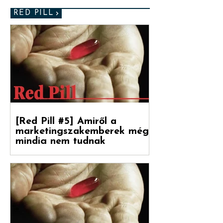
RED PILL
[Red Pill #5] Amiről a
marketingszakemberek még
mindig nem tudnak
Végre magyarul is olvasható a Hogyan
nőnek a márkák 2. része, amely a
Reklámtörténet gondozásában, a Flora
Food Group (korábban: Upfield)...