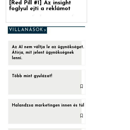
[Red Pill #1] Az insight
foglyul ejti a reklámot
„Ez az utolsó esélyed. (...) Ha a kéket
veszed be, a játéknak vége. Felébredsz az
ágyadban, azt hiszed, amit hinni akarsz.
VILLANÁSOK
De ha a...
Az AI nem váltja le az ügynökséget.
Átírja, mit jelent ügynökségnek
lenni.
Több mint gyulázat!
Halandzsa marketingen innen és túl