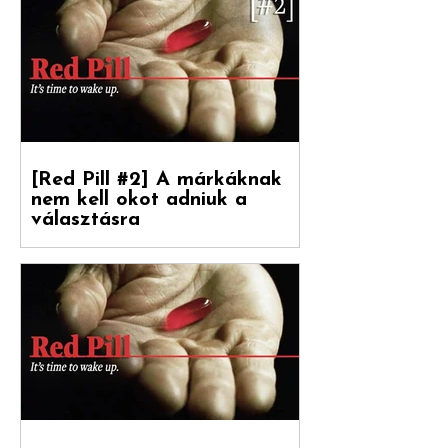
Debreceni Jánossal , a Hogyan nőnek a
márkák című könyv fordítójával Kovács
Levente [ White Rabbit kreatívigazgató,
Reklámtörténet...
[Red Pill #2] A márkáknak
nem kell okot adniuk a
választásra
Debreceni Jánossal, a Hogyan nőnek a
márkák című könyv fordítójával
beszélgettünk a marketinges
paradigmaváltásról és annak megannyi...