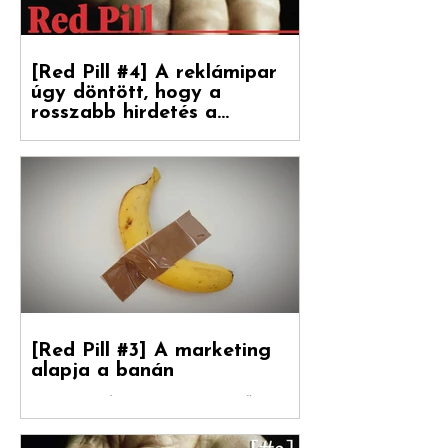
[Red Pill #4] A reklámipar
úgy döntött, hogy a
rosszabb hirdetés a
boldogulása kulcsa
Folytatódik tovább sorozatunk. Debreceni
Jánossal, a Hogyan nőnek a márkák
fordítójával Kovács Levente (White Rabbit
vezető...
[Red Pill #3] A marketing
alapja a banán