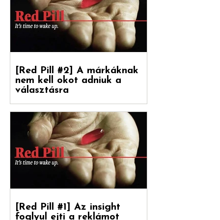
Levente [ White Rabbit kreatívigazgató,
Reklámtörténet...
[Red Pill #2] A márkáknak
nem kell okot adniuk a
választásra
Debreceni Jánossal, a Hogyan nőnek a
márkák című könyv fordítójával
beszélgettünk a marketinges
paradigmaváltásról és annak megannyi...