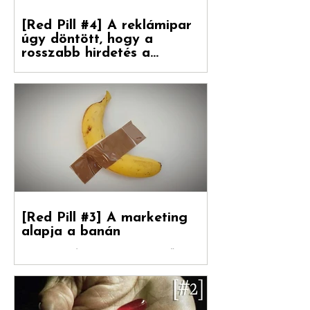
[Red Pill #4] A reklámipar
úgy döntött, hogy a
rosszabb hirdetés a
boldogulása kulcsa
Folytatódik tovább sorozatunk. Debreceni
Jánossal, a Hogyan nőnek a márkák
fordítójával Kovács Levente (White Rabbit
vezető...
[Red Pill #3] A marketing
alapja a banán
Debreceni Jánossal , a Hogyan nőnek a
márkák című könyv fordítójával Kovács