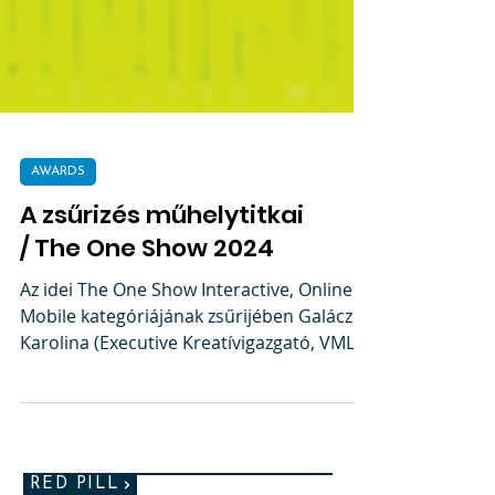
AWARDS
A zsűrizés műhelytitkai
/ The One Show 2024
Az idei The One Show Interactive, Online &
Mobile kategóriájának zsűrijében Galácz
Karolina (Executive Kreatívigazgató, VML)
képviselte...