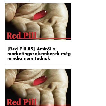
RED PILL
[Red Pill #5] Amiről a
marketingszakemberek még
mindig nem tudnak
Végre magyarul is olvasható a Hogyan
nőnek a márkák 2. része, amely a
Reklámtörténet gondozásában, a Flora
Food Group (korábban: Upfield)...