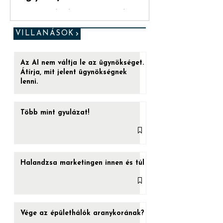
[Red Pill #1] Az insight
foglyul ejti a reklámot
„Ez az utolsó esélyed. (...) Ha a kéket
veszed be, a játéknak vége. Felébredsz az
ágyadban, azt hiszed, amit hinni akarsz.
VILLANÁSOK
De ha a...
Az AI nem váltja le az ügynökséget.
Átírja, mit jelent ügynökségnek
lenni.
Több mint gyulázat!
Halandzsa marketingen innen és túl