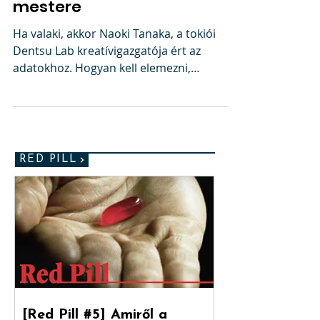
játékos megoldások
mestere
Ha valaki, akkor Naoki Tanaka, a tokiói
Dentsu Lab kreatívigazgatója ért az
adatokhoz. Hogyan kell elemezni,
összefésülni, újraértelmezni...
RED PILL