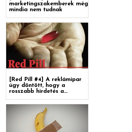
[Red Pill #5] Amiről a
marketingszakemberek még
mindig nem tudnak
Végre magyarul is olvasható a Hogyan
nőnek a márkák 2. része, amely a
Reklámtörténet gondozásában, a Flora
Food Group (korábban: Upfield)...
[Red Pill #4] A reklámipar
úgy döntött, hogy a
rosszabb hirdetés a
boldogulása kulcsa
Folytatódik tovább sorozatunk. Debreceni
Jánossal, a Hogyan nőnek a márkák
fordítójával Kovács Levente (White Rabbit