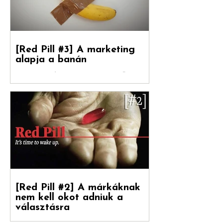
vezető...
[Red Pill #3] A marketing
alapja a banán
Debreceni Jánossal , a Hogyan nőnek a
márkák című könyv fordítójával Kovács
Levente [ White Rabbit kreatívigazgató,
Reklámtörténet...
[Red Pill #2] A márkáknak
nem kell okot adniuk a