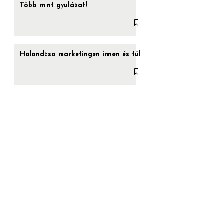
Több mint gyulázat!
Halandzsa marketingen innen és túl
Vége az épülethálók aranykorának?
Nem.