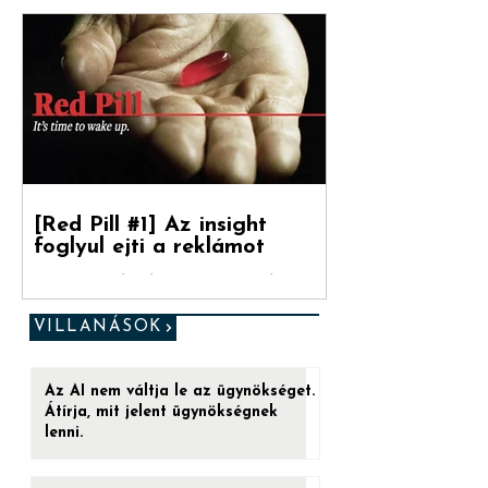
választásra
Debreceni Jánossal, a Hogyan nőnek a
márkák című könyv fordítójával
beszélgettünk a marketinges
paradigmaváltásról és annak megannyi...
[Red Pill #1] Az insight
foglyul ejti a reklámot
„Ez az utolsó esélyed. (...) Ha a kéket
veszed be, a játéknak vége. Felébredsz az
ágyadban, azt hiszed, amit hinni akarsz.
VILLANÁSOK
De ha a...
Az AI nem váltja le az ügynökséget.
Átírja, mit jelent ügynökségnek
lenni.