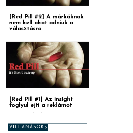
[Red Pill #2] A márkáknak
nem kell okot adniuk a
választásra
Debreceni Jánossal, a Hogyan nőnek a
márkák című könyv fordítójával
beszélgettünk a marketinges
paradigmaváltásról és annak megannyi...
[Red Pill #1] Az insight
foglyul ejti a reklámot
„Ez az utolsó esélyed. (...) Ha a kéket