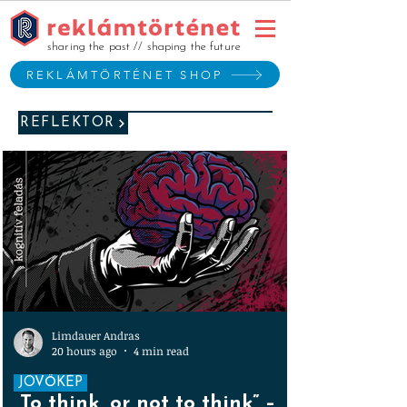
sharing the past // shaping the future
REKLÁMTÖRTÉNET SHOP
REFLEKTOR
Limdauer Andras
20 hours ago
4 min read
JÖVŐKÉP
„To think, or not to think” –