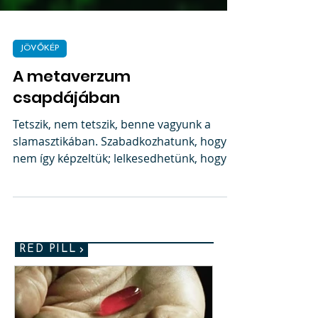
JÖVŐKÉP
A metaverzum
csapdájában
Tetszik, nem tetszik, benne vagyunk a
slamasztikában. Szabadkozhatunk, hogy
nem így képzeltük; lelkesedhetünk, hogy
ezzel nincs semmi...
RED PILL