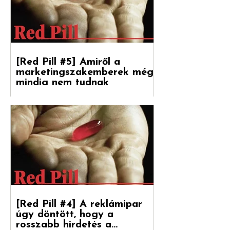
[Red Pill #5] Amiről a
marketingszakemberek még
mindig nem tudnak
Végre magyarul is olvasható a Hogyan
nőnek a márkák 2. része, amely a
Reklámtörténet gondozásában, a Flora
Food Group (korábban: Upfield)...