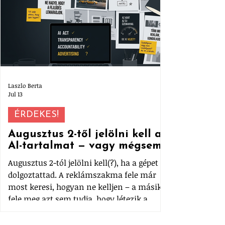
Laszlo Berta
Jul 13
ÉRDEKES!
Augusztus 2-től jelölni kell az
AI-tartalmat — vagy mégsem?
Augusztus 2-tól jelölni kell(?), ha a gépet
dolgoztattad. A reklámszakma fele már
most keresi, hogyan ne kelljen – a másik
fele meg azt sem tudja, hogy létezik a
szabály. Összeszedtük, mi az az AI-
rendelet, mit kell ténylegesen feltüntetni,