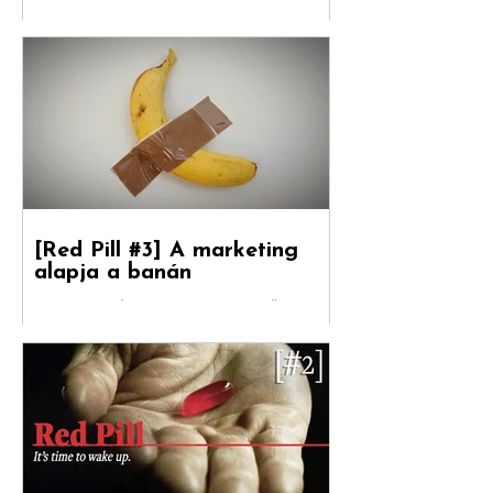
[Red Pill #4] A reklámipar
úgy döntött, hogy a
rosszabb hirdetés a
boldogulása kulcsa
Folytatódik tovább sorozatunk. Debreceni
Jánossal, a Hogyan nőnek a márkák
fordítójával Kovács Levente (White Rabbit
vezető...
[Red Pill #3] A marketing
alapja a banán
Debreceni Jánossal , a Hogyan nőnek a
márkák című könyv fordítójával Kovács
Levente [ White Rabbit kreatívigazgató,
Reklámtörténet...