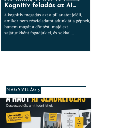
Kognitív feladás az AI
árnyékában
A kognitív megadás azt a pillanatot jelöli,
amikor nem részfeladatot adunk át a gépnek,
hanem magát a döntést, majd ezt
sajátunkként fogadjuk el, és sokkal
magabiztosabban képviseljük – még akkor is,
ha hibás.
NAGYVILÁG