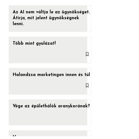
veszed be, a játéknak vége. Felébredsz az
ágyadban, azt hiszed, amit hinni akarsz.
VILLANÁSOK
De ha a...
Az AI nem váltja le az ügynökséget.
Átírja, mit jelent ügynökségnek
lenni.
Több mint gyulázat!
Halandzsa marketingen innen és túl
Vége az épülethálók aranykorának?