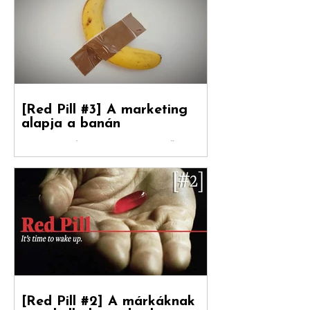
Folytatódik tovább sorozatunk. Debreceni
Jánossal, a Hogyan nőnek a márkák
fordítójával Kovács Levente (White Rabbit
vezető...
[Red Pill #3] A marketing
alapja a banán
Debreceni Jánossal , a Hogyan nőnek a
márkák című könyv fordítójával Kovács
Levente [ White Rabbit kreatívigazgató,
Reklámtörténet...