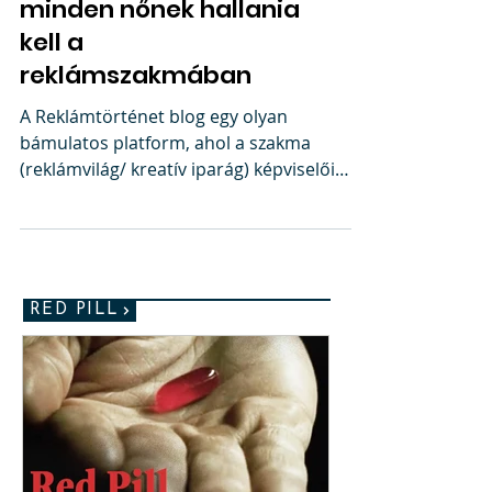
Fem-Power és
bedöntött ajtók - amit
minden nőnek hallania
kell a
reklámszakmában
A Reklámtörténet blog egy olyan
bámulatos platform, ahol a szakma
(reklámvilág/ kreatív iparág) képviselői
nyugodtan megszólalhatnak –...
RED PILL