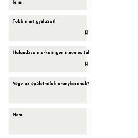
Az AI nem váltja le az ügynökséget.
Átírja, mit jelent ügynökségnek
lenni.
Több mint gyulázat!
Halandzsa marketingen innen és túl
Vége az épülethálók aranykorának?
Nem.