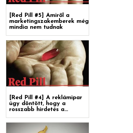
[Red Pill #5] Amiről a
marketingszakemberek még
mindig nem tudnak
Végre magyarul is olvasható a Hogyan
nőnek a márkák 2. része, amely a
Reklámtörténet gondozásában, a Flora
Food Group (korábban: Upfield)...
[Red Pill #4] A reklámipar
úgy döntött, hogy a
rosszabb hirdetés a
boldogulása kulcsa