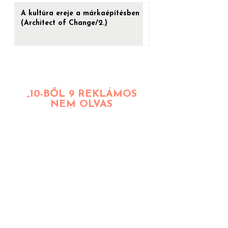
A kultúra ereje a márkaépítésben
(Architect of Change/2.)
„10-BŐL 9 REKLÁMOS
NEM OLVAS
SZAKKÖNYVEKET.”
LEGYÉL A KIVÉTEL,
HOGY KIVÉTELES
LEGYÉL.