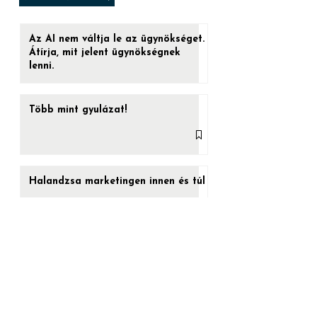
veszed be, a játéknak vége. Felébredsz az
ágyadban, azt hiszed, amit hinni akarsz.
VILLANÁSOK
De ha a...
Az AI nem váltja le az ügynökséget.
Átírja, mit jelent ügynökségnek
lenni.
Több mint gyulázat!
Halandzsa marketingen innen és túl
Vége az épülethálók aranykorának?