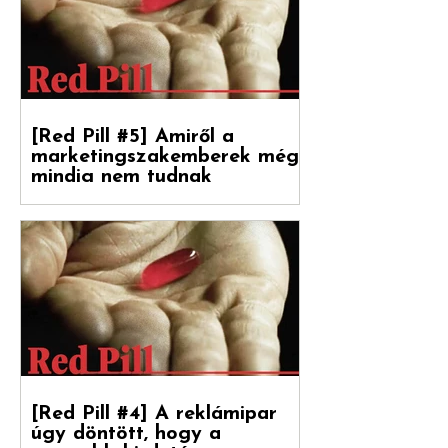
[Red Pill #5] Amiről a
marketingszakemberek még
mindig nem tudnak
Végre magyarul is olvasható a Hogyan
nőnek a márkák 2. része, amely a
Reklámtörténet gondozásában, a Flora
Food Group (korábban: Upfield)...