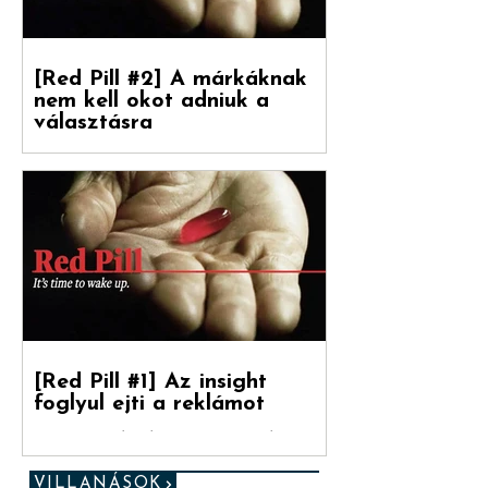
[Red Pill #2] A márkáknak
nem kell okot adniuk a
választásra
Debreceni Jánossal, a Hogyan nőnek a
márkák című könyv fordítójával
beszélgettünk a marketinges
paradigmaváltásról és annak megannyi...
[Red Pill #1] Az insight
foglyul ejti a reklámot
„Ez az utolsó esélyed. (...) Ha a kéket