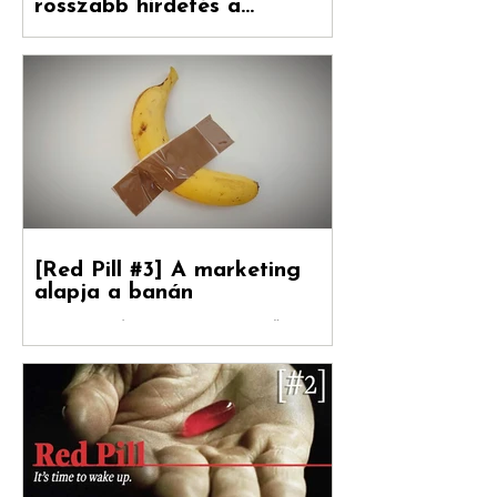
[Red Pill #4] A reklámipar
úgy döntött, hogy a
rosszabb hirdetés a
boldogulása kulcsa
Folytatódik tovább sorozatunk. Debreceni
Jánossal, a Hogyan nőnek a márkák
fordítójával Kovács Levente (White Rabbit
vezető...
[Red Pill #3] A marketing
alapja a banán
Debreceni Jánossal , a Hogyan nőnek a
márkák című könyv fordítójával Kovács
Levente [ White Rabbit kreatívigazgató,
Reklámtörténet...