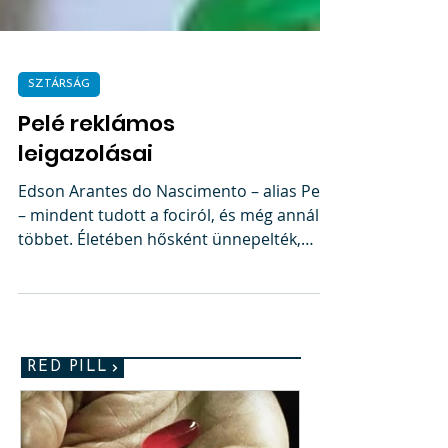
SZTÁRSÁG
Pelé reklámos
leigazolásai
Edson Arantes do Nascimento – alias Pelé
– mindent tudott a fociról, és még annál is
többet. Életében hősként ünnepelték,
nem csoda, hogy...
RED PILL