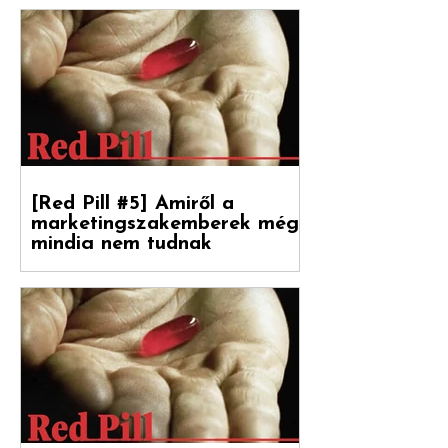
RED PILL
[Red Pill #5] Amiről a
marketingszakemberek még
mindig nem tudnak
Végre magyarul is olvasható a Hogyan
nőnek a márkák 2. része, amely a
Reklámtörténet gondozásában, a Flora
Food Group (korábban: Upfield)...