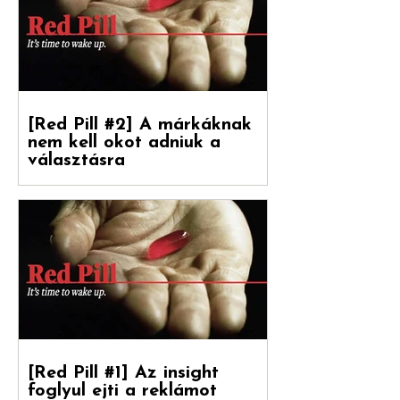
Levente [ White Rabbit kreatívigazgató,
Reklámtörténet...
[Red Pill #2] A márkáknak
nem kell okot adniuk a
választásra
Debreceni Jánossal, a Hogyan nőnek a
márkák című könyv fordítójával
beszélgettünk a marketinges
paradigmaváltásról és annak megannyi...