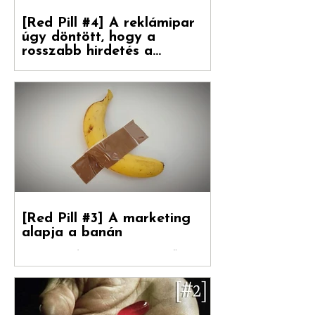
[Red Pill #4] A reklámipar
úgy döntött, hogy a
rosszabb hirdetés a
boldogulása kulcsa
Folytatódik tovább sorozatunk. Debreceni
Jánossal, a Hogyan nőnek a márkák
fordítójával Kovács Levente (White Rabbit
vezető...
[Red Pill #3] A marketing
alapja a banán
Debreceni Jánossal , a Hogyan nőnek a
márkák című könyv fordítójával Kovács