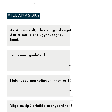
[Red Pill #1] Az insight
foglyul ejti a reklámot
„Ez az utolsó esélyed. (...) Ha a kéket
veszed be, a játéknak vége. Felébredsz az
ágyadban, azt hiszed, amit hinni akarsz.
VILLANÁSOK
De ha a...
Az AI nem váltja le az ügynökséget.
Átírja, mit jelent ügynökségnek
lenni.
Több mint gyulázat!
Halandzsa marketingen innen és túl