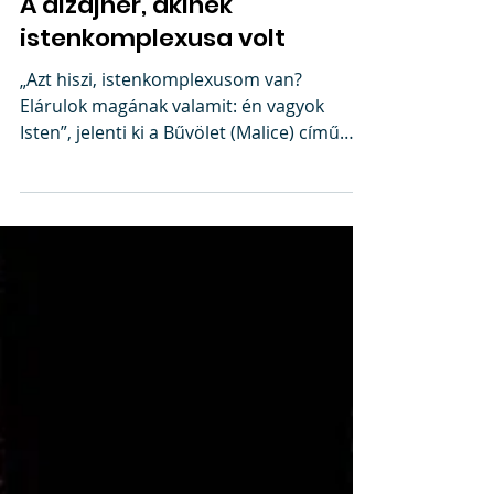
A dizájner, akinek
istenkomplexusa volt
„Azt hiszi, istenkomplexusom van?
Elárulok magának valamit: én vagyok
Isten”, jelenti ki a Bűvölet (Malice) című
filmben a sebész orvos,...