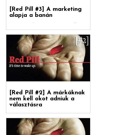
[Red Pill #3] A marketing
alapja a banán
Debreceni Jánossal , a Hogyan nőnek a
márkák című könyv fordítójával Kovács
Levente [ White Rabbit kreatívigazgató,
Reklámtörténet...
[Red Pill #2] A márkáknak
nem kell okot adniuk a
választásra