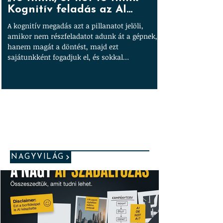
Kognitív feladás az AI
árnyékában
A kognitív megadás azt a pillanatot jelöli,
amikor nem részfeladatot adunk át a gépnek,
hanem magát a döntést, majd ezt
sajátunkként fogadjuk el, és sokkal
magabiztosabban képviseljük – még akkor is,
ha hibás.
NAGYVILÁG