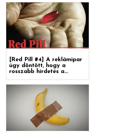
[Red Pill #5] Amiről a
marketingszakemberek még
mindig nem tudnak
Végre magyarul is olvasható a Hogyan
nőnek a márkák 2. része, amely a
Reklámtörténet gondozásában, a Flora
Food Group (korábban: Upfield)...
[Red Pill #4] A reklámipar
úgy döntött, hogy a
rosszabb hirdetés a
boldogulása kulcsa
Folytatódik tovább sorozatunk. Debreceni
Jánossal, a Hogyan nőnek a márkák
fordítójával Kovács Levente (White Rabbit
vezető...