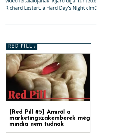
választja el a csődöt a
világsikertől?
Amikor az MTV 1999. június 26-án a „zenei
videó feltalálójának” kijáró díjjal tüntette ki
Richard Lestert, a Hard Day’s Night című...
RED PILL