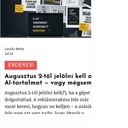
Laszlo Berta
Jul 13
ÉRDEKES!
Augusztus 2-től jelölni kell az
AI-tartalmat — vagy mégsem?
Augusztus 2-tól jelölni kell(?), ha a gépet
dolgoztattad. A reklámszakma fele már
most keresi, hogyan ne kelljen – a másik
fele meg azt sem tudja, hogy létezik a
szabály. Összeszedtük, mi az az AI-
rendelet, mit kell ténylegesen feltüntetni,