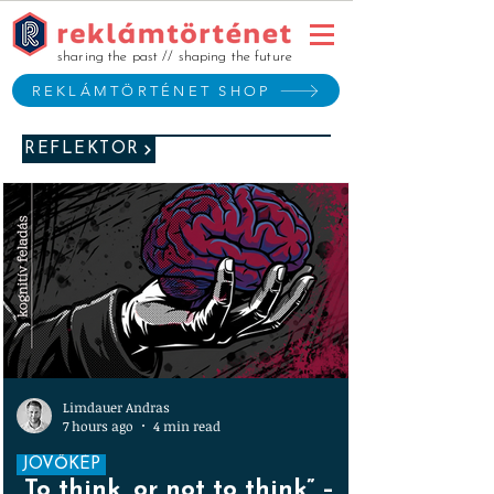
sharing the past // shaping the future
REKLÁMTÖRTÉNET SHOP
REFLEKTOR
Limdauer Andras
7 hours ago
4 min read
JÖVŐKÉP
„To think, or not to think” –