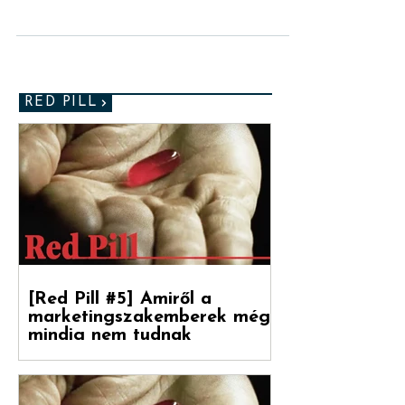
KRITIKA
Kis magyar sufnituning
Nem találunk szavakat. Kénytelenek
vagyunk így, ezzel a mondattal, ahogyan az
arisztokrata-futballista múlttal bíró író
tette egykoron,...
RED PILL