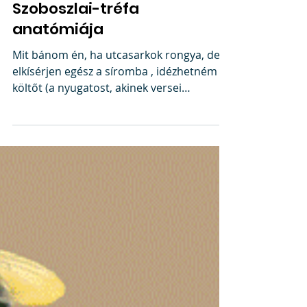
Kis Magyar
Prankográfia: avagy a
Szoboszlai-tréfa
anatómiája
Mit bánom én, ha utcasarkok rongya, de
elkísérjen egész a síromba , idézhetném a
költőt (a nyugatost, akinek versei
népszerűsítették a...