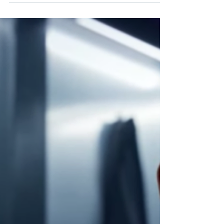
Eltelt egy újabb. Kimondani nem könnyű,
bár megélni se volt sokkal. És persze annyi
minden történt a Reklámtörténet háza
táján is! Volt...