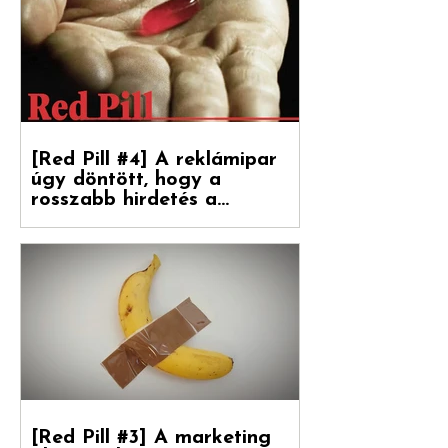
[Red Pill #5] Amiről a
marketingszakemberek még
mindig nem tudnak
Végre magyarul is olvasható a Hogyan
nőnek a márkák 2. része, amely a
Reklámtörténet gondozásában, a Flora
Food Group (korábban: Upfield)...
[Red Pill #4] A reklámipar
úgy döntött, hogy a
rosszabb hirdetés a
boldogulása kulcsa
Folytatódik tovább sorozatunk. Debreceni
Jánossal, a Hogyan nőnek a márkák
fordítójával Kovács Levente (White Rabbit
vezető...