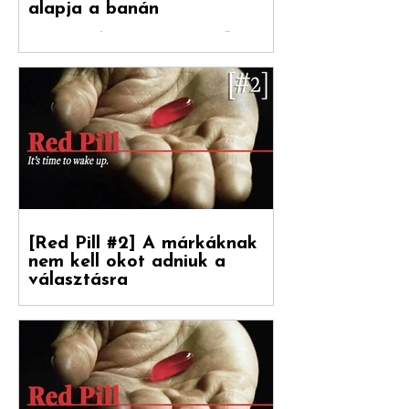
[Red Pill #3] A marketing
alapja a banán
Debreceni Jánossal , a Hogyan nőnek a
márkák című könyv fordítójával Kovács
Levente [ White Rabbit kreatívigazgató,
Reklámtörténet...
[Red Pill #2] A márkáknak
nem kell okot adniuk a