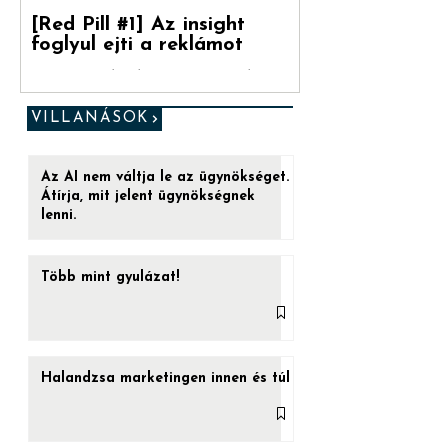
[Red Pill #1] Az insight
foglyul ejti a reklámot
„Ez az utolsó esélyed. (...) Ha a kéket
veszed be, a játéknak vége. Felébredsz az
ágyadban, azt hiszed, amit hinni akarsz.
VILLANÁSOK
De ha a...
Az AI nem váltja le az ügynökséget.
Átírja, mit jelent ügynökségnek
lenni.
Több mint gyulázat!
Halandzsa marketingen innen és túl