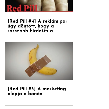
Food Group (korábban: Upfield)...
[Red Pill #4] A reklámipar
úgy döntött, hogy a
rosszabb hirdetés a
boldogulása kulcsa
Folytatódik tovább sorozatunk. Debreceni
Jánossal, a Hogyan nőnek a márkák
fordítójával Kovács Levente (White Rabbit
vezető...
[Red Pill #3] A marketing