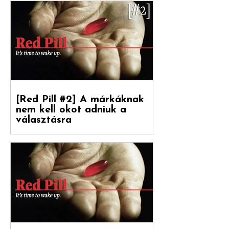
alapja a banán
Debreceni Jánossal , a Hogyan nőnek a
márkák című könyv fordítójával Kovács
Levente [ White Rabbit kreatívigazgató,
Reklámtörténet...
[Red Pill #2] A márkáknak
nem kell okot adniuk a
választásra
Debreceni Jánossal, a Hogyan nőnek a
márkák című könyv fordítójával
beszélgettünk a marketinges
paradigmaváltásról és annak megannyi...