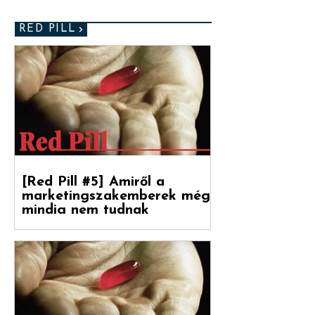
vagyok vele, mint...
RED PILL
[Red Pill #5] Amiről a
marketingszakemberek még
mindig nem tudnak
Végre magyarul is olvasható a Hogyan
nőnek a márkák 2. része, amely a
Reklámtörténet gondozásában, a Flora