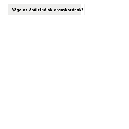
Vége az épülethálók aranykorának?
Nem.
A kultúra ereje a márkaépítésben
(Architect of Change/2.)
„10-BŐL 9 REKLÁMOS