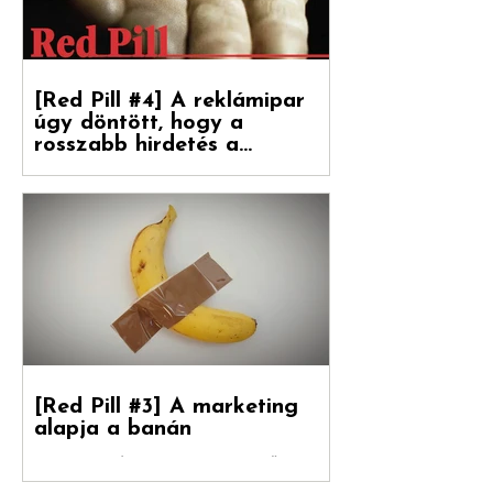
[Red Pill #4] A reklámipar
úgy döntött, hogy a
rosszabb hirdetés a
boldogulása kulcsa
Folytatódik tovább sorozatunk. Debreceni
Jánossal, a Hogyan nőnek a márkák
fordítójával Kovács Levente (White Rabbit
vezető...
[Red Pill #3] A marketing
alapja a banán