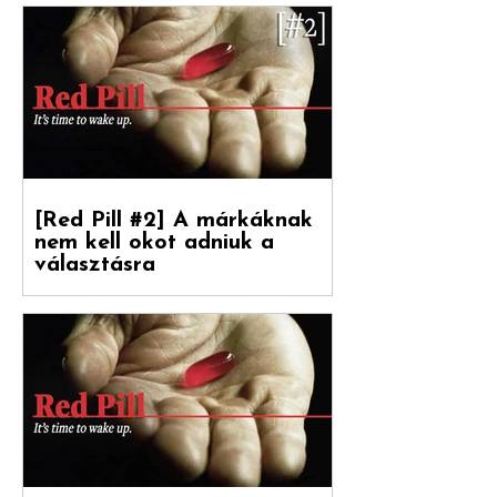
Debreceni Jánossal , a Hogyan nőnek a
márkák című könyv fordítójával Kovács
Levente [ White Rabbit kreatívigazgató,
Reklámtörténet...
[Red Pill #2] A márkáknak
nem kell okot adniuk a
választásra
Debreceni Jánossal, a Hogyan nőnek a
márkák című könyv fordítójával
beszélgettünk a marketinges
paradigmaváltásról és annak megannyi...