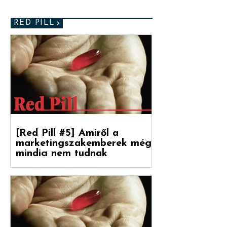
RED PILL
[Red Pill #5] Amiről a
marketingszakemberek még
mindig nem tudnak
Végre magyarul is olvasható a Hogyan
nőnek a márkák 2. része, amely a
Reklámtörténet gondozásában, a Flora
Food Group (korábban: Upfield)...