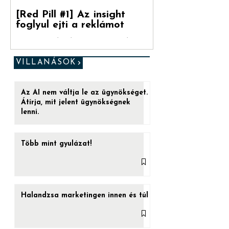
[Red Pill #1] Az insight
foglyul ejti a reklámot
„Ez az utolsó esélyed. (...) Ha a kéket
veszed be, a játéknak vége. Felébredsz az
ágyadban, azt hiszed, amit hinni akarsz.
VILLANÁSOK
De ha a...
Az AI nem váltja le az ügynökséget.
Átírja, mit jelent ügynökségnek
lenni.
Több mint gyulázat!
Halandzsa marketingen innen és túl