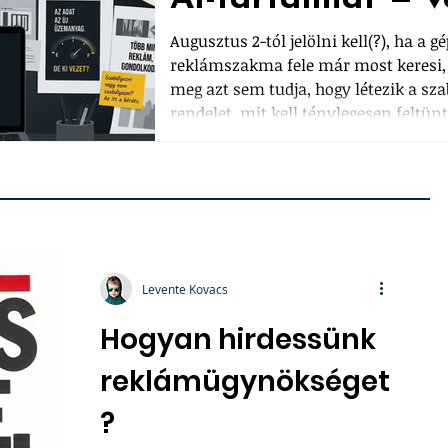
Augusztus 2-tól jelölni kell(?), ha a g
reklámszakma fele már most keresi, 
meg azt sem tudja, hogy létezik a sza
rendelet, mit kell ténylegesen feltün
kiskapuk, amiken a kreatív szakma k
a mentességet, amit a gépi tartalomgy
játsszák majd ki a legkönnyebben. Egy 
Levente Kovacs
Hogyan hirdessünk
reklámügynökséget
?