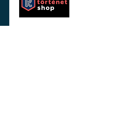
eakfast
eas
re