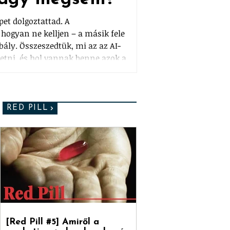
épet dolgoztattad. A
hogyan ne kelljen – a másik fele
bály. Összeszedtük, mi az az AI-
tetni, és hol vannak benne azok a
ényelmesen kifér. Plusz a csavar:
árak ellen találtak ki, pont ők
„select all, approve", és kész.
RED PILL
[Red Pill #5] Amiről a