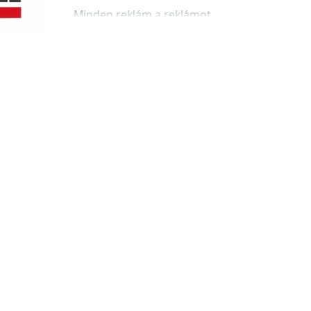
„Minden reklám a reklámot
reklámozza”, állapította meg kedvenc
kanadai médiateoretikusunk, Marshall
McLuhan, akinek bölcs gondolatát...