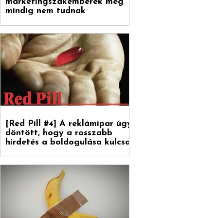
marketingszakemberek még
mindig nem tudnak
[Red Pill #4] A reklámipar úgy
döntött, hogy a rosszabb
hirdetés a boldogulása kulcsa