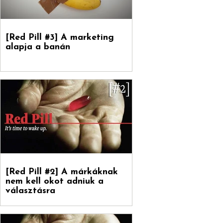
[Red Pill #3] A marketing
alapja a banán
[Red Pill #2] A márkáknak
nem kell okot adniuk a
választásra