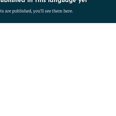
ublished in this language yet
Br
s are published, you’ll see them here.
Id
Read Mo