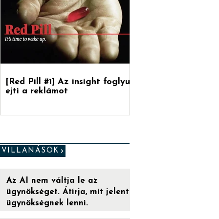
[Red Pill #1] Az insight foglyul
ejti a reklámot
VILLANÁSOK
Az AI nem váltja le az
ügynökséget. Átírja, mit jelent
ügynökségnek lenni.