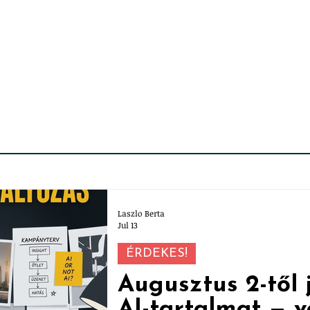
Laszlo Berta
Jul 13
ÉRDEKES!
Augusztus 2-től j
AI-tartalmat —