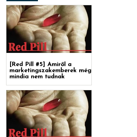
RED PILL
[Red Pill #5] Amiről a
marketingszakemberek még
mindig nem tudnak
Végre magyarul is olvasható a Hogyan
nőnek a márkák 2. része, amely a
Reklámtörténet gondozásában, a Flora
Food Group (korábban: Upfield)...