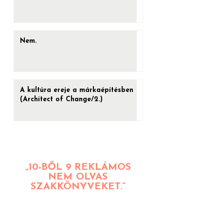
Vége az épülethálók aranykorának?
Nem.
A kultúra ereje a márkaépítésben
(Architect of Change/2.)
„10-BŐL 9 REKLÁMOS
NEM OLVAS
SZAKKÖNYVEKET.”