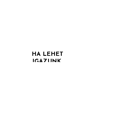
LEGYÉL A KIVÉTEL,
HOGY KIVÉTELES
LEGYÉL.
CSAK AKKOR
TÉVEDHETÜNK,
HA LEHET
IGAZUNK.
REKLÁMTÖRTÉNET KÖNYVEK ÍZELÍTŐ