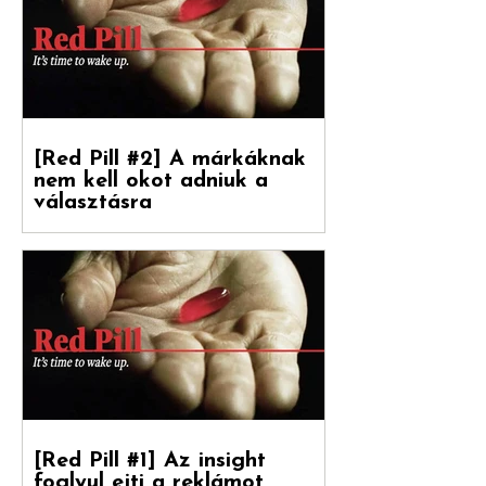
Levente [ White Rabbit kreatívigazgató,
Reklámtörténet...
[Red Pill #2] A márkáknak
nem kell okot adniuk a
választásra
Debreceni Jánossal, a Hogyan nőnek a
márkák című könyv fordítójával
beszélgettünk a marketinges
paradigmaváltásról és annak megannyi...