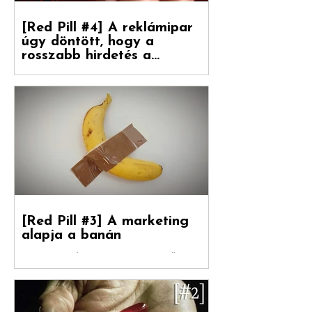
[Red Pill #4] A reklámipar
úgy döntött, hogy a
rosszabb hirdetés a
boldogulása kulcsa
Folytatódik tovább sorozatunk. Debreceni
Jánossal, a Hogyan nőnek a márkák
fordítójával Kovács Levente (White Rabbit
vezető...
[Red Pill #3] A marketing
alapja a banán
Debreceni Jánossal , a Hogyan nőnek a
márkák című könyv fordítójával Kovács