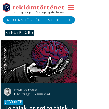
sharing the past // shaping the future
REKLÁMTÖRTÉNET SHOP
REFLEKTOR
Limdauer Andras
18 hours ago
4 min read
JÖVŐKÉP
„To think, or not to think” –