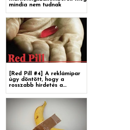
[Red Pill #5] Amiről a
marketingszakemberek még
mindig nem tudnak
Végre magyarul is olvasható a Hogyan
nőnek a márkák 2. része, amely a
Reklámtörténet gondozásában, a Flora
Food Group (korábban: Upfield)...
[Red Pill #4] A reklámipar
úgy döntött, hogy a
rosszabb hirdetés a
boldogulása kulcsa
Folytatódik tovább sorozatunk. Debreceni
Jánossal, a Hogyan nőnek a márkák
fordítójával Kovács Levente (White Rabbit
vezető...