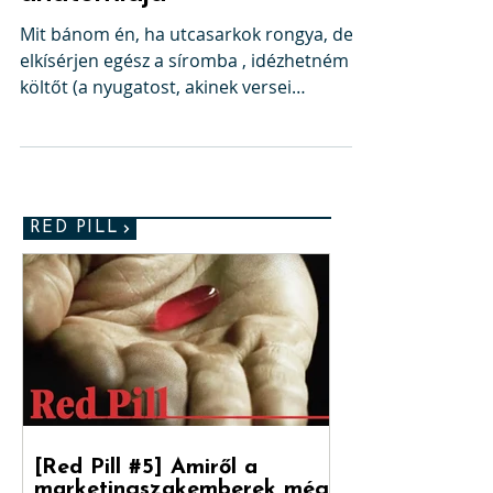
Szoboszlai-tréfa
anatómiája
Mit bánom én, ha utcasarkok rongya, de
elkísérjen egész a síromba , idézhetném a
költőt (a nyugatost, akinek versei
népszerűsítették a...
RED PILL