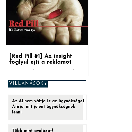
választásra
Debreceni Jánossal, a Hogyan nőnek a
márkák című könyv fordítójával
beszélgettünk a marketinges
paradigmaváltásról és annak megannyi...
[Red Pill #1] Az insight
foglyul ejti a reklámot
„Ez az utolsó esélyed. (...) Ha a kéket
veszed be, a játéknak vége. Felébredsz az
ágyadban, azt hiszed, amit hinni akarsz.
VILLANÁSOK
De ha a...
Az AI nem váltja le az ügynökséget.
Átírja, mit jelent ügynökségnek
lenni.