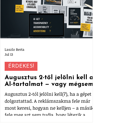
Laszlo Berta
Jul 13
ÉRDEKES!
Augusztus 2-től jelölni kell az
AI-tartalmat — vagy mégsem?
Augusztus 2-tól jelölni kell(?), ha a gépet
dolgoztattad. A reklámszakma fele már
most keresi, hogyan ne kelljen – a másik
fele meg azt sem tudja, hogy létezik a
szabály. Összeszedtük, mi az az AI-
rendelet, mit kell ténylegesen feltüntetni,