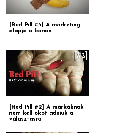
[Red Pill #3] A marketing
alapja a banán
Debreceni Jánossal , a Hogyan nőnek a
márkák című könyv fordítójával Kovács
Levente [ White Rabbit kreatívigazgató,
Reklámtörténet...
[Red Pill #2] A márkáknak
nem kell okot adniuk a