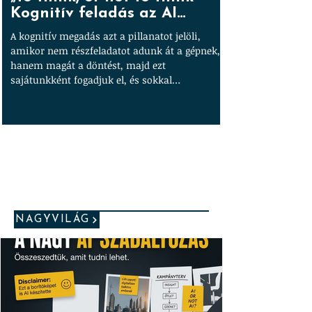
Kognitív feladás az AI
árnyékában
A kognitív megadás azt a pillanatot jelöli,
amikor nem részfeladatot adunk át a gépnek,
hanem magát a döntést, majd ezt
sajátunkként fogadjuk el, és sokkal
magabiztosabban képviseljük – még akkor is,
ha hibás.
NAGYVILÁG