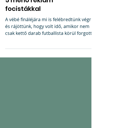
5 menő reklám
focistákkal
A vébé fináléjára mi is felébredtünk végre,
és rájöttünk, hogy volt idő, amikor nem
csak kettő darab futballista körül forgott
az egész...