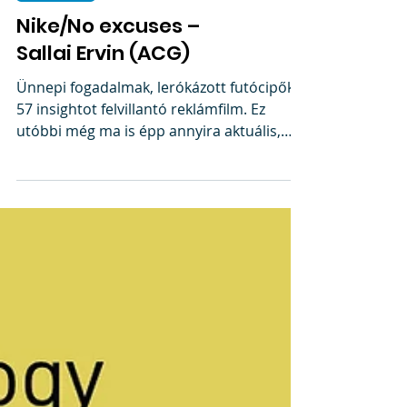
SZERINTEM
Nike/No excuses –
Sallai Ervin (ACG)
Ünnepi fogadalmak, lerókázott futócipők,
57 insightot felvillantó reklámfilm. Ez
utóbbi még ma is épp annyira aktuális,
mint tíz évvel...