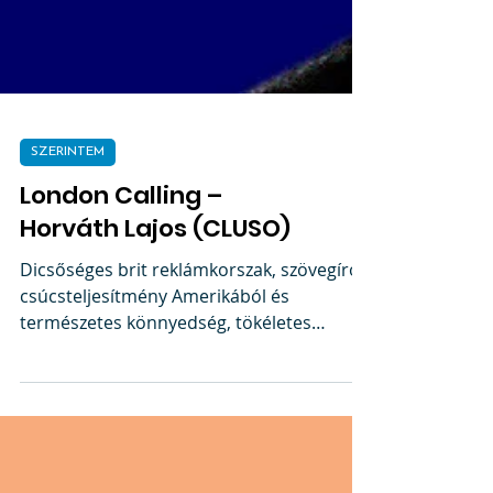
SZERINTEM
London Calling –
Horváth Lajos (CLUSO)
Dicsőséges brit reklámkorszak, szövegírói