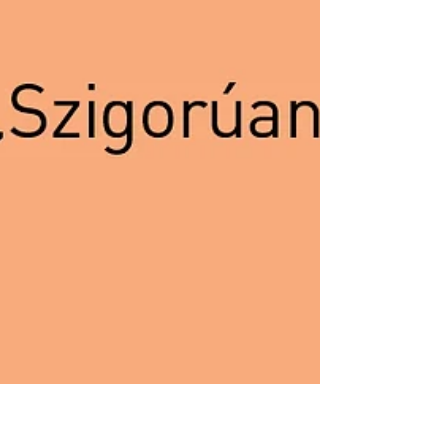
csúcsteljesítmény Amerikából és
természetes könnyedség, tökéletes
kivitelezéssel párosítva....