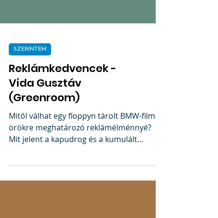
SZERINTEM
Reklámkedvencek -
Vida Gusztáv
(Greenroom)
Mitől válhat egy floppyn tárolt BMW-film
örökre meghatározó reklámélménnyé?
Mit jelent a kapudrog és a kumulált
szerelem? Melyik az a...