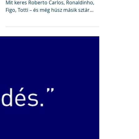
Nike/Secret
Tournament – Somogyi
Zoltán (DDB)
Mi köze Eric Cantonának Elvis Presley-hez?
Mit keres Roberto Carlos, Ronaldinho,
Figo, Totti – és még húsz másik sztár
labdagúgó a rácsok...